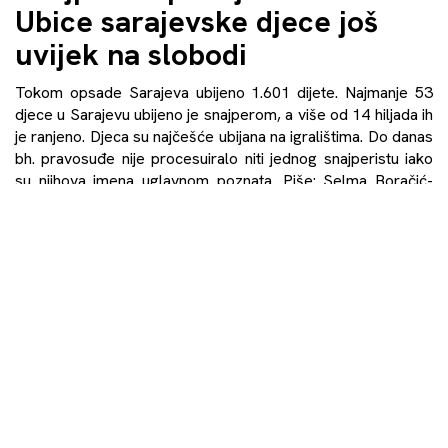
Ubice sarajevske djece još
uvijek na slobodi
Tokom opsade Sarajeva ubijeno 1.601 dijete. Najmanje 53
djece u Sarajevu ubijeno je snajperom, a više od 14 hiljada ih
je ranjeno. Djeca su najčešće ubijana na igralištima. Do danas
bh. pravosuđe nije procesuiralo niti jednog snajperistu iako
su njihova imena uglavnom poznata. Piše: Selma Boračić-
Mršo Teror nad građanima Sarajeva trajao je 1.425 dana.
Napadi na civile s položaja Vojske […]
Saznaj više
→
O nama
O timu
Kontakt
Balkan Perspectives