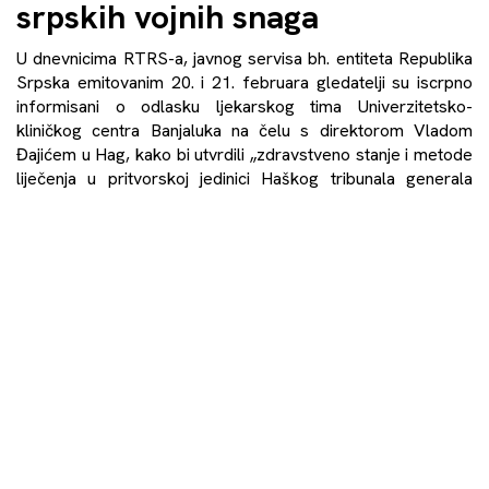
srpskih vojnih snaga
U dnevnicima RTRS-a, javnog servisa bh. entiteta Republika
Srpska emitovanim 20. i 21. februara gledatelji su iscrpno
informisani o odlasku ljekarskog tima Univerzitetsko-
kliničkog centra Banjaluka na čelu s direktorom Vladom
Đajićem u Hag, kako bi utvrdili „zdravstveno stanje i metode
liječenja u pritvorskoj jedinici Haškog tribunala generala
Ratka Mladića“. Ko je Ratko Mladić, zašto se nalazi iza
rešetaka, novinar RTRS-a […]
Saznaj više
→
O nama
O timu
Kontakt
Balkan Perspectives