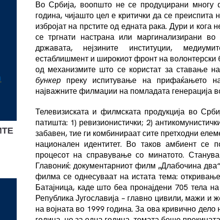
Во Србија, воопшто не се продуцирани многу 
година, чијашто цел е критички да се преиспита
избројат на прстите од едната рака. Дури и кога 
се тргнати настрана или маргинализирани во 
државата, нејзините институции, медиумит
естаблишмент и широкиот фронт на волонтерски б
од механизмите што се користат за ставање на
бункер
преку испитување на прифаќањето на
најважните филмаџии на помладата генерација во
Телевизиската и филмската продукција во Срби
патишта: 1) ревизионистички; 2) антикомунистичк
ИТЕ
забавен, тие ги комбинираат сите претходни еле
национален идентитет. Во таков амбиент се п
процесот на справување со минатото. Станув
Главониќ: документарниот филм „Длабочина два“ (
филма се однесуваат на истата тема: откривање
Батајница, каде што беа пронајдени 705 тела на
Република Југославија – главно цивили, мажи и ж
на војната во 1999 година. За ова кривично дело
година, но за една година, темата беше прекинат