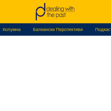
Колумна
Балкански Перспективи
Подкас