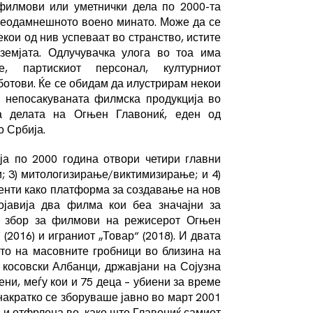
филмови или уметнички дела по 2000-та
 неодамнешното воено минато. Може да се
некои од нив успеваат во странство, истите
земјата. Одлучувачка улога во тоа има
е, партискиот персонал, културниот
отови. Ќе се обидам да илустрирам некои
 непосакуваната филмска продукција во
 делата на Огњен Главониќ, еден од
 Србија.
ја по 2000 година отвори четири главни
и; 3) митологизирање/виктимизирање; и 4)
менти како платформа за создавање на нов
ојавија два филма кои беа значајни за
а збор за филмови на режисерот Огњен
2016) и играниот „Товар“ (2018). И двата
то на масовните гробници во близина на
 косовски Албанци, државјани на Сојузна
ени, меѓу кои и 75 деца – убиени за време
 накратко се зборуваше јавно во март 2001
а и отфрлена во, како што Главониќ самиот