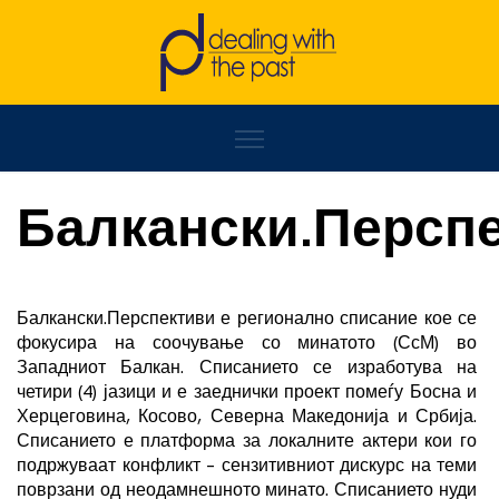
Home
/
Балкански.Перспективи
Балкански.Персп
Балкански.Перспективи е регионално списание кое се
фокусира на соочување со минатото (СсМ) во
Западниот Балкан. Списанието се изработува на
четири (4) јазици и е заеднички проект помеѓу Босна и
Херцеговина, Косово, Северна Македонија и Србија.
Списанието е платформа за локалните актери кои го
подржуваат конфликт – сензитивниот дискурс на теми
поврзани од неодамнешното минато. Списанието нуди