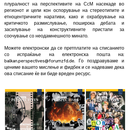
плуралност на перспективите на СсМ насекаде во
регионот и цели кон оспорување на стереотипите и
етноцентричните наративи, како и охрабрување на
критичкото размислување, поширока дебата и
засилување на конструктивните пристапи за
соочување со неодамнешното минато.
Можете електронски да се претплатите на списанието
со испраќање на електронска пошта на:
balkan.perspectives@forumzfd.de. Го поздравуваме и
цениме вашето мислење и фидбек и се надеваме дека
ова списание ќе ви биде вреден ресурс.