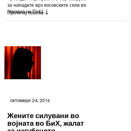
за нападите врз косовските села во
близина на Пеќ […]
Прочитај повеќе
→
октомври 24, 2016
Жените силувани во
војната во БиХ, жалат
за изгубеното