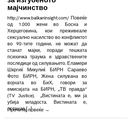
мајчинство
http://www.balkaninsight.com/ Повеќе
од 1.000 жени во Босна и
Херцеговина, кои преживеале
сексуално насилство во конфликтот
во 90-тите години, не можат да
станат мајки, поради тешката
психичка траума и здравствените
последици од силувањето. Еламери
Шкргиќ Микулиќ БИРН Сараево
Фото: БИРН, Жена силувана во
војната во БиХ, говори за
емисијата на БИРН, „ТВ правда“
(TV Justice). „Вистината е, ми ја
убија младоста. Вистината е,
останав […]
Прочитај повеќе
→