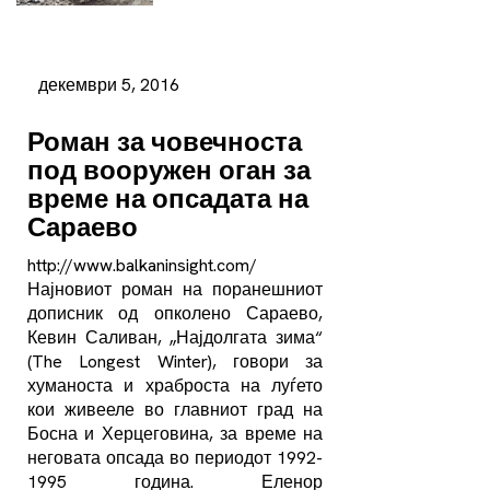
декември 5, 2016
Роман за човечноста
под вооружен оган за
време на опсадата на
Сараево
http://www.balkaninsight.com/
Најновиот роман на поранешниот
дописник од опколено Сараево,
Кевин Саливан, „Најдолгата зима“
(The Longest Winter), говори за
хуманоста и храброста на луѓето
кои живееле во главниот град на
Босна и Херцеговина, за време на
неговата опсада во периодот 1992-
1995 година. Еленор