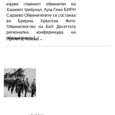
изјави главниот обвинител на
Хашкиот трибунал. Ајла Гежо БИРН
Сараево Обвинителите се состанаа
во Бријуни, Хрватска. Фото:
Обвинителство на БиХ Десеттата
регионална конференција на
обвинителите […]
Прочитај повеќе
→