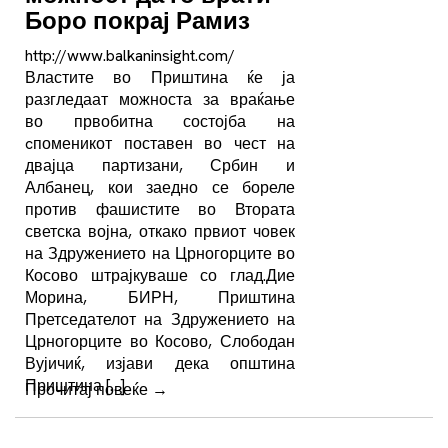
Боро покрај Рамиз
http://www.balkaninsight.com/
Властите во Приштина ќе ја
разгледаат можноста за враќање
во првобитна состојба на
cпоменикот поставен во чест на
двајца партизани, Србин и
Албанец, кои заедно се бореле
против фашистите во Втората
светска војна, откако првиот човек
на Здружението на Црногорците во
Косово штрајкуваше со глад.Дие
Морина, БИРН, Приштина
Претседателот на Здружението на
Црногорците во Косово, Слободан
Вујичиќ, изјави дека општина
Приштина […]
Прочитај повеќе
→