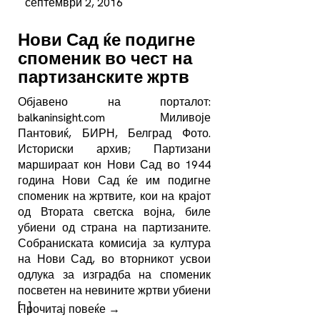
септември 2, 2016
Нови Сад ќе подигне
споменик во чест на
партизанските жртв
Објавено на порталот:
balkaninsight.com Миливоје
Пантовиќ, БИРН, Белград Фото.
Историски архив; Партизани
маршираат кон Нови Сад во 1944
година Нови Сад ќе им подигне
споменик на жртвите, кои на крајот
од Втората светска војна, биле
убиени од страна на партизаните.
Собраниската комисија за култура
на Нови Сад, во вторникот усвои
одлука за изградба на споменик
посветен на невините жртви убиени
[…]
Прочитај повеќе
→