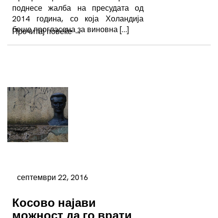
поднесе жалба на пресудата од
2014 година, со која Холандија
беше прогласена за виновна […]
Прочитај повеќе
→
септември 22, 2016
Косово најави
можност да го врати