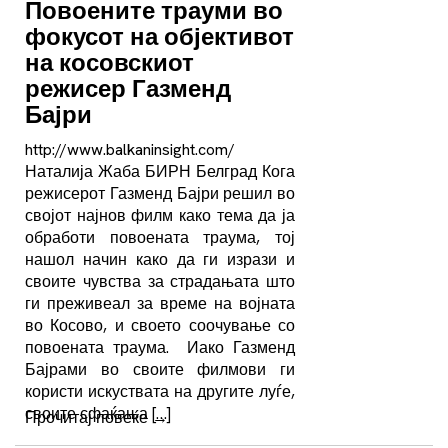
Повоените трауми во
фокусот на објективот
на косовскиот
режисер Газменд
Бајри
http://www.balkaninsight.com/
Наталија Жаба БИРН Белград Кога
режисерот Газменд Бајри решил во
својот најнов филм како тема да ја
обработи повоената траума, тој
нашол начин како да ги изрази и
своите чувства за страдањата што
ги преживеал за време на војната
во Косово, и своето соочување со
повоената траума. Иако Газменд
Бајрами во своите филмови ги
користи искуствата на другите луѓе,
своите сфаќања […]
Прочитај повеќе
→