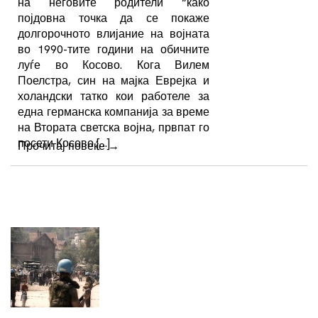
на неговите родители “како
појдовна точка да се покаже
долгорочното влијание на војната
во 1990-тите години на обичните
луѓе во Косово. Кога Вилем
Поелстра, син на мајка Еврејка и
холандски татко кои работеле за
една германска компанија за време
на Втората светска војна, првпат го
посети Косово […]
Прочитај повеќе
→