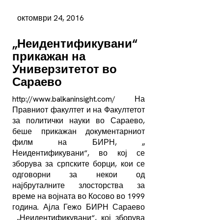
октомври 24, 2016
„Неидентификувани“
прикажан на
Универзитетот во
Сараево
http://www.balkaninsight.com/ На
Правниот факултет и на Факултетот
за политички науки во Сараево,
беше прикажан документарниот
филм на БИРН, „
Неидентификувани“, во кој се
зборува за српските борци, кои се
одговорни за некои од
најбруталните злосторства за
време на војната во Косово во 1999
година. Ајла Гежо БИРН Сараево
„Неидентификувани“, кој зборува