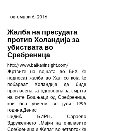
октомври 6, 2016
Жалба на пресудата
против Холандија за
убиствата во
Сребреница
http://www.balkaninsight.com/
Жртвите на војната во БиХ ќе
поднесат жалба во Хаг, со која ќе
побараат Холандија да биде
прогласена за одговорна за смртта
на сите Бошњаци од Сребреница,
кои беа убиени во јули 1995
година.Денис
Џидиќ, БИРН, Сараево
Здружението „Мајки на енклавите
Сребреница и Жепа“ во четврток ќе