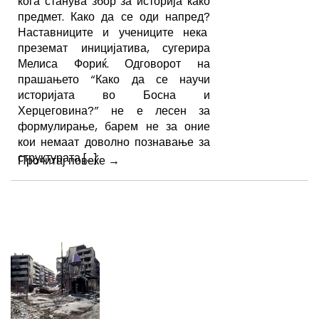
кога станува збор за историја како
предмет. Како да се оди напред?
Наставниците и учениците нека
преземат иницијатива, сугерира
Мелиса Фориќ. Одговорот на
прашањето “Како да се научи
историјата во Босна и
Херцеговина?” не е лесен за
формулирање, барем не за оние
кои немаат доволно познавање за
структурата […]
Прочитај повеќе
→