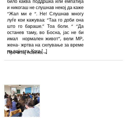
било каква поддршка или емпатија
и никогаш не слушнав некој да каже
“Жал ми е “. Не! Слушнав многу
луѓе кои кажуваа: “Таа го доби она
што го бараше.” Тоа боли. “ “Да
останев таму, во Босна, јас не би
имал нормален живот”, вели МР,
жена- жртва на силување за време
на војната. Кога […]
Прочитај повеќе
→