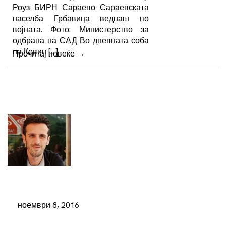
Роуз БИРН Сараево Сараевската
населба Грбавица веднаш по
војната. Фото: Министерство за
одбрана на САД Во дневната соба
на Кевин […]
Прочитај повеќе
→
ноември 8, 2016