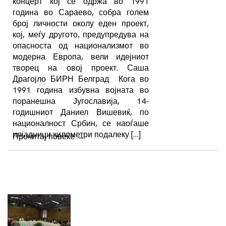
концерт кој се одржа во 1991
година во Сараево, собра голем
број личности околу еден проект,
кој, меѓу другото, предупредува на
опасноста од национализмот во
модерна Европа, вели идејниот
творец на овој проект. Саша
Драгојло БИРН Белград Кога во
1991 година избувна војната во
поранешна Југославија, 14-
годишниот Даниел Вишевиќ, по
националност Србин, се наоѓаше
илјадници километри подалеку […]
Прочитај повеќе
→