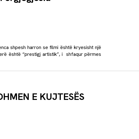
enca shpesh harron se filmi është kryesisht një
ëherë është “prestigj artistik”, i shfaqur përmes
ARDHMEN E KUJTESËS