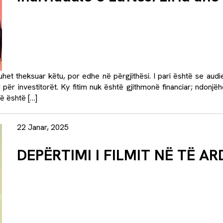
uhet theksuar këtu, por edhe në përgjithësi. I pari është se audi
mi për investitorët. Ky fitim nuk është gjithmonë financiar; ndonj
ë është […]
22 Janar, 2025
DEPËRTIMI I FILMIT NË TË 