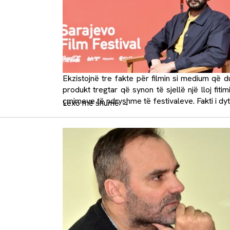
Ekzistojnë tre fakte për filmin si medium që d
produkt tregtar që synon të sjellë një lloj fiti
çmimeve të ndryshme të festivaleve. Fakti i dyt
Lexo më shumë
→