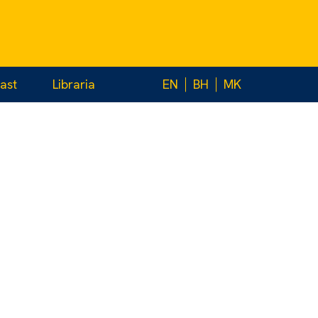
ast
Libraria
EN
BH
MK