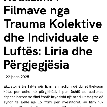
Filmave nga
Trauma Kolektive
dhe Individuale e
Luftës: Liria dhe
Përgjegjësia
22 janar, 2025
Ekzistojnë tre fakte për filmin si medium që duhet theksuar
këtu, por edhe në përgjithësi. I pari është se audienca
shpesh harron se filmi është kryesisht një produkt tregtar që
synon të sjellë një lloj fitimi për investitorët. Ky fitim nuk