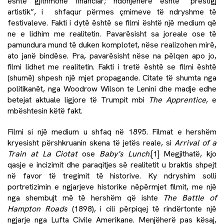
është gjithmonë financiar; ndonjëherë është “prestigj
artistik”, i shfaqur përmes çmimeve të ndryshme të
festivaleve. Fakti i dytë është se filmi është një medium që
ne e lidhim me realitetin. Pavarësisht sa joreale ose të
pamundura mund të duken komplotet, nëse realizohen mirë,
ato janë bindëse. Pra, pavarësisht nëse na pëlqen apo jo,
filmi lidhet me realitetin. Fakti i tretë është se filmi është
(shumë) shpesh një mjet propagande. Citate të shumta nga
politikanët, nga Woodrow Wilson te Lenini dhe madje edhe
betejat aktuale ligjore të Trumpit mbi
The Apprentice
, e
mbështesin këtë fakt.
Filmi si një medium u shfaq në 1895. Filmat e hershëm
kryesisht përshkruanin skena të jetës reale, si
Arrival of a
Train at La Ciotat
ose
Baby’s Lunch
.
[1]
Megjithatë, kjo
qasje e incizimit dhe paraqitjes së realitetit u braktis shpejt
në favor të tregimit të historive. Ky ndryshim solli
portretizimin e ngjarjeve historike nëpërmjet filmit, me një
nga shembujt më të hershëm që ishte
The Battle of
Hampton Roads
(1898), i cili përpiqej të rindërtonte një
ngjarje nga Lufta Civile Amerikane. Menjëherë pas kësaj,