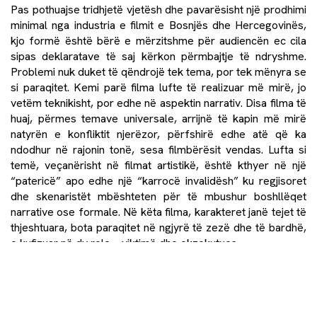
Pas pothuajse tridhjetë vjetësh dhe pavarësisht një prodhimi
minimal nga industria e filmit e Bosnjës dhe Hercegovinës,
kjo formë është bërë e mërzitshme për audiencën ec cila
sipas deklaratave të saj kërkon përmbajtje të ndryshme.
Problemi nuk duket të qëndrojë tek tema, por tek mënyra se
si paraqitet. Kemi parë filma lufte të realizuar më mirë, jo
vetëm teknikisht, por edhe në aspektin narrativ. Disa filma të
huaj, përmes temave universale, arrijnë të kapin më mirë
natyrën e konfliktit njerëzor, përfshirë edhe atë që ka
ndodhur në rajonin tonë, sesa filmbërësit vendas. Lufta si
temë, veçanërisht në filmat artistikë, është kthyer në një
“patericë” apo edhe një “karrocë invalidësh” ku regjisoret
dhe skenaristët mbështeten për të mbushur boshllëqet
narrative ose formale. Në këta filma, karakteret janë tejet të
thjeshtuara, bota paraqitet në ngjyrë të zezë dhe të bardhë,
e kufizuar në dy role – viktimë dhe ekzekutues.
Filmat dokumentarë, megjithatë, marrin një reagim tjetër.
Shikueshmëria e dokumentarëve në festivalet lokale,
veçanërisht pjesëmarrja në programin “
Dealing with the