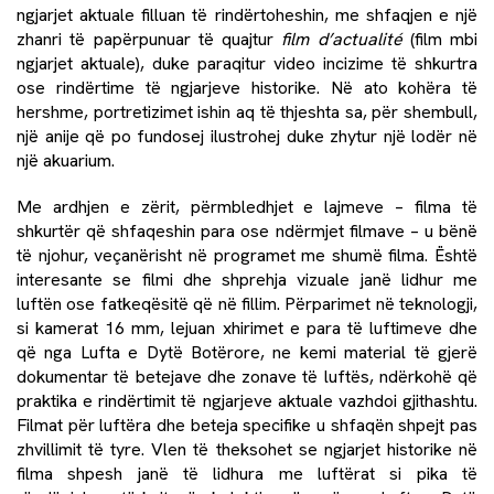
ngjarjet aktuale filluan të rindërtoheshin, me shfaqjen e një
zhanri të papërpunuar të quajtur
film d’actualité
(film mbi
ngjarjet aktuale), duke paraqitur video incizime të shkurtra
ose rindërtime të ngjarjeve historike. Në ato kohëra të
hershme, portretizimet ishin aq të thjeshta sa, për shembull,
një anije që po fundosej ilustrohej duke zhytur një lodër në
një akuarium.
Me ardhjen e zërit, përmbledhjet e lajmeve – filma të
shkurtër që shfaqeshin para ose ndërmjet filmave – u bënë
të njohur, veçanërisht në programet me shumë filma. Është
interesante se filmi dhe shprehja vizuale janë lidhur me
luftën ose fatkeqësitë që në fillim. Përparimet në teknologji,
si kamerat 16 mm, lejuan xhirimet e para të luftimeve dhe
që nga Lufta e Dytë Botërore, ne kemi material të gjerë
dokumentar të betejave dhe zonave të luftës, ndërkohë që
praktika e rindërtimit të ngjarjeve aktuale vazhdoi gjithashtu.
Filmat për luftëra dhe beteja specifike u shfaqën shpejt pas
zhvillimit të tyre. Vlen të theksohet se ngjarjet historike në
filma shpesh janë të lidhura me luftërat si pika të