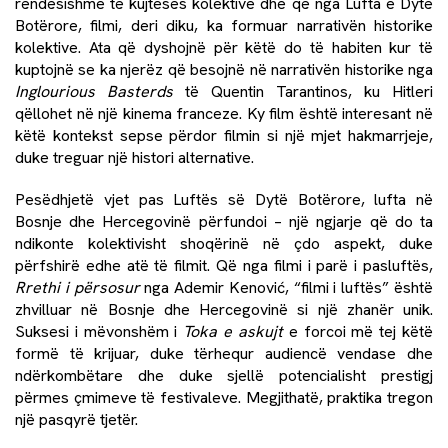
rëndësishme të kujtesës kolektive dhe që nga Lufta e Dytë
Botërore, filmi, deri diku, ka formuar narrativën historike
kolektive. Ata që dyshojnë për këtë do të habiten kur të
kuptojnë se ka njerëz që besojnë në narrativën historike nga
Inglourious Basterds
të Quentin Tarantinos, ku Hitleri
qëllohet në një kinema franceze. Ky film është interesant në
këtë kontekst sepse përdor filmin si një mjet hakmarrjeje,
duke treguar një histori alternative.
Pesëdhjetë vjet pas Luftës së Dytë Botërore, lufta në
Bosnje dhe Hercegovinë përfundoi – një ngjarje që do ta
ndikonte kolektivisht shoqërinë në çdo aspekt, duke
përfshirë edhe atë të filmit. Që nga filmi i parë i pasluftës,
Rrethi i përsosur
nga Ademir Kenović, “filmi i luftës” është
zhvilluar në Bosnje dhe Hercegovinë si një zhanër unik.
Suksesi i mëvonshëm i
Toka e askujt
e forcoi më tej këtë
formë të krijuar, duke tërhequr audiencë vendase dhe
ndërkombëtare dhe duke sjellë potencialisht prestigj
përmes çmimeve të festivaleve. Megjithatë, praktika tregon
një pasqyrë tjetër.