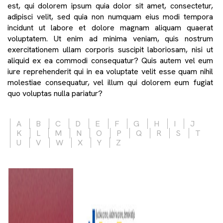
est, qui dolorem ipsum quia dolor sit amet, consectetur,
adipisci velit, sed quia non numquam eius modi tempora
incidunt ut labore et dolore magnam aliquam quaerat
voluptatem. Ut enim ad minima veniam, quis nostrum
exercitationem ullam corporis suscipit laboriosam, nisi ut
aliquid ex ea commodi consequatur? Quis autem vel eum
iure reprehenderit qui in ea voluptate velit esse quam nihil
molestiae consequatur, vel illum qui dolorem eum fugiat
quo voluptas nulla pariatur?
A
B
C
D
E
F
G
H
I
J
K
L
M
N
O
P
Q
R
S
T
U
V
W
X
Y
Z