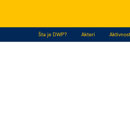
Šta je DWP?
Akteri
Aktivnost