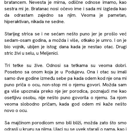
bratancem. Nevesta je mirna, odlične odnose imamo, kao
sestra mi je. Bratanac nosi očevo ime i sada mi izgleda kao
da odrastam zajedno sa njim. Veoma je pametan,
hiperaktivan, nikada ne sedne.
Starijeg strica se i ne sećam nešto puno jer je prošlo već
sedam-osam godina, a možda i više, otkako je umro. I on je
bio vojnik, ubijen je istog dana kada je nestao otac. Drugi
stric živi u selu, u Meljenici.
Tri tetke su žive. Odnosi sa tetkama su veoma dobri.
Posebno sa onom koja je u Podujevu. Ona i otac su imali
samo dve godine između sebe pa kada odem kod nje ona mi
puno priča o ocu, non-stop mi o njemu govori. Možda sam
ga više upoznala preko nje jer porodica, poznajući me kao
osetljivu osobu, nije nešto puno govorila o njemu. Sa njom
veoma slobodno pričam, kada god odem mi kaže nešto
novo o ocu.
Sa majčinom porodicom smo bili bliži, možda zato što smo
odrasli u krugu sa njima. Ujaci su se uvek starali o nama, kao i