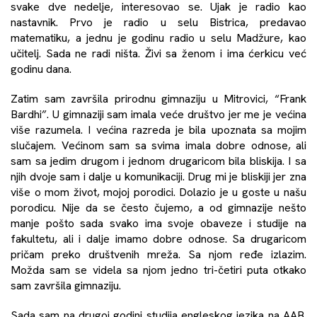
svake dve nedelje, interesovao se. Ujak je radio kao
nastavnik. Prvo je radio u selu Bistrica, predavao
matematiku, a jednu je godinu radio u selu Madžure, kao
učitelj. Sada ne radi ništa. Živi sa ženom i ima ćerkicu već
godinu dana.
Zatim sam završila prirodnu gimnaziju u Mitrovici, “Frank
Bardhi”. U gimnaziji sam imala veće društvo jer me je većina
više razumela. I većina razreda je bila upoznata sa mojim
slučajem. Većinom sam sa svima imala dobre odnose, ali
sam sa jedim drugom i jednom drugaricom bila bliskija. I sa
njih dvoje sam i dalje u komunikaciji. Drug mi je bliskiji jer zna
više o mom život, mojoj porodici. Dolazio je u goste u našu
porodicu. Nije da se često čujemo, a od gimnazije nešto
manje pošto sada svako ima svoje obaveze i studije na
fakultetu, ali i dalje imamo dobre odnose. Sa drugaricom
pričam preko društvenih mreža. Sa njom ređe izlazim.
Možda sam se videla sa njom jedno tri-četiri puta otkako
sam završila gimnaziju.
Sada sam na drugoj godini studija engleskog jezika na AAB.