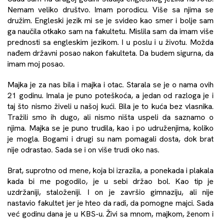
Nemam veliko društvo. Imam porodicu. Više sa njima se
družim. Engleski jezik mi se je svideo kao smer i bolje sam
ga naučila otkako sam na fakultetu. Mislila sam da imam više
prednosti sa engleskim jezikom. I u poslu i u životu. Možda
nađem državni posao nakon fakulteta. Da budem sigurna, da
imam moj posao.
Majka je za nas bila i majka i otac. Starala se je o nama ovih
21 godinu. Imala je puno poteškoća, a jedan od razloga je i
taj što nismo živeli u našoj kući. Bila je to kuća bez vlasnika.
Tražili smo ih dugo, ali nismo ništa uspeli da saznamo o
njima. Majka se je puno trudila, kao i po udruženjima, koliko
je mogla. Bogami i drugi su nam pomagali dosta, dok brat
nije odrastao. Sada se i on više trudi oko nas.
Brat, suprotno od mene, koja bi izrazila, a ponekada i plakala
kada bi me pogodilo, je u sebi držao bol. Kao tip je
uzdržaniji, staloženiji. I on je završio gimnaziju, ali nije
nastavio fakultet jer je hteo da radi, da pomogne majci. Sada
već godinu dana je u KBS-u. Živi sa mnom, majkom, ženom i