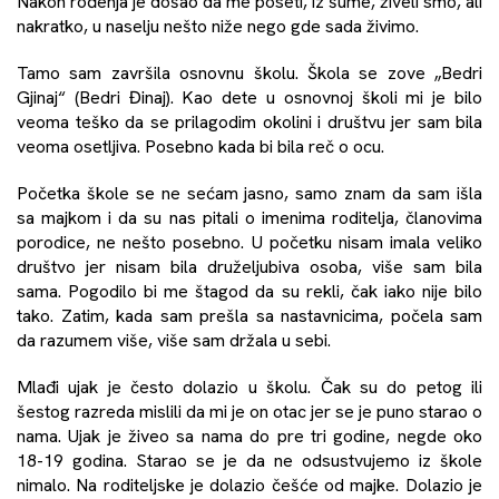
Nakon rođenja je došao da me poseti, iz šume, živeli smo, ali
nakratko, u naselju nešto niže nego gde sada živimo.
Tamo sam završila osnovnu školu. Škola se zove „Bedri
Gjinaj“ (Bedri Đinaj). Kao dete u osnovnoj školi mi je bilo
veoma teško da se prilagodim okolini i društvu jer sam bila
veoma osetljiva. Posebno kada bi bila reč o ocu.
Početka škole se ne sećam jasno, samo znam da sam išla
sa majkom i da su nas pitali o imenima roditelja, članovima
porodice, ne nešto posebno. U početku nisam imala veliko
društvo jer nisam bila druželjubiva osoba, više sam bila
sama. Pogodilo bi me štagod da su rekli, čak iako nije bilo
tako. Zatim, kada sam prešla sa nastavnicima, počela sam
da razumem više, više sam držala u sebi.
Mlađi ujak je često dolazio u školu. Čak su do petog ili
šestog razreda mislili da mi je on otac jer se je puno starao o
nama. Ujak je živeo sa nama do pre tri godine, negde oko
18-19 godina. Starao se je da ne odsustvujemo iz škole
nimalo. Na roditeljske je dolazio češće od majke. Dolazio je