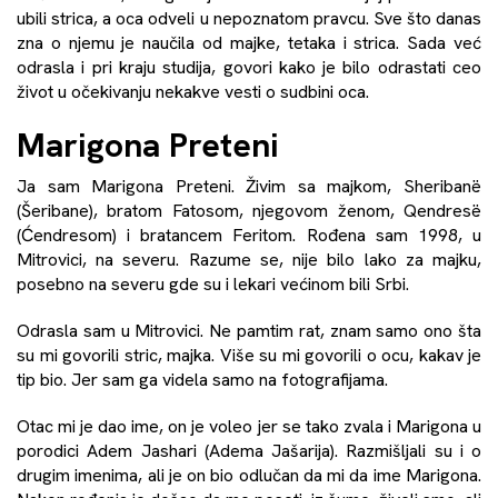
ubili strica, a oca odveli u nepoznatom pravcu. Sve što danas
zna o njemu je naučila od majke, tetaka i strica. Sada već
odrasla i pri kraju studija, govori kako je bilo odrastati ceo
život u očekivanju nekakve vesti o sudbini oca.
Marigona Preteni
Ja sam Marigona Preteni. Živim sa majkom, Sheribanë
(Šeribane), bratom Fatosom, njegovom ženom, Qendresë
(Ćendresom) i bratancem Feritom. Rođena sam 1998, u
Mitrovici, na severu. Razume se, nije bilo lako za majku,
posebno na severu gde su i lekari većinom bili Srbi.
Odrasla sam u Mitrovici. Ne pamtim rat, znam samo ono šta
su mi govorili stric, majka. Više su mi govorili o ocu, kakav je
tip bio. Jer sam ga videla samo na fotografijama.
Otac mi je dao ime, on je voleo jer se tako zvala i Marigona u
porodici Adem Jashari (Adema Jašarija). Razmišljali su i o
drugim imenima, ali je on bio odlučan da mi da ime Marigona.