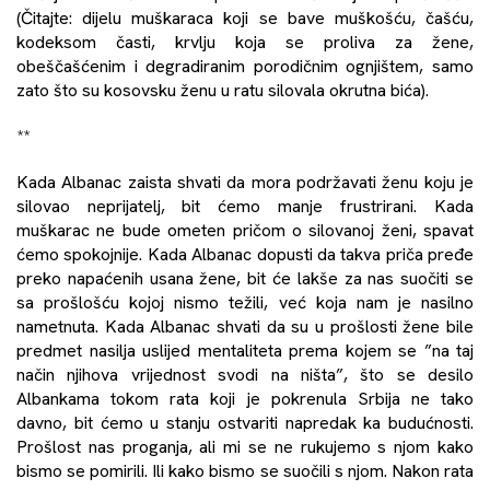
(Čitajte: dijelu muškaraca koji se bave muškošću, čašću,
kodeksom časti, krvlju koja se proliva za žene,
obeščašćenim i degradiranim porodičnim ognjištem, samo
zato što su kosovsku ženu u ratu silovala okrutna bića).
**
Kada Albanac zaista shvati da mora podržavati ženu koju je
silovao neprijatelj, bit ćemo manje frustrirani. Kada
muškarac ne bude ometen pričom o silovanoj ženi, spavat
ćemo spokojnije. Kada Albanac dopusti da takva priča pređe
preko napaćenih usana žene, bit će lakše za nas suočiti se
sa prošlošću kojoj nismo težili, već koja nam je nasilno
nametnuta. Kada Albanac shvati da su u prošlosti žene bile
predmet nasilja uslijed mentaliteta prema kojem se ”na taj
način njihova vrijednost svodi na ništa”, što se desilo
Albankama tokom rata koji je pokrenula Srbija ne tako
davno, bit ćemo u stanju ostvariti napredak ka budućnosti.
Prošlost nas proganja, ali mi se ne rukujemo s njom kako
bismo se pomirili. Ili kako bismo se suočili s njom. Nakon rata