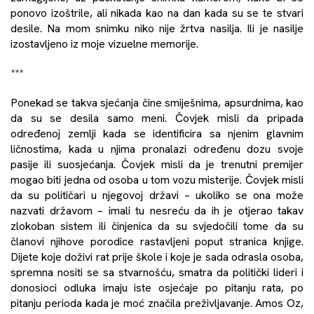
ponovo izoštrile, ali nikada kao na dan kada su se te stvari
desile. Na mom snimku niko nije žrtva nasilja. Ili je nasilje
izostavljeno iz moje vizuelne memorije.
***
Ponekad se takva sjećanja čine smiješnima, apsurdnima, kao
da su se desila samo meni. Čovjek misli da pripada
određenoj zemlji kada se identificira sa njenim glavnim
ličnostima, kada u njima pronalazi određenu dozu svoje
pasije ili suosjećanja. Čovjek misli da je trenutni premijer
mogao biti jedna od osoba u tom vozu misterije. Čovjek misli
da su političari u njegovoj državi – ukoliko se ona može
nazvati državom – imali tu nesreću da ih je otjerao takav
zlokoban sistem ili činjenica da su svjedočili tome da su
članovi njihove porodice rastavljeni poput stranica knjige.
Dijete koje doživi rat prije škole i koje je sada odrasla osoba,
spremna nositi se sa stvarnošću, smatra da politički lideri i
donosioci odluka imaju iste osjećaje po pitanju rata, po
pitanju perioda kada je moć značila preživljavanje. Amos Oz,