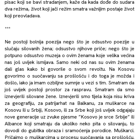
pisac koji se bavi stradanjem, kaže da kada dođe do sudara
dva režima, život koji jači režim smatra važnijim postaje život
koji preovladava.
***
Ne postoji bolnija poezija nego što je odsustvo poezije u
slučaju silovanih žena; odsustvo njihove priče; nego što je
potpuno odsustvo muzeja o ovim ženama koje velika većina
nas još uvijek ismijava. Samo neki od nas su ovim ženama
dali glas kako bi govorile o svom revoltu. Na Kosovu
govorimo o suočavanju sa prošlošću i do toga je možda i
došlo, iako ja imam ozbiljne sumnje u vezi s tim. Smatram da
još uvijek postoji prostor za raspravu. Smatram da smo
iznevjerili silovane žene. Iznevjerili smo tijela koja nisu kriva
za geografiju, za patrijarhat na Balkanu, za muškarce na
Kosovu ili u Srbiji, Kosovo, ili za Srbe koji još uvijek odgajaju
nove generacije uz zvuke pjesme ”Kosovo je srce Srbije” ili
Albance koji smatraju da ukoliko neko pita o silovanju, to
dovodi do gubitka obraza i sramoćenja porodice. Muškarci.
Pričajmo o muškarcima u procesu suočavanja sa prošlošću.