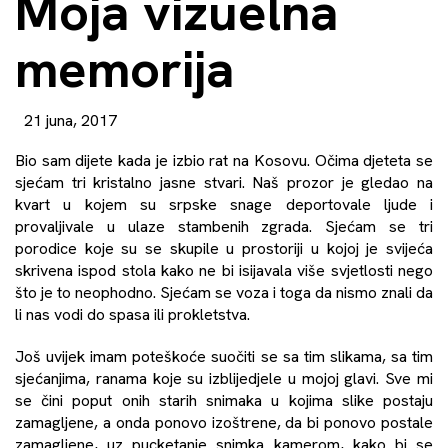
Moja vizuelna
memorija
21 juna, 2017
Bio sam dijete kada je izbio rat na Kosovu. Očima djeteta se
sjećam tri kristalno jasne stvari. Naš prozor je gledao na
kvart u kojem su srpske snage deportovale ljude i
provaljivale u ulaze stambenih zgrada. Sjećam se tri
porodice koje su se skupile u prostoriji u kojoj je svijeća
skrivena ispod stola kako ne bi isijavala više svjetlosti nego
što je to neophodno. Sjećam se voza i toga da nismo znali da
li nas vodi do spasa ili prokletstva.
Još uvijek imam poteškoće suočiti se sa tim slikama, sa tim
sjećanjima, ranama koje su izblijedjele u mojoj glavi. Sve mi
se čini poput onih starih snimaka u kojima slike postaju
zamagljene, a onda ponovo izoštrene, da bi ponovo postale
zamagljene, uz pucketanje snimka kamerom, kako bi se