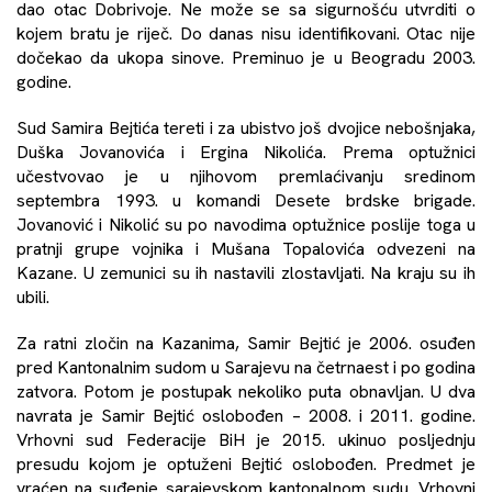
dao otac Dobrivoje. Ne može se sa sigurnošću utvrditi o
kojem bratu je riječ. Do danas nisu identifikovani. Otac nije
dočekao da ukopa sinove. Preminuo je u Beogradu 2003.
godine.
Sud Samira Bejtića tereti i za ubistvo još dvojice nebošnjaka,
Duška Jovanovića i Ergina Nikolića. Prema optužnici
učestvovao je u njihovom premlaćivanju sredinom
septembra 1993. u komandi Desete brdske brigade.
Jovanović i Nikolić su po navodima optužnice poslije toga u
pratnji grupe vojnika i Mušana Topalovića odvezeni na
Kazane. U zemunici su ih nastavili zlostavljati. Na kraju su ih
ubili.
Za ratni zločin na Kazanima, Samir Bejtić je 2006. osuđen
pred Kantonalnim sudom u Sarajevu na četrnaest i po godina
zatvora. Potom je postupak nekoliko puta obnavljan. U dva
navrata je Samir Bejtić oslobođen – 2008. i 2011. godine.
Vrhovni sud Federacije BiH je 2015. ukinuo posljednju
presudu kojom je optuženi Bejtić oslobođen. Predmet je
vraćen na suđenje sarajevskom kantonalnom sudu. Vrhovni