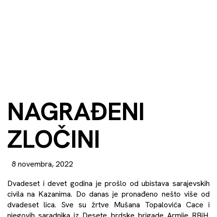
NAGRAĐENI
ZLOČINI
8 novembra, 2022
Dvadeset i devet godina je prošlo od ubistava sarajevskih
civila na Kazanima. Do danas je pronađeno nešto više od
dvadeset lica. Sve su žrtve Mušana Topalovića Cace i
njegovih saradnika iz Desete brdske brigade Armije RBiH.