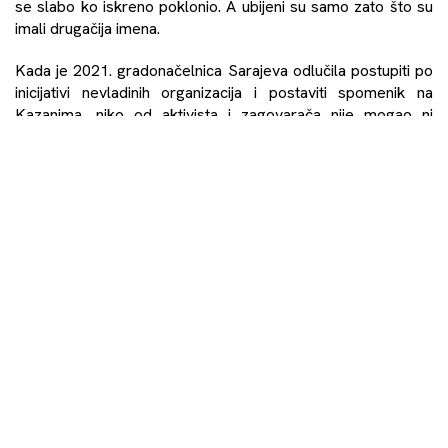
se slabo ko iskreno poklonio. A ubijeni su samo zato što su
imali drugačija imena.
Kada je 2021. gradonačelnica Sarajeva odlučila postupiti po
inicijativi nevladinih organizacija i postaviti spomenik na
Kazanima, niko od aktivista i zagovarača nije mogao ni
pomisliti da će se na podignutoj spomen-ploči izostaviti važni
podaci. Benjamina Karić na razgovor je pozivala brojne
pojedince, organizacije i zagovarače memorijalizacije Kazana
želeći se konsultovati oko spomenika, a zapravo prava
namjera je bila njihovo aminovanje već donesene odluke. Sa
porodicama žrtava nije razgovarala.
Uprkos polemikama i neslaganjima, ploča je postavljena.
Naravno da niko nije bio protiv toga. Međutim, treba se
zapitati šta je njena svrha, ako iz klesanog kamena za ovu
priliku ne izvlačimo pouke. Trenutno podignuto zdanje je
obmanjivanje javnosti. Ne odgovora sadržaju sličnih spomen-
ploča podignutih po Sarajevu. Postavljeno obilježje ne nudi
kontekst događaja niti nudi važnu informaciju da spisak
ubijenih nije konačan. O počiniocima ovih nedjela ni slova.