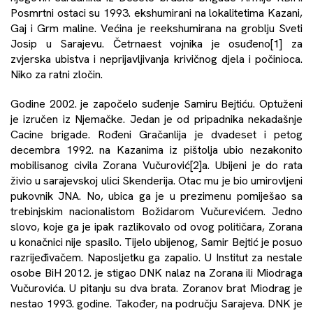
Posmrtni ostaci su 1993. ekshumirani na lokalitetima Kazani,
Gaj i Grm maline. Većina je reekshumirana na groblju Sveti
Josip u Sarajevu. Četrnaest vojnika je osuđeno
[1]
za
zvjerska ubistva i neprijavljivanja krivičnog djela i počinioca.
Niko za ratni zločin.
Godine 2002. je započelo suđenje Samiru Bejtiću. Optuženi
je izručen iz Njemačke. Jedan je od pripadnika nekadašnje
Cacine brigade. Rođeni Gračanlija je dvadeset i petog
decembra 1992. na Kazanima iz pištolja ubio nezakonito
mobilisanog civila Zorana Vučurović
[2]
a. Ubijeni je do rata
živio u sarajevskoj ulici Skenderija. Otac mu je bio umirovljeni
pukovnik JNA. No, ubica ga je u prezimenu pomiješao sa
trebinjskim nacionalistom Božidarom Vučurevićem. Jedno
slovo, koje ga je ipak razlikovalo od ovog političara, Zorana
u konačnici nije spasilo. Tijelo ubijenog, Samir Bejtić je posuo
razrijeđivačem. Naposljetku ga zapalio. U Institut za nestale
osobe BiH 2012. je stigao DNK nalaz na Zorana ili Miodraga
Vučurovića. U pitanju su dva brata. Zoranov brat Miodrag je
nestao 1993. godine. Također, na području Sarajeva. DNK je