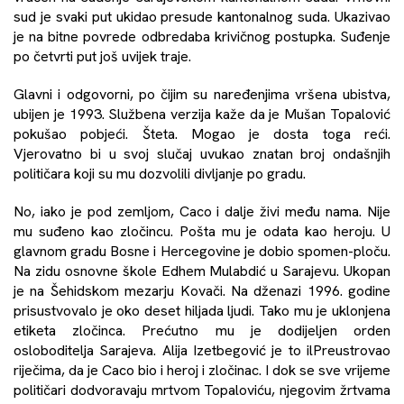
sud je svaki put ukidao presude kantonalnog suda. Ukazivao
je na bitne povrede odbredaba krivičnog postupka. Suđenje
po četvrti put još uvijek traje.
Glavni i odgovorni, po čijim su naređenjima vršena ubistva,
ubijen je 1993. Službena verzija kaže da je Mušan Topalović
pokušao pobjeći. Šteta. Mogao je dosta toga reći.
Vjerovatno bi u svoj slučaj uvukao znatan broj ondašnjih
političara koji su mu dozvolili divljanje po gradu.
No, iako je pod zemljom, Caco i dalje živi među nama. Nije
mu suđeno kao zločincu. Pošta mu je odata kao heroju. U
glavnom gradu Bosne i Hercegovine je dobio spomen-ploču.
Na zidu osnovne škole Edhem Mulabdić u Sarajevu. Ukopan
je na Šehidskom mezarju Kovači. Na dženazi 1996. godine
prisustvovalo je oko deset hiljada ljudi. Tako mu je uklonjena
etiketa zločinca. Prećutno mu je dodijeljen orden
osloboditelja Sarajeva. Alija Izetbegović je to ilPreustrovao
riječima, da je Caco bio i heroj i zločinac. I dok se sve vrijeme
političari dodvoravaju mrtvom Topaloviću, njegovim žrtvama