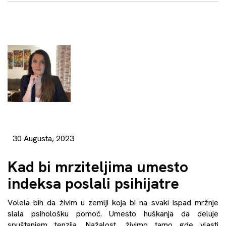
30 Augusta, 2023
Kad bi mrziteljima umesto
indeksa poslali psihijatre
Volela bih da živim u zemlji koja bi na svaki ispad mržnje
slala psihološku pomoć. Umesto huškanja da deluje
spuštanjem tenzija. Nažalost, živimo tamo gde vlasti