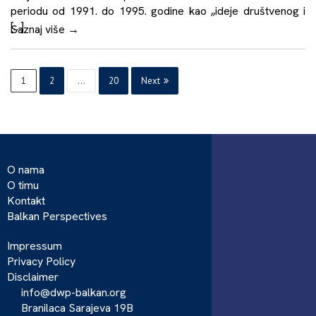
periodu od 1991. do 1995. godine kao „ideje društvenog i
[…]
Saznaj više
→
1
2
…
20
Next
O nama
O timu
Kontakt
Balkan Perspectives
Impressum
Privacy Policy
Disclaimer
info@dwp-balkan.org
Branilaca Sarajeva 19B