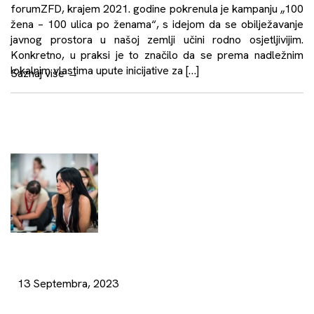
forumZFD, krajem 2021. godine pokrenula je kampanju „100
žena – 100 ulica po ženama“, s idejom da se obilježavanje
javnog prostora u našoj zemlji učini rodno osjetljivijim.
Konkretno, u praksi je to značilo da se prema nadležnim
lokalnim vlastima upute inicijative za […]
Saznaj više
→
13 Septembra, 2023