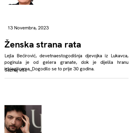
13 Novembra, 2023
Ženska strana rata
Lejla Bećirović, devetnaestogodišnja djevojka iz Lukavca,
poginula je od gelera granate, dok je dijelila hranu
izbjeglicama. Dogodilo se to prije 30 godina.
Saznaj više
→