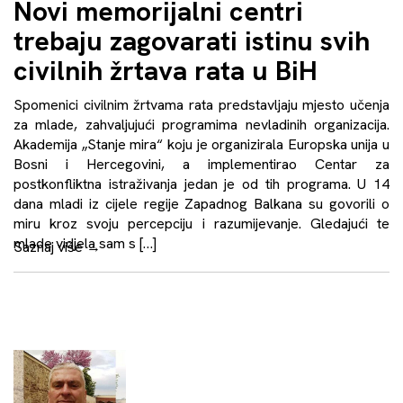
Novi memorijalni centri
trebaju zagovarati istinu svih
civilnih žrtava rata u BiH
Spomenici civilnim žrtvama rata predstavljaju mjesto učenja
za mlade, zahvaljujući programima nevladinih organizacija.
Akademija „Stanje mira“ koju je organizirala Europska unija u
Bosni i Hercegovini, a implementirao Centar za
postkonfliktna istraživanja jedan je od tih programa. U 14
dana mladi iz cijele regije Zapadnog Balkana su govorili o
miru kroz svoju percepciju i razumijevanje. Gledajući te
mlade vidjela sam s […]
Saznaj više
→