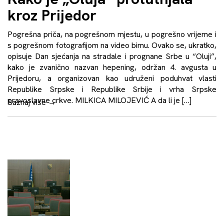
kroz Prijedor
Pogrešna priča, na pogrešnom mjestu, u pogrešno vrijeme i
s pogrešnom fotografijom na video bimu. Ovako se, ukratko,
opisuje Dan sjećanja na stradale i prognane Srbe u “Oluji”,
kako je zvanično nazvan hepening, održan 4. avgusta u
Prijedoru, a organizovan kao udruženi poduhvat vlasti
Republike Srpske i Republike Srbije i vrha Srpske
pravoslavne crkve. MILKICA MILOJEVIĆ A da li je […]
Saznaj više
→