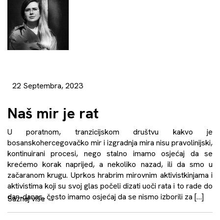
22 Septembra, 2023
Naš mir je rat
U poratnom, tranzicijskom društvu kakvo je
bosanskohercegovačko mir i izgradnja mira nisu pravolinijski,
kontinuirani procesi, nego stalno imamo osjećaj da se
krećemo korak naprijed, a nekoliko nazad, ili da smo u
začaranom krugu. Uprkos hrabrim mirovnim aktivistkinjama i
aktivistima koji su svoj glas počeli dizati uoči rata i to rade do
dan-danas, često imamo osjećaj da se nismo izborili za […]
Saznaj više
→