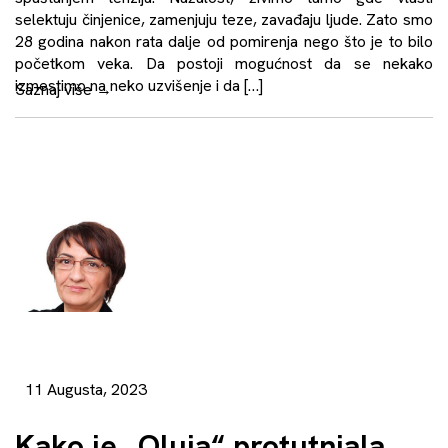
selektuju činjenice, zamenjuju teze, zavađaju ljude. Zato smo
28 godina nakon rata dalje od pomirenja nego što je to bilo
početkom veka. Da postoji mogućnost da se nekako
izmestimo na neko uzvišenje i da […]
Saznaj više
→
11 Augusta, 2023
Kako je „Oluja“ protutnjala