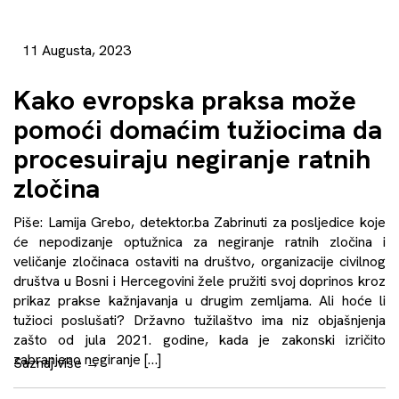
11 Augusta, 2023
Kako evropska praksa može
pomoći domaćim tužiocima da
procesuiraju negiranje ratnih
zločina
Piše: Lamija Grebo, detektor.ba Zabrinuti za posljedice koje
će nepodizanje optužnica za negiranje ratnih zločina i
veličanje zločinaca ostaviti na društvo, organizacije civilnog
društva u Bosni i Hercegovini žele pružiti svoj doprinos kroz
prikaz prakse kažnjavanja u drugim zemljama. Ali hoće li
tužioci poslušati? Državno tužilaštvo ima niz objašnjenja
zašto od jula 2021. godine, kada je zakonski izričito
zabranjeno negiranje […]
Saznaj više
→