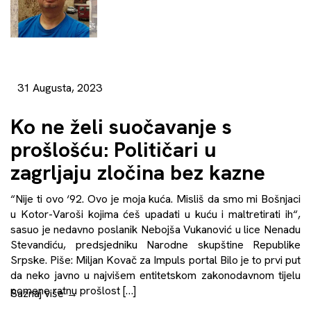
31 Augusta, 2023
Ko ne želi suočavanje s
prošlošću: Političari u
zagrljaju zločina bez kazne
“Nije ti ovo ‘92. Ovo je moja kuća. Misliš da smo mi Bošnjaci
u Kotor-Varoši kojima ćeš upadati u kuću i maltretirati ih“,
sasuo je nedavno poslanik Nebojša Vukanović u lice Nenadu
Stevandiću, predsjedniku Narodne skupštine Republike
Srpske. Piše: Miljan Kovač za Impuls portal Bilo je to prvi put
da neko javno u najvišem entitetskom zakonodavnom tijelu
pomene ratnu prošlost […]
Saznaj više
→