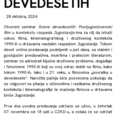
DEVEDESETIH
28 oktobra, 2024
Otvoreni seminar
Scene devedesetih: Postjugoslovenski
film u kontekstu raspada Jugoslavije
ima za cilj da istraži
odnos filma, kinematografskog i društvenog konteksta
1990-ih u državama nastalim raspadom Jugoslavije. Tokom
deset
online
predavanja podeljenih u pet dana, sa stalnim i
gostujućim predavačima, insertima i pratećom literaturom,
seminar će adresirati ključne društvene probleme, događaje
i fenomene 1990-ih koji su svoj odraz dobili na filmu, kako
tokom 1990-ih, tako i u 21. veku, u filmovima „povratka u
devedesete“. Naročita pažnja biće posvećena pokušaju da
se odgovori na pitanja o sličnostima i razlikama društvenog
konteksta i kinematografije te značenja filmova u državama
bivše Jugoslavije.
Prva dva uvodna predavanja održaće se uživo, u četvrtak
07. novembra od 18 sati u CZKD-u, a ostala će se održati