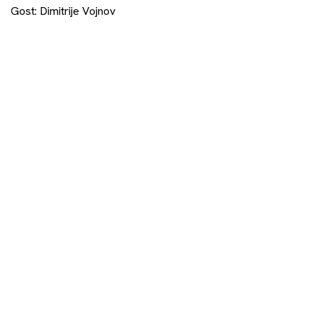
Gost: Dimitrije Vojnov
Petak 22. novembar
18.00
Online (Zoom)
Dokumentarni film i devedesete: rat i pobuna
Dr Aleksandra Milovanović
Subota 23. novembar
Online (Zoom)
18.00
Rat i (poslije)ratne traume u
suvremenom hrvatskom
filmu