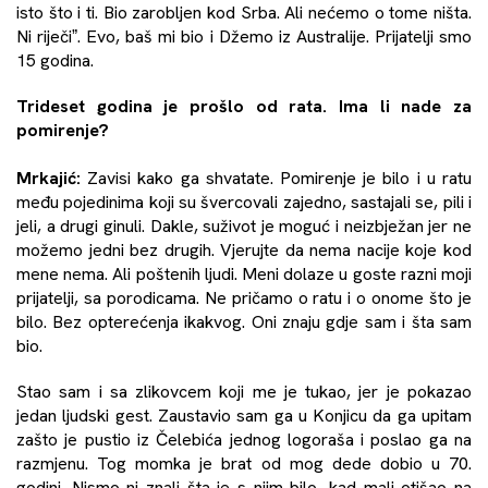
isto što i ti. Bio zarobljen kod Srba. Ali nećemo o tome ništa.
Ni riječiˮ. Evo, baš mi bio i Džemo iz Australije. Prijatelji smo
15 godina.
Trideset godina je prošlo od rata. Ima li nade za
pomirenje?
Mrkajić:
Zavisi kako ga shvatate. Pomirenje je bilo i u ratu
među pojedinima koji su švercovali zajedno, sastajali se, pili i
jeli, a drugi ginuli. Dakle, suživot je moguć i neizbježan jer ne
možemo jedni bez drugih. Vjerujte da nema nacije koje kod
mene nema. Ali poštenih ljudi. Meni dolaze u goste razni moji
prijatelji, sa porodicama. Ne pričamo o ratu i o onome što je
bilo. Bez opterećenja ikakvog. Oni znaju gdje sam i šta sam
bio.
Stao sam i sa zlikovcem koji me je tukao, jer je pokazao
jedan ljudski gest. Zaustavio sam ga u Konjicu da ga upitam
zašto je pustio iz Čelebića jednog logoraša i poslao ga na
razmjenu. Tog momka je brat od mog dede dobio u 70.
godini. Nismo ni znali šta je s njim bilo, kad mali otišao na