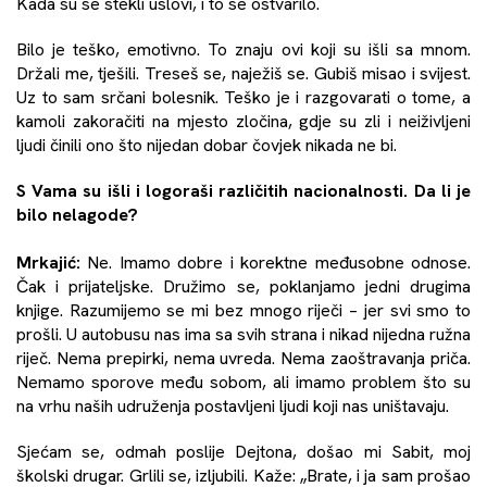
Kada su se stekli uslovi, i to se ostvarilo.
Bilo je teško, emotivno. To znaju ovi koji su išli sa mnom.
Držali me, tješili. Treseš se, naježiš se. Gubiš misao i svijest.
Uz to sam srčani bolesnik. Teško je i razgovarati o tome, a
kamoli zakoračiti na mjesto zločina, gdje su zli i neiživljeni
ljudi činili ono što nijedan dobar čovjek nikada ne bi.
S Vama su išli i logoraši različitih nacionalnosti. Da li je
bilo nelagode?
Mrkajić:
Ne. Imamo dobre i korektne međusobne odnose.
Čak i prijateljske. Družimo se, poklanjamo jedni drugima
knjige. Razumijemo se mi bez mnogo riječi – jer svi smo to
prošli. U autobusu nas ima sa svih strana i nikad nijedna ružna
riječ. Nema prepirki, nema uvreda. Nema zaoštravanja priča.
Nemamo sporove među sobom, ali imamo problem što su
na vrhu naših udruženja postavljeni ljudi koji nas uništavaju.
Sjećam se, odmah poslije Dejtona, došao mi Sabit, moj
školski drugar. Grlili se, izljubili. Kaže: „Brate, i ja sam prošao