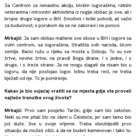
Sa Centrom za nenasilnu akciju, bivšim logorašima, ratnim
veteranima i mirovnim aktivistima iz regije obišao je ove, ali i
brojne druge logore u BiH. Emotivni i teški pohodi, ali važni
za budućnost, s porukom da se ne zaboravi i ne ponovi.
Mrkajić:
Ja sam obišao maltene sve silose u BiH i logore sa
ovim centrom, sa logorašima. Stratišta svih naroda, širom
zemlje. Bacio ružu u rijeku sa mosta u Doboju. To su sve
žrtve, nevine žrtve, na pravdi Boga dirane. I s jedne, i s
druge, i s treće strane. Ja ne mogu slagati da nisam bio u
logoru, da nije postojao logor. Istinu treba reći, ne treba
bježati od nje. To je pomirenje.
Kakav je bio osjećaj vratiti se na mjesta gdje ste proveli
najteže trenutke svog života?
Mrkajić:
Prvo sam posjetio Tarčin, gdje sam bio zatočen.
Neki su me pitali što ne idem u Čelebiće, jer sam tamo bio
još duže. Sve u svoje vrijeme. Treba obezbijediti prvo
situaciju da možeš otići, a da ne budeš kamenovan i tako to.