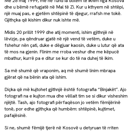
Më 28 maj 1999, më në fund ia dolëm të iknim nga Kosova
dhe u bëmë refugjatë në Mal të Zi. Kur u kthyem në shtëpi,
një muaj pas, e gjetëm shtëpinë të djegur, rrafsh me tokë.
Gjithçka që kishim dikur nuk ishte më.
Midis 20 prillit 1999 dhe atij momenti, ishim gjithnjë në
lëvizje, pa qëndruar gjatë në një vend të vetëm, duke u
fshehur nën çati, duke e dëgjuar kaosin, duke u lutur që ata
të mos na gjenin. Flinim me rroba veshur dhe me këpucë
mbathur, kurrë pa e ditur se kur do të na duhej të ikim.
Sa më shumë që vraponim, aq më shumë linim mbrapa
gjërat që na bënin ata që ishim.
Diçka që më kujtohet gjithnjë është fotografia “Binjakët”. Ajo
fotografi na e kujton mua dhe vëllait tim se si dikur visheshim
njëjtë. Tash, ajo fotografi përfaqëson jo vetëm fëmijërinë
tonë, por edhe gjithçka që humbëm: shtëpinë, kujtimet,
pafajësinë.
Si ne, shumë fëmijë tjerë në Kosovë u detyruan të rriten