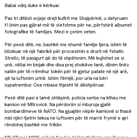
Babai vdiq duke e kërkuar.
Pas tri ditësh ecjeje drejt kufirit me Shqipërinë, u detyruam
t’i linim pas gjërat më të vlefshme për ne, përfshirë albumet
fotografike të familjes. Mezi e çonim veten.
Për pesë ditë, ne, bashkë me shumë familje tjera, ishim të
bllokuar në një fabrikë për procesimin e drurit në fshatin
Strellc, të pasigurt që do të shpëtonim. Më kujtohet se si
unë, vëllai im binjak dhe disa prej shokëve tanë, dilnim tinëz
natën për të rrëmihur tokën për të gjetur patate në një arë,
që ta luftonim urinë. Ishim fëmijë, por uria na bëri
sypatrembur. Ose mbase thjesht të dëshpëruar.
Pesë ditë pasi e lamë shtëpinë, policia serbe na ktheu me
kamion në Mitrovicë. Na përdorën si mburoja gjatë
bombardimeve të NATO. Na gjuajtën nëpër kamionë si thasë
mbi njëri-tjetrin teksa ne luftonim për të marrë frymë e ajri
rëndohej bashkë me frikën.