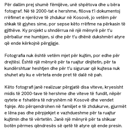
Për dallim prej shumë fëmijëve, unë shpëtova dhe u bëra
fotograf. Në të 2000-tat e hershme, fillova t’i dokumentoj
rrëfimet e njerëzve të zhdukur në Kosovë, jo vetëm për
shkak të gjyhes sime, por sepse këto rrëfime na përkasin të
gjithëve. Ky projekt u shndërrua në një mënyrë për t’u
përballur me humbjen, si dhe për t’u dhënë dukshmëri atyre
që ende kërkojnë përgjigje.
Fotografia nuk është vetëm mjet për kujtim, por edhe për
drejtësi. Është një mënyrë për ta ruajtur dinjitetin, për ta
kundërshtuar heshtjen dhe për t’u siguruar që kujtesa nuk
shuhet aty ku e vërteta ende pret të dalë në pah.
Këto fotografi janë realizuar përgjatë disa viteve, kryesisht
midis të 2000-tave të hershme dhe viteve të fundit, nëpër
qytete e fshatëra të ndryshëm në Kosovë dhe vendet
fqinje. Ato përqendrohen në familjet e të zhdukurve, gjurmët
e lëna pas dhe përpjekjet e vazhdueshme për ta ruajtur
kujtimin dhe të vërtetën. Janë një mënyrë për ta shikuar
botën përmes qëndresës së qetë të atyre që ende presin.