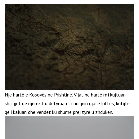
Një hartë e Kosovës në Prishtinë. Vijat në hartë m’i kujtuan
shtigjet që njerëzit u detyruan t’i ndiqnin gjatë luftës, kufijtë
që i kaluan dhe vendet ku shumë prej tyre u zhdukën.