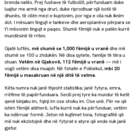
brenda natës. Prej fushave të futbollit, përfunduam duke
luajtur me armë nga druri, duke riprodhuar një botë të
dhunës, të cilën mezi e kuptonim, por nga e cila nuk iknim
dot. I mësuam tingujt e tankeve dhe aeroplanëve përpara se
t’i mësonim tingujt e paqes. Shumë fëmijë nuk e patën kurrë
mundësinë të rriten.
Gjatë luftës,
më shumë se 1,000 fëmijë u vranë
dhe më
shumë se 100 u zhdukën. Në disa qytete, familje të tëra u
shuan.
Vetëm në Gjakovë, 112 fëmijë u vranë
— më i
vogli vetëm disa muajsh. Në fshatin e Poklekut,
mbi 20
fëmijë u masakruan në një ditë të vetme
.
Këta numra nuk janë thjesht statistika; janë fytyra, emra,
rrëfime të papërfunduara. Secili prej tyre ka mundur të ketë
qenë binjaku im, fqinji im ose shoku im. Ose unë. Për ne që
ishim fëmijë atëherë, lufta kurrë nuk ka përfunduar, vetëm
ka ndërruar formë. Jeton në kujtimet tona, fotografitë që
më nuk ekzistojnë dhe në fytyrat e atyre që ende nuk janë
gjetur.