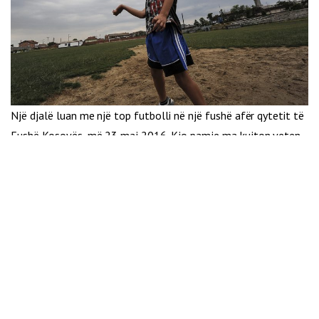
Një djalë luan me një top futbolli në një fushë afër qytetit të
Fushë Kosovës, më 23 maj 2016. Kjo pamje ma kujton veten
si fëmijë, para se të niste lufta.