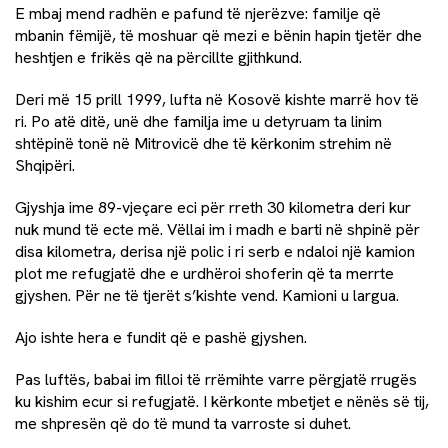
E mbaj mend radhën e pafund të njerëzve: familje që
mbanin fëmijë, të moshuar që mezi e bënin hapin tjetër dhe
heshtjen e frikës që na përcillte gjithkund.
Deri më 15 prill 1999, lufta në Kosovë kishte marrë hov të
ri. Po atë ditë, unë dhe familja ime u detyruam ta linim
shtëpinë tonë në Mitrovicë dhe të kërkonim strehim në
Shqipëri.
Gjyshja ime 89-vjeçare eci për rreth 30 kilometra deri kur
nuk mund të ecte më. Vëllai im i madh e barti në shpinë për
disa kilometra, derisa një polic i ri serb e ndaloi një kamion
plot me refugjatë dhe e urdhëroi shoferin që ta merrte
gjyshen. Për ne të tjerët s’kishte vend. Kamioni u largua.
Ajo ishte hera e fundit që e pashë gjyshen.
Pas luftës, babai im filloi të rrëmihte varre përgjatë rrugës
ku kishim ecur si refugjatë. I kërkonte mbetjet e nënës së tij,
me shpresën që do të mund ta varroste si duhet.