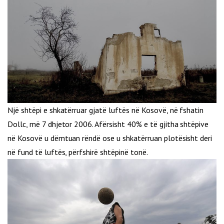
Një shtëpi e shkatërruar gjatë luftës në Kosovë, në fshatin
Dollc, më 7 dhjetor 2006. Afërsisht 40% e të gjitha shtëpive
në Kosovë u dëmtuan rëndë ose u shkatërruan plotësisht deri
në fund të luftës, përfshirë shtëpinë tonë.