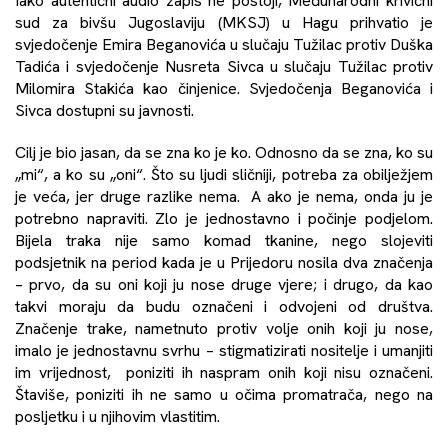
Iako autentični audio zapis ne postoji, Međunarodni krivični
sud za bivšu Jugoslaviju (MKSJ) u Hagu prihvatio je
svjedočenje Emira Beganovića u slučaju Tužilac protiv Duška
Tadića i svjedočenje Nusreta Sivca u slučaju Tužilac protiv
Milomira Stakića kao činjenice. Svjedočenja
Beganovića
i
Sivca
dostupni su javnosti.
Cilj je bio jasan, da se zna ko je ko. Odnosno da se zna, ko su
„mi“, a ko su „oni“. Što su ljudi sličniji, potreba za obilježjem
je veća, jer druge razlike nema. A ako je nema, onda ju je
potrebno napraviti. Zlo je jednostavno i počinje podjelom.
Bijela traka nije samo komad tkanine, nego slojeviti
podsjetnik na period kada je u Prijedoru nosila dva značenja
– prvo, da su oni koji ju nose druge vjere; i drugo, da kao
takvi moraju da budu označeni i odvojeni od društva.
Značenje trake, nametnuto protiv volje onih koji ju nose,
imalo je jednostavnu svrhu – stigmatizirati nositelje i umanjiti
im vrijednost, poniziti ih naspram onih koji nisu označeni.
Štaviše, poniziti ih ne samo u očima promatrača, nego na
posljetku i u njihovim vlastitim.