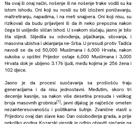
Na ovaj ili onaj način, nošenje ili ne nošenje trake vodili su ka
istom ishodu. Oni koji su nosili su bili izloženi ponižavanju,
maltretiranju, napadima, i na meti snajpera. Oni koji nisu, su
rizikovali da budu prijavljeni ili da ih neko prepozna nakon
čega bi uslijedio sličan ishod. U svakom slučaju, jasno je bilo
šta slijedi. Slijedila su odvođenja, pljačkanja, silovanja, i
masovna ubistva i uklanjanja ne-Srba. U presudi protiv
Tadića
navodi se da od 50,000 Muslimana i 6,000 Hrvata, nakon
sukoba u opštini Prijedor ostaje 6,000 Muslimana i 3,000
Hrvata dok je ubijeno 3.176 ljudi, među kojima je 256 žena i
102 djece.
Jasno je da procesi suočavanja sa prošlošću traju
generacijama i da nisu jednostavni. Međutim, skoro tri
decenije kasnije, sa nakon više desetina presuda i velikog
[1]
broja masovnih grobnica
, javni dijalog je najčešće ometen
nezainteresovanošću i politikama šutnje. Zvanične vlasti u
Prijedoru ovaj dan slave kao Dan oslobođenja grada, a prije
nekoliko godina Kozarski vjesnik je odbio objaviti sjećanje na
stradalu djecu. Ove godine se to promijenilo i imena 102