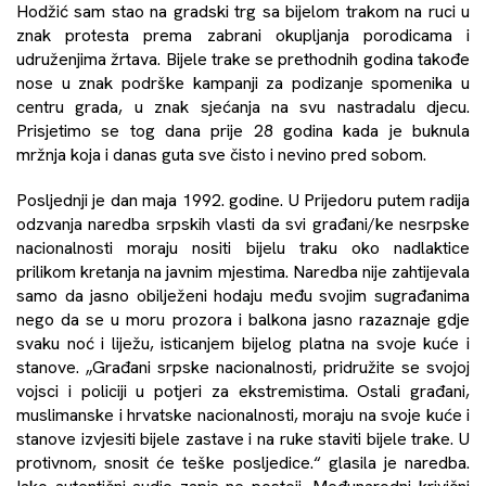
Hodžić sam stao na gradski trg sa bijelom trakom na ruci u
znak protesta prema zabrani okupljanja porodicama i
udruženjima žrtava. Bijele trake se prethodnih godina takođe
nose u znak podrške kampanji za podizanje spomenika u
centru grada, u znak sjećanja na svu nastradalu djecu.
Prisjetimo se tog dana prije 28 godina kada je buknula
mržnja koja i danas guta sve čisto i nevino pred sobom.
Posljednji je dan maja 1992. godine. U Prijedoru putem radija
odzvanja naredba srpskih vlasti da svi građani/ke nesrpske
nacionalnosti moraju nositi bijelu traku oko nadlaktice
prilikom kretanja na javnim mjestima. Naredba nije zahtijevala
samo da jasno obilježeni hodaju među svojim sugrađanima
nego da se u moru prozora i balkona jasno razaznaje gdje
svaku noć i liježu, isticanjem bijelog platna na svoje kuće i
stanove. „Građani srpske nacionalnosti, pridružite se svojoj
vojsci i policiji u potjeri za ekstremistima. Ostali građani,
muslimanske i hrvatske nacionalnosti, moraju na svoje kuće i
stanove izvjesiti bijele zastave i na ruke staviti bijele trake. U
protivnom, snosit će teške posljedice.“ glasila je naredba.