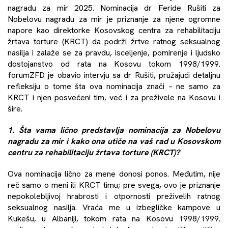
nagradu za mir 2025. Nominacija dr Feride Rušiti za
Nobelovu nagradu za mir je priznanje za njene ogromne
napore kao direktorke Kosovskog centra za rehabilitaciju
žrtava torture (KRCT) da podrži žrtve ratnog seksualnog
nasilja i zalaže se za pravdu, isceljenje, pomirenje i ljudsko
dostojanstvo od rata na Kosovu tokom 1998/1999.
forumZFD je obavio intervju sa dr Rušiti, pružajući detaljnu
refleksiju o tome šta ova nominacija znači – ne samo za
KRCT i njen posvećeni tim, već i za preživele na Kosovu i
šire.
1. Šta vama lično predstavlja nominacija za Nobelovu
nagradu za mir i kako ona utiče na vaš rad u Kosovskom
centru za rehabilitaciju žrtava torture (KRCT)?
Ova nominacija lično za mene donosi ponos. Međutim, nije
reč samo o meni ili KRCT timu; pre svega, ovo je priznanje
nepokolebljivoj hrabrosti i otpornosti preživelih ratnog
seksualnog nasilja. Vraća me u izbegličke kampove u
Kukešu, u Albaniji, tokom rata na Kosovu 1998/1999.