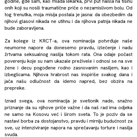
godine, gde sam, kao mlada lekarka, prvi put naišla na tišinu
onih koji su nosili traumatične priče o nezamislivom bolu. Od
tog trenutka, moja misija postala je jasna: da obezbedim da
njihovi glasovi nikada ne utihnu i da njihova patnja nikada ne
bude zaboravljena.
Za kolege iz KRCT-a, ova nominacija potvrđuje naše
neumorne napore da donesemo pravdu, izlečenje i nadu
žrtvama seksualnog nasilja tokom rata. Ona odaje počast
poverenju koje su nam ukazale preživele i odnosi se na sve
žene i decu pogođene rodno zasnovanim nasiljem, kao i
izbeglicama. Njihova hrabrost nas inspiriše svakog dana i
jača našu odlučnost da idemo napred, bez obzira na
prepreke.
Iznad svega, ova nominacija je svetionik nade, snažno
priznanje da su njihove priče važne i da naš rad ima odjeka
ne samo na Kosovu već i širom sveta. To je poziv da se
nastavi borba za dostojanstvo, pravdu i mirniju budućnost za
sve, uz intenziviranje napora na sprečavanju torture i nasilja
svuda.