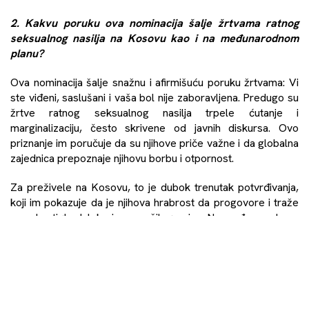
2. Kakvu poruku ova nominacija šalje žrtvama ratnog
seksualnog nasilja na Kosovu kao i na međunarodnom
planu?
Ova nominacija šalje snažnu i afirmišuću poruku žrtvama: Vi
ste viđeni, saslušani i vaša bol nije zaboravljena. Predugo su
žrtve ratnog seksualnog nasilja trpele ćutanje i
marginalizaciju, često skrivene od javnih diskursa. Ovo
priznanje im poručuje da su njihove priče važne i da globalna
zajednica prepoznaje njihovu borbu i otpornost.
Za preživele na Kosovu, to je dubok trenutak potvrđivanja,
koji im pokazuje da je njihova hrabrost da progovore i traže
pravdu stigla daleko izvan naših granica. Na međunarodnom
planu, služi kao simbol solidarnosti za preživele svuda,
podsećajući ih da nisu sami na svom izazovnom putu. To
šalje jasan signal da, iako je pravda spora, borba za
odgovornost i izlečenje je u toku i podržana na globalnom
nivou. Ova nominacija ohrabruje preživele da nastave da
dele svoje glasove, znajući da mogu da inspirišu promenu i