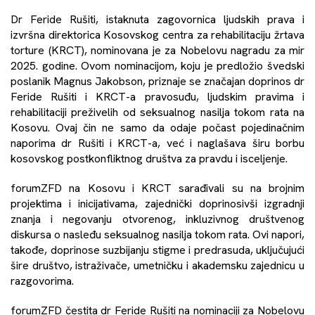
Dr Feride Rušiti, istaknuta zagovornica ljudskih prava i
izvršna direktorica Kosovskog centra za rehabilitaciju žrtava
torture (KRCT), nominovana je za Nobelovu nagradu za mir
2025. godine. Ovom nominacijom, koju je predložio švedski
poslanik Magnus Jakobson, priznaje se značajan doprinos dr
Feride Rušiti i KRCT-a pravosuđu, ljudskim pravima i
rehabilitaciji preživelih od seksualnog nasilja tokom rata na
Kosovu. Ovaj čin ne samo da odaje počast pojedinačnim
naporima dr Rušiti i KRCT-a, već i naglašava širu borbu
kosovskog postkonfliktnog društva za pravdu i isceljenje.
forumZFD na Kosovu i KRCT sarađivali su na brojnim
projektima i inicijativama, zajednički doprinosivši izgradnji
znanja i negovanju otvorenog, inkluzivnog društvenog
diskursa o nasleđu seksualnog nasilja tokom rata. Ovi napori,
takođe, doprinose suzbijanju stigme i predrasuda, uključujući
šire društvo, istraživače, umetničku i akademsku zajednicu u
razgovorima.
forumZFD čestita dr Feride Rušiti na nominaciji za Nobelovu