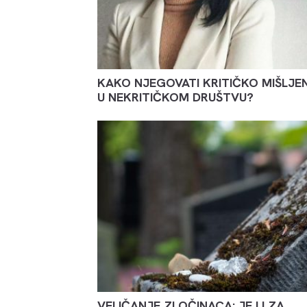
KAKO NJEGOVATI KRITIČKO MIŠLJE
U NEKRITIČKOM DRUŠTVU?
VELIČANJE ZLOČINACA: JE LI ZA