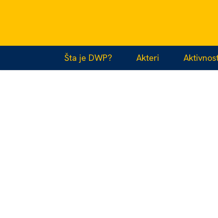
JELENA JEVĐENIĆ
Šta je DWP?
Akteri
Aktivnost