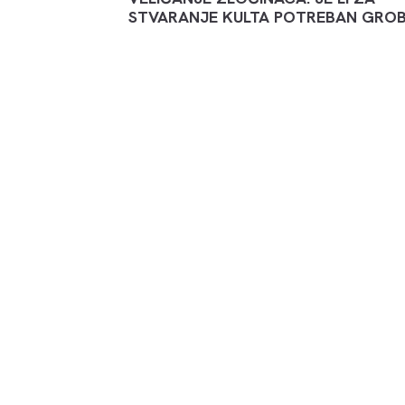
STVARANJE KULTA POTREBAN GRO
PREŠEVO BEZ LICENCIRANE SOCIJA
USLUGE: KADA SISTEM ZAKAŽE,
PORODICE OSTAJU SAME