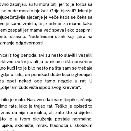
no zapinjali, ali tu mora biti, jer to je torba sa
o se bude moralo bježati. Gdje bježati? Meni je
ajupečatljivije sjećanje je veče kada se čeka sa
avo je samo žmirila, to je odmor za mame kako
smijem zaspati jer mama već spava i ako zaspim i
to strašno. Nedefinisani strah koji tjera na
uzimanje odgovornosti.
a iz tog perioda, svi su nešto slavili i veselili
ktivnu euforiju, ali ja tu nisam ništa posebno
no kući i to je bilo nešto na šta sam se trebala
egdje u ratu, da ponekad dođe kući izgledajući
onda opet nekad ode tamo negdje u rat. U
otjeram čudovišta ispod svog kreveta“.
t bilo je malo. Naravno da imam lijepih sjećanja
imo rata, iako je trajao rat. Teško je opisati to
znaš da nije normalno, ali zato što si dijete i
što je u tvom okruženju postaje normalno.
ja ujaka, sklonište, mrak, hladnoća u školskim