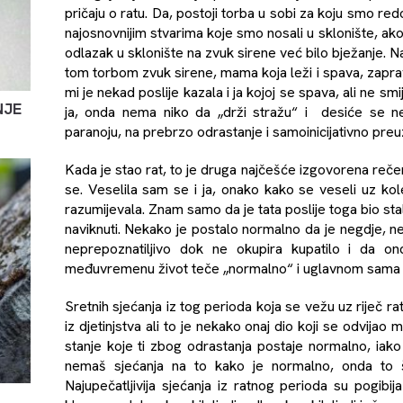
pričaju o ratu. Da, postoji torba u sobi za koju smo redov
najosnovnijim stvarima koje smo nosali u sklonište, ak
odlazak u sklonište na zvuk sirene već bilo bježanje. N
tom torbom zvuk sirene, mama koja leži i spava, zapr
mi je nekad poslije kazala i ja kojoj se spava, ali ne 
NJE
ja, onda nema niko da „drži stražu“ i desiće se neš
paranoju, na prebrzo odrastanje i samoinicijativno pre
Kada je stao rat, to je druga najčešće izgovorena rečenic
se. Veselila sam se i ja, onako kako se veseli uz kole
razumijevala. Znam samo da je tata poslije toga bio stal
naviknuti. Nekako je postalo normalno da je negdje, n
neprepoznatiljivo dok ne okupira kupatilo i da 
međuvremenu život teče „normalno“ i uglavnom sama „
Sretnih sjećanja iz tog perioda koja se vežu uz riječ ra
iz djetinjstva ali to je nekako onaj dio koji se odvijao m
stanje koje ti zbog odrastanja postaje normalno, iako 
nemaš sjećanja na to kako je normalno, onda to 
Najupečatljivija sjećanja iz ratnog perioda su pogibi