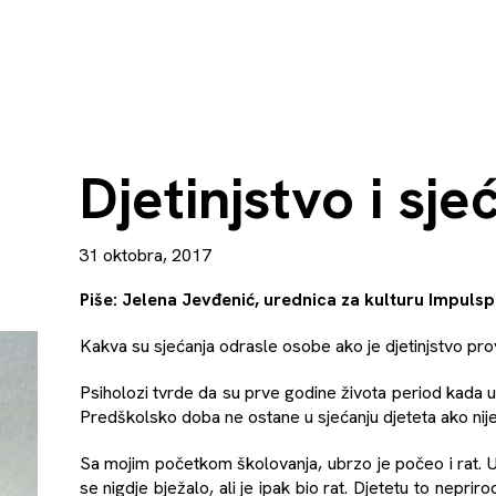
Djetinjstvo i sje
31 oktobra, 2017
Piše: Jelena Jevđenić, urednica za kulturu Impulsp
Kakva su sjećanja odrasle osobe ako je djetinjstvo pro
Psiholozi tvrde da su prve godine života period kada u
Predškolsko doba ne ostane u sjećanju djeteta ako nije
Sa mojim početkom školovanja, ubrzo je počeo i rat. U B
se nigdje bježalo, ali je ipak bio rat. Djetetu to nepriro