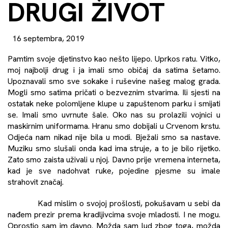
DRUGI ŽIVOT
16 septembra, 2019
Pamtim svoje djetinstvo kao nešto lijepo. Uprkos ratu. Vitko,
moj najbolji drug i ja imali smo običaj da satima šetamo.
Upoznavali smo sve sokake i ruševine našeg malog grada.
Mogli smo satima pričati o bezveznim stvarima. Ili sjesti na
ostatak neke polomljene klupe u zapuštenom parku i smijati
se. Imali smo uvrnute šale. Oko nas su prolazili vojnici u
maskirnim uniformama. Hranu smo dobijali u Crvenom krstu.
Odjeća nam nikad nije bila u modi. Bježali smo sa nastave.
Muziku smo slušali onda kad ima struje, a to je bilo rijetko.
Zato smo zaista uživali u njoj. Davno prije vremena interneta,
kad je sve nadohvat ruke, pojedine pjesme su imale
strahovit značaj.
Kad mislim o svojoj prošlosti, pokušavam u sebi da
nađem prezir prema kradljivcima svoje mladosti. I ne mogu.
Oprostio sam im davno. Možda sam lud zbog toga, možda