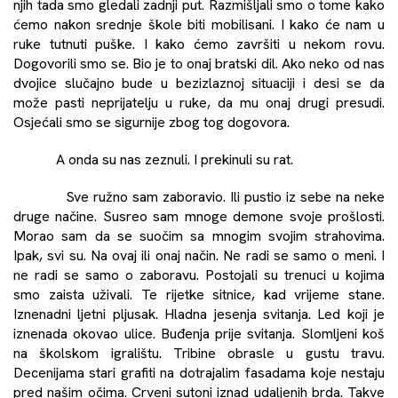
njih tada smo gledali zadnji put. Razmišljali smo o tome kako
ćemo nakon srednje škole biti mobilisani. I kako će nam u
ruke tutnuti puške. I kako ćemo završiti u nekom rovu.
Dogovorili smo se. Bio je to onaj bratski dil. Ako neko od nas
dvojice slučajno bude u bezizlaznoj situaciji i desi se da
može pasti neprijatelju u ruke, da mu onaj drugi presudi.
Osjećali smo se sigurnije zbog tog dogovora.
A onda su nas zeznuli. I prekinuli su rat.
Sve ružno sam zaboravio. Ili pustio iz sebe na neke
druge načine. Susreo sam mnoge demone svoje prošlosti.
Morao sam da se suočim sa mnogim svojim strahovima.
Ipak, svi su. Na ovaj ili onaj način. Ne radi se samo o meni. I
ne radi se samo o zaboravu. Postojali su trenuci u kojima
smo zaista uživali. Te rijetke sitnice, kad vrijeme stane.
Iznenadni ljetni pljusak. Hladna jesenja svitanja. Led koji je
iznenada okovao ulice. Buđenja prije svitanja. Slomljeni koš
na školskom igralištu. Tribine obrasle u gustu travu.
Decenijama stari grafiti na dotrajalim fasadama koje nestaju
pred našim očima. Crveni sutoni iznad udaljenih brda. Takve