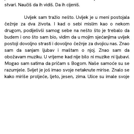
stvari. Naučiš da ih vidiš. Da ih cijeniš.
Uvijek sam tražio nešto. Uvijek je u meni postojala
čežnje za dva života. I kad o sebi mislim kao o nekom
drugom, podijelivši samog sebe na nešto što je trebalo da
budem i ono što sam bio, vidim da u mojim sjećanjima uvijek
postoji dovoljno strasti i dovoljno čežnje za dvojicu nas. Znao
sam da sanjam ljubav i maštam o njoj. Znao sam da
obožavam muziku. U vrijeme kad nije bilo ni muzike ni ljubavi.
Mogao sam satima da pričam s Bogom. Naše samoće su se
razumjele. Svijet je još imao svoje netaknute mirise. Znalo se
kako miriše proljeće, ljeto, jesen, zima. Ulice su imale svoje
boje. Prisvojili smo ih. Doživjeli smo ih kao svoje. Onda su
došli neki drugi klinci koji nisu razumjeli koliko je taj asfalt,
poderan tenkovskim gusjenicama, zapravo čaroban. Zato
što je taj drugi život bio jedna pružena šansa. Šansa za
ljubav, sreću, strast, slobodu. Nikad ne znaš. Darovan je.
Došao je niotkud.
Grad o kome pričam odavno nije taj grad. Mi više ne