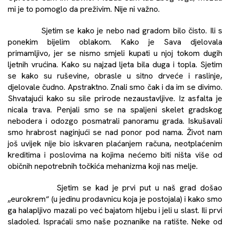
mi je to pomoglo da preživim. Nije ni važno.
Sjetim se kako je nebo nad gradom bilo čisto. Ili s
ponekim bijelim oblakom. Kako je Sava djelovala
primamljivo, jer se nismo smjeli kupati u njoj tokom dugih
ljetnih vrućina. Kako su najzad ljeta bila duga i topla. Sjetim
se kako su ruševine, obrasle u sitno drveće i raslinje,
djelovale čudno. Apstraktno. Znali smo čak i da im se divimo.
Shvatajući kako su sile prirode nezaustavljive. Iz asfalta je
nicala trava. Penjali smo se na spaljeni skelet gradskog
nebodera i odozgo posmatrali panoramu grada. Iskušavali
smo hrabrost naginjući se nad ponor pod nama. Život nam
još uvijek nije bio iskvaren plaćanjem računa, neotplaćenim
kreditima i poslovima na kojima nećemo biti ništa više od
običnih nepotrebnih točkića mehanizma koji nas melje.
Sjetim se kad je prvi put u naš grad došao
„eurokrem“ (u jedinu prodavnicu koja je postojala) i kako smo
ga halapljivo mazali po već bajatom hljebu i jeli u slast. Ili prvi
sladoled. Ispraćali smo naše poznanike na ratište. Neke od