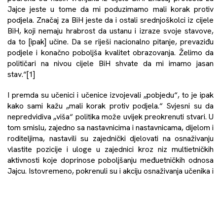
Jajce jeste u tome da mi poduzimamo mali korak protiv
podjela. Značaj za BiH jeste da i ostali srednjoškolci iz cijele
BiH, koji nemaju hrabrost da ustanu i izraze svoje stavove,
da to [ipak] učine. Da se riješi nacionalno pitanje, prevaziđu
podjele i konačno poboljša kvalitet obrazovanja. Želimo da
političari na nivou cijele BiH shvate da mi imamo jasan
stav.“
[1]
I premda su učenici i učenice izvojevali „pobjedu“, to je ipak
kako sami kažu „mali korak protiv podjela.“ Svjesni su da
nepredvidiva „viša“ politika može uvijek preokrenuti stvari. U
tom smislu, zajedno sa nastavnicima i nastavnicama, dijelom i
roditeljima, nastavili su zajednički djelovati na osnaživanju
vlastite pozicije i uloge u zajednici kroz niz multietničkih
aktivnosti koje doprinose poboljšanju međuetničkih odnosa
Jajcu. Istovremeno, pokrenuli su i akciju osnaživanja učenika i
učenica etnički podijeljenih osnovnih škola, i to kroz rad na
razbijanju stereotipa i predrasuda o drugim etničkim
grupama i kreiranju međuetničkih prijateljstava. Tako će ih
osposobiti za multietničko okruženje u multietničkim