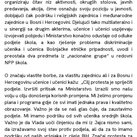
organiziraju čitav niz aktivnosti, okruglih stolova, javnih
predavanja, akcija, čime osnažuju svoju poziciju u javnosti,
dobijajući čak podršku i religijskih zajednica i međunarodne
zajednice u Bosni i Hercegovini. Djelujući tako multilateralno i
u sinergiji sa drugim akterima, učenice i učenici uspijevaju
izvojevati pobjedu i Ministarstvo konačno odustaje od odluke
podjele škola, a kao rješenje problema diskriminacije
učenika i učenica Bošnjačke etničke pripadnosti, uvodi i
preostala dva predmeta iz „nacionalne grupe“ u redovni
NPP škola.
O značaju vlastite borbe, za vlastitu zajednicu ali i za Bosnu i
Hercegovinu učenice i učenici kažu: „Cilj protesta je spriječiti
podjele. Izvršiti pritisak na Ministarstvo. Izrazili smo našu
volju u cilju donošenja korisnih promjena. Mi želimo promjenu
plana i programa gdje će svi imati jednaka prava i kvalitetno
obrazovanje. Važno je da se naš glas čuje, da zaustavimo
podjele. Mi imamo podršku od svih učenika srednjih škola.
Važno je da Vlada uoči činjenicu da mi iz Jajca nismo sami,
da izražavamo svoj stav protiv podjela, ali da za to imamo
podršku od naših vršnjaka iz cijele BiH. Značaj protesta za