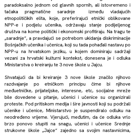
paradoksalno jednom od glavnih spornih, ali istovremeno i
tačaka pragmatične saradnje između vladajućih
etnopolitičikih elita, koje, preferirajući etnički oblikovane
NPP-e i podjelu učenika, održavaju stanje podijeljenog
društva na kome politički i ekonomski profitiraju. Na tragu te
„saradnje“, a pravdajući se potrebom ukidanja diskriminacije
Bošnjačkih učenika i učenica, koji su tada pohađali nastavu po
NPP-u na hrvatskom jeziku, u kojem dominiraju sadržaji
vezani za hrvatski kulturni kontekst, donesena je i odluka
Ministarstva o kreiranju te 3 nove škole u Jajcu.
Shvatajući da bi kreiranje 3 nove škole značilo njihovo
razdvajanje po etničkom principu čime bi njihove
međuetničke, prijateljske, interesne, etc, socijalne mreže
bile dovedene u pitanje, učenici i učenice su organizirali
proteste. Pod pritiskom medija i šire javnosti koji su podržali
učenike i učenice, Ministarstvo je suspendiralo odluku na
neodređeno vrijeme. Vjerujući, međutim, da će odluka vrlo
brzo ponovo stupiti na snagu, učenici i učenice Srednje
strukovne škole „Jajce“ zajedno sa svojim nastavnicima,