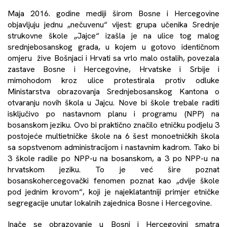
Maja 2016. godine mediji širom Bosne i Hercegovine
objavljuju jednu „nečuvenu“ vijest: grupa učenika Srednje
strukovne škole „Jajce“ izašla je na ulice tog malog
srednjebosanskog grada, u kojem u gotovo identičnom
omjeru žive Bošnjaci i Hrvati sa vrlo malo ostalih, povezala
zastave Bosne i Hercegovine, Hrvatske i Srbije i
mimohodom kroz ulice protestirala protiv odluke
Ministarstva obrazovanja Srednjebosanskog Kantona o
otvaranju novih škola u Jajcu. Nove bi škole trebale raditi
isključivo po nastavnom planu i programu (NPP) na
bosanskom jeziku. Ovo bi praktično značilo etničku podjelu 3
postojeće multietničke škole na 6 šest monoetničkih škola
sa sopstvenom administracijom i nastavnim kadrom. Tako bi
3 škole radile po NPP-u na bosanskom, a 3 po NPP-u na
hrvatskom jeziku. To je već šire poznat
bosanskohercegovački fenomen poznat kao „dvije škole
pod jednim krovom“, koji je najeklatantniji primjer etničke
segregacije unutar lokalnih zajednica Bosne i Hercegovine.
Inače se obrazovanje u Bosni i Hercegovini smatra