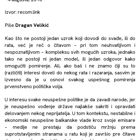
Izvor:
recom.link
Piše
Dragan Velikić
Kao što ne postoji jedan uzrok koji dovodi do svađe, ili do
rata, već je reč o čitavom – pri tom neuhvatljivom i
nespoznatljivom – kompleksu svih mogućih uzroka, jednako
tako ne postoji ni jedan model, ili jedan odgovor kako
omogućiti pomirenje. Ali, ako baš i ne znamo čiji su to
(različiti) interesi doveli do nekog rata i razaranja, sasvim je
izvesno da je u osnovi svakog uspešnog pomirenja
prvenstveno politička volja.
U interesu svake neuspešne politike je da zavadi narode, jer
je neuspešno vođenje države najlakše sakriti i opravdati
delovanjem nekog neprijatelja. U tom kontekstu, nestabilne i
ekonomski neuspešne balkanske vlade kroz svoje emisare
– medije ne prestaju da podstiču mržnju prema
suprotstavljenim stranama u ratu koji je završio pre čitave