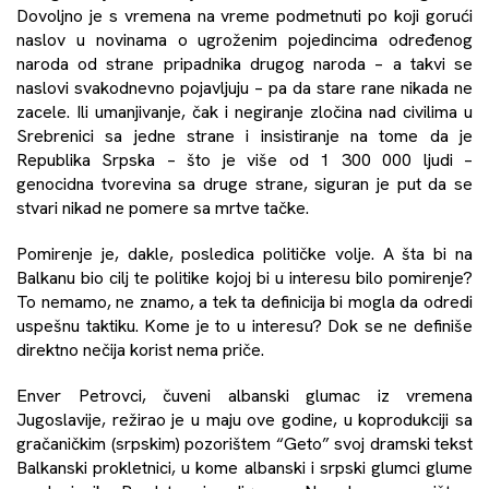
Dovoljno je s vremena na vreme podmetnuti po koji gorući
naslov u novinama o ugroženim pojedincima određenog
naroda od strane pripadnika drugog naroda – a takvi se
naslovi svakodnevno pojavljuju – pa da stare rane nikada ne
zacele. Ili umanjivanje, čak i negiranje zločina nad civilima u
Srebrenici sa jedne strane i insistiranje na tome da je
Republika Srpska – što je više od 1 300 000 ljudi –
genocidna tvorevina sa druge strane, siguran je put da se
stvari nikad ne pomere sa mrtve tačke.
Pomirenje je, dakle, posledica političke volje. A šta bi na
Balkanu bio cilj te politike kojoj bi u interesu bilo pomirenje?
To nemamo, ne znamo, a tek ta definicija bi mogla da odredi
uspešnu taktiku. Kome je to u interesu? Dok se ne definiše
direktno nečija korist nema priče.
Enver Petrovci, čuveni albanski glumac iz vremena
Jugoslavije, režirao je u maju ove godine, u koprodukciji sa
gračaničkim (srpskim) pozorištem “Geto” svoj dramski tekst
Balkanski prokletnici, u kome albanski i srpski glumci glume