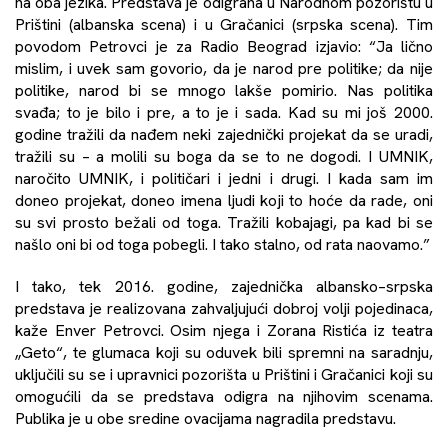
na oba jezika. Predstava je odigrana u Narodnom pozorištu u
Prištini (albanska scena) i u Gračanici (srpska scena). Tim
povodom Petrovci je za Radio Beograd izjavio: “Ja lično
mislim, i uvek sam govorio, da je narod pre politike; da nije
politike, narod bi se mnogo lakše pomirio. Nas politika
svađa; to je bilo i pre, a to je i sada. Kad su mi još 2000.
godine tražili da nađem neki zajednički projekat da se uradi,
tražili su – a molili su boga da se to ne dogodi. I UMNIK,
naročito UMNIK, i političari i jedni i drugi. I kada sam im
doneo projekat, doneo imena ljudi koji to hoće da rade, oni
su svi prosto bežali od toga. Tražili kobajagi, pa kad bi se
našlo oni bi od toga pobegli. I tako stalno, od rata naovamo.”
I tako, tek 2016. godine, zajednička albansko–srpska
predstava je realizovana zahvaljujući dobroj volji pojedinaca,
kaže Enver Petrovci. Osim njega i Zorana Ristića iz teatra
„Geto“, te glumaca koji su oduvek bili spremni na saradnju,
uključili su se i upravnici pozorišta u Prištini i Gračanici koji su
omogućili da se predstava odigra na njihovim scenama.
Publika je u obe sredine ovacijama nagradila predstavu.