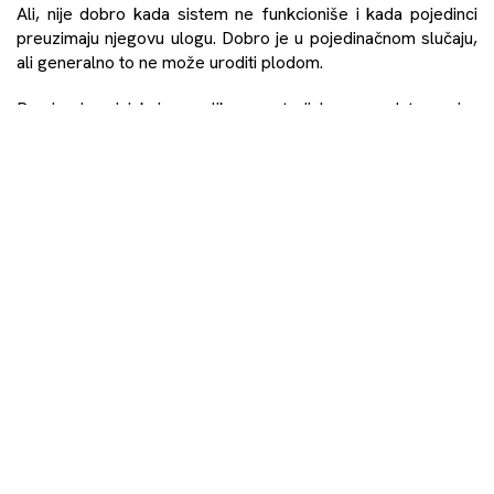
Ali, nije dobro kada sistem ne funkcioniše i kada pojedinci
preuzimaju njegovu ulogu. Dobro je u pojedinačnom slučaju,
ali generalno to ne može uroditi plodom.
Pomirenje iziskuje velika materijalna sredstva, jer
podrazumeva obuku aktivista, mnogo aktivista koji bi kroz
različite oblasti radili na tom procesu. Pomirenje se mora
provući kroz školovanje, kroz zajedničke programe koji će
se bar složiti da se oko nekih stvari nikada neće složiti, ali da
to nije razlog da se nastavi frustrirajući i po društva
destruktivni život u mržnji i neprijateljstvu; pomirenje kroz
predškolske ustanove , dakle, vrtiće sa ozbiljno osmišljenim
programima, mešovite škole, radionice na fakultetima; a pre
svega transparentno ekonomsko povezivanje i udruživanje.
Međutim, znamo da su balkanske ekonomije legla sive zone,
raznih kriminogenih struktura, prljavog novca, te da je
strategija svih politika u regionu prikazati građanima privatni
interes političara i tajkuna kao da je opšti.
Pomirenje mora biti medijski projekt sproveden kroz