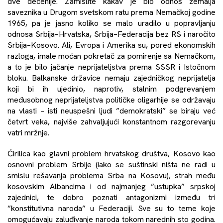
dve decenije. Zamislite kakav je bio odnos zemalja
saveznika u Drugom svetskom ratu prema Nemačkoj godine
1965, pa je jasno koliko se malo uradilo u popravljanju
odnosa Srbija–Hrvatska, Srbija–Federacija bez RS i naročito
Srbija–Kosovo. Ali, Evropa i Amerika su, pored ekonomskih
razloga, imale moćan pokretač za pomirenje sa Nemačkom,
a to je bilo jačanje neprijateljstva prema SSSR i Istočnom
bloku. Balkanske državice nemaju zajedničkog neprijatelja
koji bi ih ujedinio, naprotiv, stalnim podgrevanjem
međusobnog neprijateljstva političke oligarhije se održavaju
na vlasti – isti neuspešni ljudi ”demokratski” se biraju već
četvrt veka, najviše zahvaljujući konstantnom razgorevanju
vatri mržnje.
Ćirilica kao glavni problem hrvatskog društva, Kosovo kao
osnovni problem Srbije (iako se suštinski ništa ne radi u
smislu rešavanja problema Srba na Kosovu), strah među
kosovskim Albancima i od najmanjeg ”ustupka” srpskoj
zajednici, te dobro poznati antagonizmi između tri
”konstitutivna naroda” u Federaciji. Sve su to teme koje
omogućavaju zaluđivanje naroda tokom narednih sto godina.