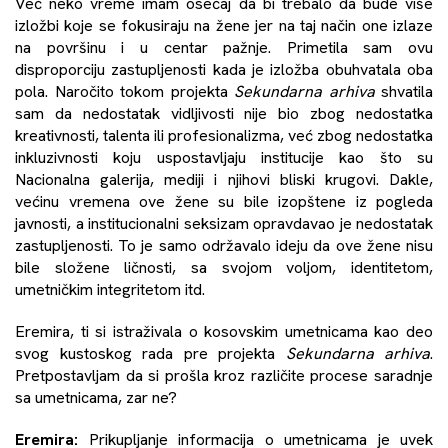
Već neko vreme imam osećaj da bi trebalo da bude više
izložbi koje se fokusiraju na žene jer na taj način one izlaze
na površinu i u centar pažnje. Primetila sam ovu
disproporciju zastupljenosti kada je izložba obuhvatala oba
pola. Naročito tokom projekta
Sekundarna arhiva
shvatila
sam da nedostatak vidljivosti nije bio zbog nedostatka
kreativnosti, talenta ili profesionalizma, već zbog nedostatka
inkluzivnosti koju uspostavljaju institucije kao što su
Nacionalna galerija, mediji i njihovi bliski krugovi. Dakle,
većinu vremena ove žene su bile izopštene iz pogleda
javnosti, a institucionalni seksizam opravdavao je nedostatak
zastupljenosti. To je samo održavalo ideju da ove žene nisu
bile složene ličnosti, sa svojom voljom, identitetom,
umetničkim integritetom itd.
Eremira, ti si istraživala o kosovskim umetnicama kao deo
svog kustoskog rada pre projekta
Sekundarna arhiva
.
Pretpostavljam da si prošla kroz različite procese saradnje
sa umetnicama, zar ne?
Eremira:
Prikupljanje informacija o umetnicama je uvek