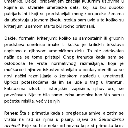
umetnike. Dakle, pridavanjem značaja kulturnim uslovima u
kojima su stvarale umetnička dela, koji su bili duboko
patrijarhalni i koji su predstavljali mnoge prepreke ženama
da učestvuju u javnom životu, stekla sam uvid u to koliko su
kriterijumi u samom startu bili rodno pristrasni.
Dakle, formalni kriterijumi: koliko su samostalnih ili grupnih
predstava umetnice imale ili koliko je kritičkih tekstova
napisano o njihovom umetničkom delu. To nije adekvatan
način da se tome pristupi. Onog trenutka kada sam se
oslobodila te vrste normativnog razmišljanja, koje je
muškarce i njihovo iskustvo stavljalo u centar, otvorili su se
novi načini razmišljanja o ženskom nasleđu u umetnosti.
Uprkos poteškoćama da im se uđe u trag u literaturi,
katalozima izložbi i istorijskim zapisima, njihov broj se
povećavao. Nije to bila samo jedna umetnica kao što sam u
početku mislila, već više njih.
Renea:
Šta si primetila kada si pregledala arhive, a zatim se
vratila na rad sa njima u pisanju izjava za
Sekundarnu
arhivu
? Koje su bile neke od novina koje si primetila kroz