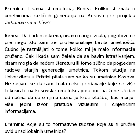
Eremira:
I sama si umetnica, Renea. Koliko si znala o
umetnicama različitih generacija na Kosovu pre projekta
Sekundarna arhiva
?
Renea:
Da budem iskrena, nisam mnogo znala, pogotovo ne
pre nego što sam se profesionalnije bavila umetnošću.
Čudno je razmišljati o tome koliko mi je malo informacija
pruženo. Čak i kada sam želela da se bavim istraživanjem,
nisam mogla da nađem literaturu ili tome slično da pogledam
radove starijih generacija umetnica. Tokom studija na
Univerzitetu u Prištini pitala sam se ko su umetnice Kosova.
Ne sećam se da sam imala neko predavanje koje se više
fokusiralo na kosovske umetnike, posebno na žene. Jedan
od načina da se o njima sazna je kroz izložbe, kao manje-
više jedini izvor pristupa vizuelnim i činjeničnim
informacijama.
Eremira:
Koje su to formativne izložbe koje su ti pružile
uvid u rad lokalnih umetnica?