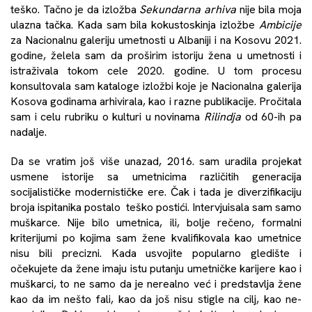
teško. Tačno je da izložba
Sekundarna arhiva
nije bila moja
ulazna tačka. Kada sam bila kokustoskinja izložbe
Ambicije
za Nacionalnu galeriju umetnosti u Albaniji i na Kosovu 2021.
godine, želela sam da proširim istoriju žena u umetnosti i
istraživala tokom cele 2020. godine. U tom procesu
konsultovala sam kataloge izložbi koje je Nacionalna galerija
Kosova godinama arhivirala, kao i razne publikacije. Pročitala
sam i celu rubriku o kulturi u novinama
Rilindja
od 60-ih pa
nadalje.
Da se vratim još više unazad, 2016. sam uradila projekat
usmene istorije sa umetnicima različitih generacija
socijalističke modernističke ere. Čak i tada je diverzifikaciju
broja ispitanika postalo teško postići. Intervjuisala sam samo
muškarce. Nije bilo umetnica, ili, bolje rečeno, formalni
kriterijumi po kojima sam žene kvalifikovala kao umetnice
nisu bili precizni. Kada usvojite popularno gledište i
očekujete da žene imaju istu putanju umetničke karijere kao i
muškarci, to ne samo da je nerealno već i predstavlja žene
kao da im nešto fali, kao da još nisu stigle na cilj, kao ne-