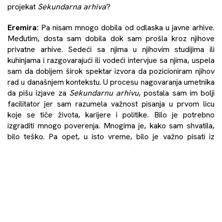
projekat
Sekundarna
arhiva
?
Eremira:
Pa nisam mnogo dobila od odlaska u javne arhive.
Međutim, dosta sam dobila dok sam prošla kroz njihove
privatne arhive. Sedeći sa njima u njihovim studijima ili
kuhinjama i razgovarajući ili vodeći intervjue sa njima, uspela
sam da dobijem širok spektar izvora da pozicioniram njihov
rad u današnjem kontekstu. U procesu nagovaranja umetnika
da pišu izjave za
Sekundarnu
arhivu
, postala sam im bolji
facilitator jer sam razumela važnost pisanja u prvom licu
koje se tiče života, karijere i politike. Bilo je potrebno
izgraditi mnogo poverenja. Mnogima je, kako sam shvatila,
bilo teško. Pa opet, u isto vreme, bilo je važno pisati iz
pozicije narativa u prvom licu i započeti rečenicu sa „ja“.
Kad bolje razmislim o novinama koje je proces uveo,
Sekundarna
arhiva
me je malo izvukla iz problema
prošlosti (mada ne u potpunosti, jer neka pitanja i dalje
postoje). To mi je omogućilo pristup mnogim velikim
umetnicama koje žive i rade na Kosovu i u dijaspori.