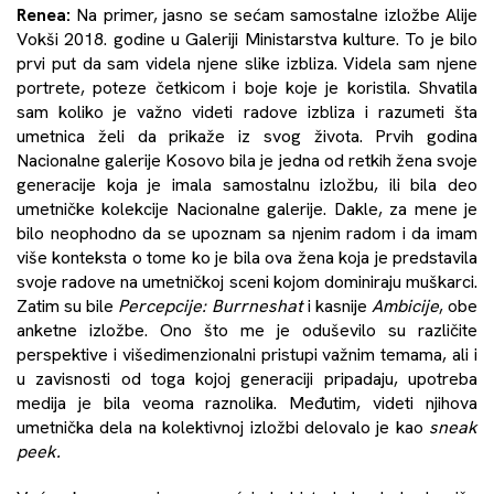
Renea:
Na primer, jasno se sećam samostalne izložbe Alije
Vokši 2018. godine u Galeriji Ministarstva kulture. To je bilo
prvi put da sam videla njene slike izbliza. Videla sam njene
portrete, poteze četkicom i boje koje je koristila. Shvatila
sam koliko je važno videti radove izbliza i razumeti šta
umetnica želi da prikaže iz svog života. Prvih godina
Nacionalne galerije Kosovo bila je jedna od retkih žena svoje
generacije koja je imala samostalnu izložbu, ili bila deo
umetničke kolekcije Nacionalne galerije. Dakle, za mene je
bilo neophodno da se upoznam sa njenim radom i da imam
više konteksta o tome ko je bila ova žena koja je predstavila
svoje radove na umetničkoj sceni kojom dominiraju muškarci.
Zatim su bile
Percepcije: Burrneshat
i kasnije
Ambicije
, obe
anketne izložbe. Ono što me je oduševilo su različite
perspektive i višedimenzionalni pristupi važnim temama, ali i
u zavisnosti od toga kojoj generaciji pripadaju, upotreba
medija je bila veoma raznolika. Međutim, videti njihova
umetnička dela na kolektivnoj izložbi delovalo je kao
sneak
peek.