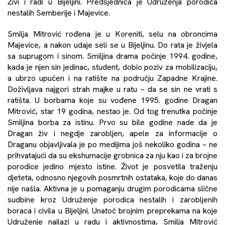
Živi i radi u Bijeljini. Predsjednica je Udruženja porodica
nestalih Semberije i Majevice.
Smilja Mitrović rođena je u Koreniti, selu na obroncima
Majevice, a nakon udaje seli se u Bijeljinu. Do rata je živjela
sa suprugom i sinom. Smiljina drama počinje 1994. godine,
kada je njen sin jedinac, student, dobio poziv za mobilizaciju,
a ubrzo upućen i na ratište na području Zapadne Krajine.
Doživljava najgori strah majke u ratu – da se sin ne vrati s
ratišta. U borbama koje su vođene 1995. godine Dragan
Mitrović, star 19 godina, nestao je. Od tog trenutka počinje
Smiljina borba za istinu. Prvo su bile godine nade da je
Dragan živ i negdje zarobljen, apele za informacije o
Draganu objavljivala je po medijima još nekoliko godina – ne
prihvatajući da su ekshumacije grobnica za nju kao i za brojne
porodice jedino mjesto istine. Život je posvetila traženju
djeteta, odnosno njegovih posmrtnih ostataka, koje do danas
nije našla. Aktivna je u pomaganju drugim porodicama slične
sudbine kroz Udruženje porodica nestalih i zarobljenih
boraca i civila u Bijeljini. Unatoč brojnim preprekama na koje
Udruženje nailazi u radu i aktivnostima, Smilja Mitrović