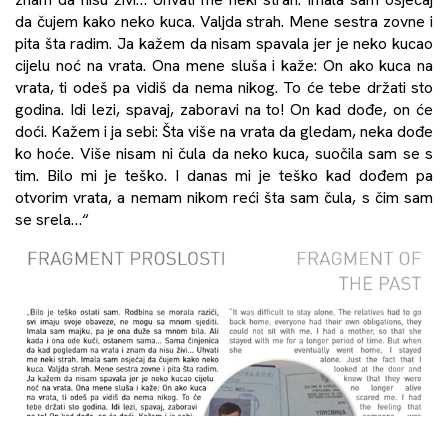
da čujem kako neko kuca. Valjda strah. Mene sestra zovne i
pita šta radim. Ja kažem da nisam spavala jer je neko kucao
cijelu noć na vrata. Ona mene sluša i kaže: On ako kuca na
vrata, ti odeš pa vidiš da nema nikog. To će tebe držati sto
godina. Idi lezi, spavaj, zaboravi na to! On kad dođe, on će
doći. Kažem i ja sebi: Šta više na vrata da gledam, neka dođe
ko hoće. Više nisam ni čula da neko kuca, suočila sam se s
tim. Bilo mi je teško. I danas mi je teško kad dođem pa
otvorim vrata, a nemam nikom reći šta sam čula, s čim sam
se srela…“