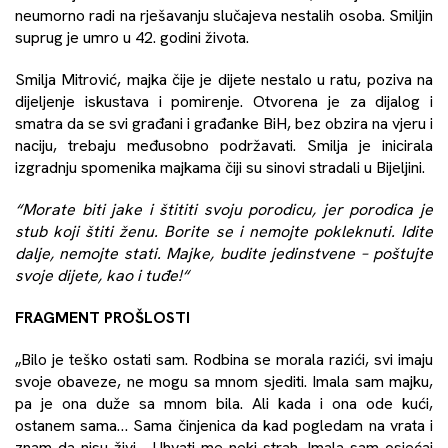
neumorno radi na rješavanju slučajeva nestalih osoba. Smiljin
suprug je umro u 42. godini života.
Smilja Mitrović, majka čije je dijete nestalo u ratu, poziva na
dijeljenje iskustava i pomirenje. Otvorena je za dijalog i
smatra da se svi građani i građanke BiH, bez obzira na vjeru i
naciju, trebaju međusobno podržavati. Smilja je inicirala
izgradnju spomenika majkama čiji su sinovi stradali u Bijeljini.
“Morate biti jake i štititi svoju porodicu, jer porodica je
stub koji štiti ženu. Borite se i nemojte pokleknuti. Idite
dalje, nemojte stati. Majke, budite jedinstvene – poštujte
svoje dijete, kao i tuđe!“
FRAGMENT PROŠLOSTI
„Bilo je teško ostati sam. Rodbina se morala razići, svi imaju
svoje obaveze, ne mogu sa mnom sjediti. Imala sam majku,
pa je ona duže sa mnom bila. Ali kada i ona ode kući,
ostanem sama… Sama činjenica da kad pogledam na vrata i
znam da nisu živi… Uhvati me neki strah. Imala sam osjećaj