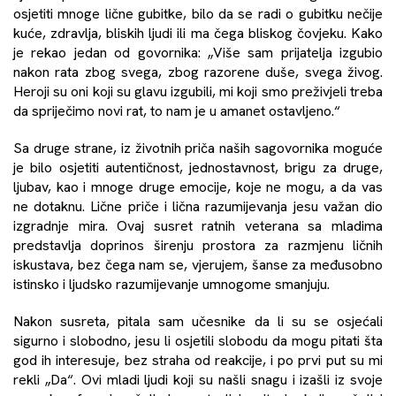
osjetiti mnoge lične gubitke, bilo da se radi o gubitku nečije
kuće, zdravlja, bliskih ljudi ili ma čega bliskog čovjeku. Kako
je rekao jedan od govornika: „Više sam prijatelja izgubio
nakon rata zbog svega, zbog razorene duše, svega živog.
Heroji su oni koji su glavu izgubili, mi koji smo preživjeli treba
da spriječimo novi rat, to nam je u amanet ostavljeno.“
Sa druge strane, iz životnih priča naših sagovornika moguće
je bilo osjetiti autentičnost, jednostavnost, brigu za druge,
ljubav, kao i mnoge druge emocije, koje ne mogu, a da vas
ne dotaknu. Lične priče i lična razumijevanja jesu važan dio
izgradnje mira. Ovaj susret ratnih veterana sa mladima
predstavlja doprinos širenju prostora za razmjenu ličnih
iskustava, bez čega nam se, vjerujem, šanse za međusobno
istinsko i ljudsko razumijevanje umnogome smanjuju.
Nakon susreta, pitala sam učesnike da li su se osjećali
sigurno i slobodno, jesu li osjetili slobodu da mogu pitati šta
god ih interesuje, bez straha od reakcije, i po prvi put su mi
rekli „Da“. Ovi mladi ljudi koji su našli snagu i izašli iz svoje