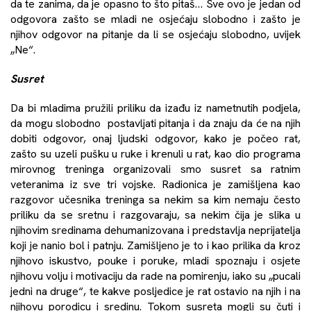
da te zanima, da je opasno to što pitaš… Sve ovo je jedan od
odgovora zašto se mladi ne osjećaju slobodno i zašto je
njihov odgovor na pitanje da li se osjećaju slobodno, uvijek
„Ne“.
Susret
Da bi mladima pružili priliku da izađu iz nametnutih podjela,
da mogu slobodno postavljati pitanja i da znaju da će na njih
dobiti odgovor, onaj ljudski odgovor, kako je počeo rat,
zašto su uzeli pušku u ruke i krenuli u rat, kao dio programa
mirovnog treninga organizovali smo susret sa ratnim
veteranima iz sve tri vojske. Radionica je zamišljena kao
razgovor učesnika treninga sa nekim sa kim nemaju često
priliku da se sretnu i razgovaraju, sa nekim čija je slika u
njihovim sredinama dehumanizovana i predstavlja neprijatelja
koji je nanio bol i patnju. Zamišljeno je to i kao prilika da kroz
njihovo iskustvo, pouke i poruke, mladi spoznaju i osjete
njihovu volju i motivaciju da rade na pomirenju, iako su „pucali
jedni na druge“, te kakve posljedice je rat ostavio na njih i na
njihovu porodicu i sredinu. Tokom susreta mogli su čuti i