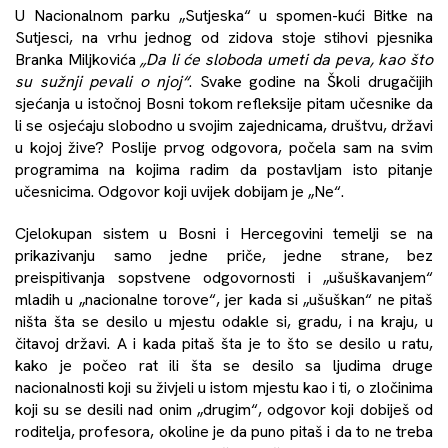
U Nacionalnom parku „Sutjeska“ u spomen-kući Bitke na
Sutjesci, na vrhu jednog od zidova stoje stihovi pjesnika
Branka Miljkovića
„Da li će sloboda umeti da peva, kao što
su sužnji pevali o njoj“
. Svake godine na Školi drugačijih
sjećanja u istočnoj Bosni tokom refleksije pitam učesnike da
li se osjećaju slobodno u svojim zajednicama, društvu, državi
u kojoj žive? Poslije prvog odgovora, počela sam na svim
programima na kojima radim da postavljam isto pitanje
učesnicima. Odgovor koji uvijek dobijam je „Ne“.
Cjelokupan sistem u Bosni i Hercegovini temelji se na
prikazivanju samo jedne priče, jedne strane, bez
preispitivanja sopstvene odgovornosti i „ušuškavanjem“
mladih u „nacionalne torove“, jer kada si „ušuškan“ ne pitaš
ništa šta se desilo u mjestu odakle si, gradu, i na kraju, u
čitavoj državi. A i kada pitaš šta je to što se desilo u ratu,
kako je počeo rat ili šta se desilo sa ljudima druge
nacionalnosti koji su živjeli u istom mjestu kao i ti, o zločinima
koji su se desili nad onim „drugim“, odgovor koji dobiješ od
roditelja, profesora, okoline je da puno pitaš i da to ne treba