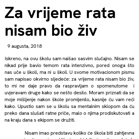
Za vrijeme rata
nisam bio živ
9 augusta, 2018
Iskreno, na ovu školu sam naišao sasvim slučajno. Nisam se
nikad prije bavio temom rata intenzivno, pored onoga što
nas uče u školi, ma ni u školi. U svome motivacionom pismu
sam napisao okvirno sljedeće: za vrijeme rata nisam bio živ,
to mi ne daje pravo da raspravljam o spomenutome i
uvjeravam druge kako se nešto desilo. Moram priznati da se
moje mišljenje nakon škole promijenilo, kasnije ću vam reći
kako. Upustio sam se u školu sa mentalnim sklopom da ću
preko dana slušati ratne priče, malo o njima prodiskutovati a
na kraju dana s ekipom se družiti.
Nisam imao predstavu koliko će škola biti zahtjevna