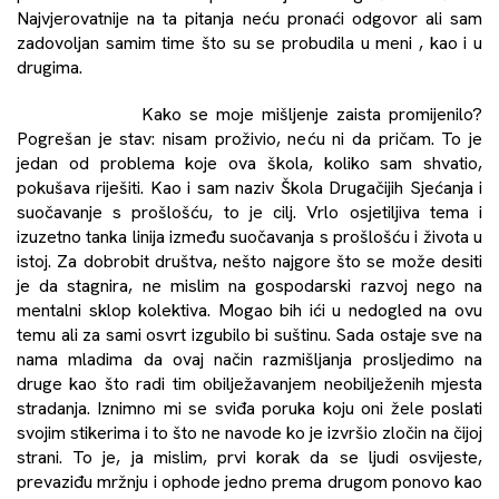
Najvjerovatnije na ta pitanja neću pronaći odgovor ali sam
zadovoljan samim time što su se probudila u meni , kao i u
drugima.
Kako se moje mišljenje zaista promijenilo?
Pogrešan je stav: nisam proživio, neću ni da pričam. To je
jedan od problema koje ova škola, koliko sam shvatio,
pokušava riješiti. Kao i sam naziv Škola Drugačijih Sjećanja i
suočavanje s prošlošću, to je cilj. Vrlo osjetiljiva tema i
izuzetno tanka linija između suočavanja s prošlošću i života u
istoj. Za dobrobit društva, nešto najgore što se može desiti
je da stagnira, ne mislim na gospodarski razvoj nego na
mentalni sklop kolektiva. Mogao bih ići u nedogled na ovu
temu ali za sami osvrt izgubilo bi suštinu. Sada ostaje sve na
nama mladima da ovaj način razmišljanja prosljedimo na
druge kao što radi tim obilježavanjem neobilježenih mjesta
stradanja. Iznimno mi se sviđa poruka koju oni žele poslati
svojim stikerima i to što ne navode ko je izvršio zločin na čijoj
strani. To je, ja mislim, prvi korak da se ljudi osvijeste,
prevaziđu mržnju i ophode jedno prema drugom ponovo kao