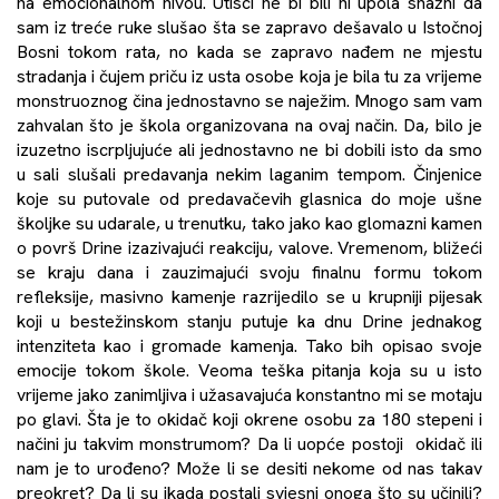
na emocionalnom nivou. Utisci ne bi bili ni upola snažni da
sam iz treće ruke slušao šta se zapravo dešavalo u Istočnoj
Bosni tokom rata, no kada se zapravo nađem ne mjestu
stradanja i čujem priču iz usta osobe koja je bila tu za vrijeme
monstruoznog čina jednostavno se naježim. Mnogo sam vam
zahvalan što je škola organizovana na ovaj način. Da, bilo je
izuzetno iscrpljujuće ali jednostavno ne bi dobili isto da smo
u sali slušali predavanja nekim laganim tempom. Činjenice
koje su putovale od predavačevih glasnica do moje ušne
školjke su udarale, u trenutku, tako jako kao glomazni kamen
o površ Drine izazivajući reakciju, valove. Vremenom, bližeći
se kraju dana i zauzimajući svoju finalnu formu tokom
refleksije, masivno kamenje razrijedilo se u krupniji pijesak
koji u bestežinskom stanju putuje ka dnu Drine jednakog
intenziteta kao i gromade kamenja. Tako bih opisao svoje
emocije tokom škole. Veoma teška pitanja koja su u isto
vrijeme jako zanimljiva i užasavajuća konstantno mi se motaju
po glavi. Šta je to okidač koji okrene osobu za 180 stepeni i
načini ju takvim monstrumom? Da li uopće postoji okidač ili
nam je to urođeno? Može li se desiti nekome od nas takav
preokret? Da li su ikada postali svjesni onoga što su učinili?