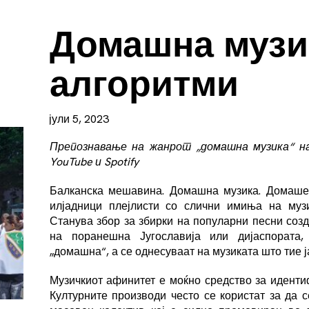
Домашна музи
алгоритми
јули 5, 2023
Препознавање на жанрот „домашна музика“ н
YouTube и Spotify
Балканска мешавина. Домашна музика. Домаше
илјадници плејлисти со слични имиња на музич
Станува збор за збирки на популарни песни соз
на поранешна Југославија или дијаспората,
„домашна“, а се однесуваат на музиката што тие ј
Музичкиот афинитет е моќно средство за иденти
Културните производи често се користат за да с