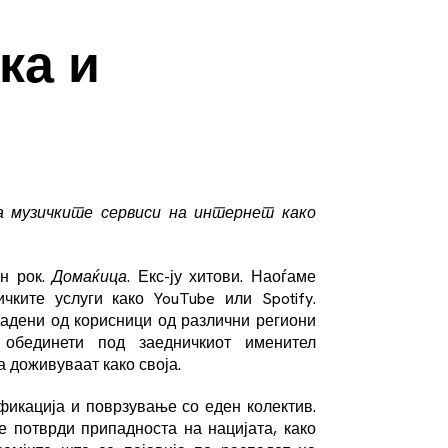
ка и
а музичките сервиси на интернет како
н рок.
Домаќица
. Екс-ју хитови. Наоѓаме
ките услуги како YouTube или Spotify.
дадени од корисници од различни региони
 обединети под заедничкиот именител
а доживуваат како своја.
фикација и поврзување со еден колектив.
е потврди припадноста на нацијата, како