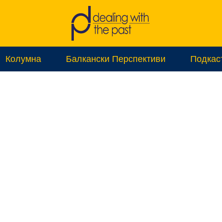
Колумна
Балкански Перспективи
Подкас