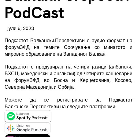
PodCast
јули 6, 2023
Подкастот Балкански.Перспективи е аудио формат на
форумЗФД на темите Соочување со минатото и
мировно образование на Западниот Балкан.
Подкастот е продуциран на четири јазици (албански,
БХСЦ, македонски и англиски) од четирите канцеларии
на форумЗФД во Босна и Херцеговина, Косово,
Северна Македонија и Србија.
Можете да се регистрирате за Подкастот
Балкански.Перспективи на следните платформи: