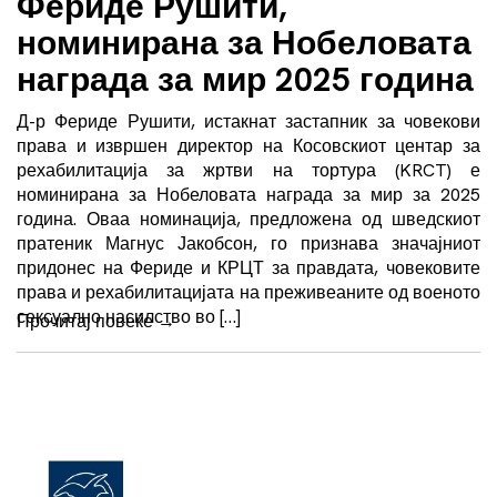
Фериде Рушити,
номинирана за Нобеловата
награда за мир 2025 година
Д-р Фериде Рушити, истакнат застапник за човекови
права и извршен директор на Косовскиот центар за
рехабилитација за жртви на тортура (KRCT) е
номинирана за Нобеловата награда за мир за 2025
година. Оваа номинација, предложена од шведскиот
пратеник Магнус Јакобсон, го признава значајниот
придонес на Фериде и КРЦТ за правдата, човековите
права и рехабилитацијата на преживеаните од военото
сексуално насилство во […]
Прочитај повеќе
→