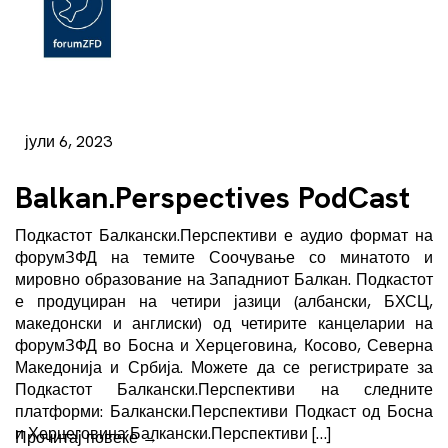
јули 6, 2023
Balkan.Perspectives PodCast
Подкастот Балкански.Перспективи е аудио формат на
форумЗФД на темите Соочување со минатото и
мировно образование на Западниот Балкан. Подкастот
е продуциран на четири јазици (албански, БХСЦ,
македонски и англиски) од четирите канцеларии на
форумЗФД во Босна и Херцеговина, Косово, Северна
Македонија и Србија. Можете да се регистрирате за
Подкастот Балкански.Перспективи на следните
платформи: Балкански.Перспективи Подкаст од Босна
и Херцеговина Балкански.Перспективи […]
Прочитај повеќе
→