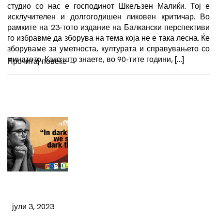
студио со нас е господинот Шкељзен Малиќи. Тој е
исклучителен и долгогодишен ликовен критичар. Во
рамките на 23-тото издание на Балкански перспективи
го избравме да зборува на тема која не е така лесна. Ќе
зборуваме за уметноста, културата и справувањето со
минатото. Како што знаете, во 90-тите години, […]
Прочитај повеќе
→
јули 3, 2023