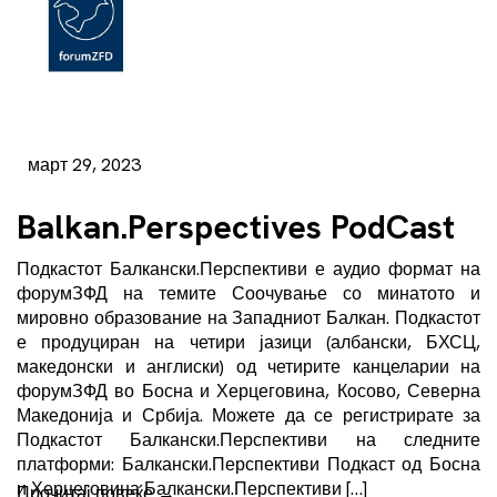
март 29, 2023
Balkan.Perspectives PodCast
Подкастот Балкански.Перспективи е аудио формат на
форумЗФД на темите Соочување со минатото и
мировно образование на Западниот Балкан. Подкастот
е продуциран на четири јазици (албански, БХСЦ,
македонски и англиски) од четирите канцеларии на
форумЗФД во Босна и Херцеговина, Косово, Северна
Македонија и Србија. Можете да се регистрирате за
Подкастот Балкански.Перспективи на следните
платформи: Балкански.Перспективи Подкаст од Босна
и Херцеговина Балкански.Перспективи […]
Прочитај повеќе
→