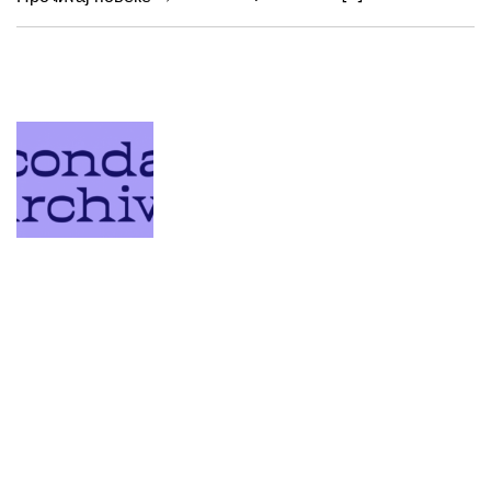
март 29, 2023
Секундарна архива
Разговор меѓу кураторите на „Секундарна архива“ на
Косово, Еремира Красниќи и Ренеа Беголи Еремира: И
самата си уметница Ренеа. Колку знаевте за жените