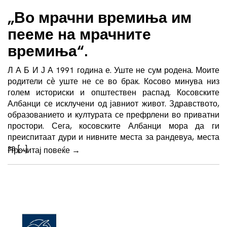
„Во мрачни времиња им
пееме на мрачните
времиња“.
Л А Б И Ј А 1991 година е. Уште не сум родена. Моите
родители сѐ уште не се во брак. Косово минува низ
голем историски и општествен распад. Косовските
Албанци се исклучени од јавниот живот. Здравството,
образованието и културата се префрлени во приватни
простори. Сега, косовските Албанци мора да ги
преиспитаат дури и нивните места за рандевуа, места
за […]
Прочитај повеќе
→