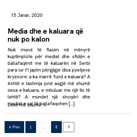
15 Janar, 2020
Media dhe e kaluara që
nuk po kalon
Nuk mund të flasim në mënyrë
kuptimplote për mediat dhe sfidën e
ballafaqimit me të kaluarën në Serbi
para se t’i japim përgjigje disa pyetjeve
kryesore: a ka marrë fund e kaluara? A
është e tashmja jonë asgjë më shumë
sesa e kaluara, e mbuluar me një tis të
lehtë? A mundet një shoqëri dhe
mediat e saj të ballafaqohen […]
Lexo më shumë
→
Prev
1
…
8
9