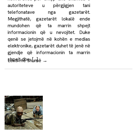
autoriteteve u përgjigjen tani
telefonatave nga gazetarët.
Megjithatë, gazetarët lokalë ende
mundohen që ta marrin shpejt
informacionin që u nevojitet. Duke
qenë se jetojmë në kohën e medias
elektronike, gazetarët duhet të jenë në
gjendje që informacionin ta marrin
shpejt dhe, […]
Lexo më shumë
→