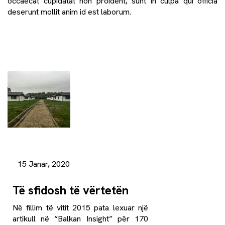
occaecat cupidatat non proident, sunt in culpa qui officia
deserunt mollit anim id est laborum.
15 Janar, 2020
Të sfidosh të vërtetën
Në fillim të vitit 2015 pata lexuar një
artikull në “Balkan Insight” për 170