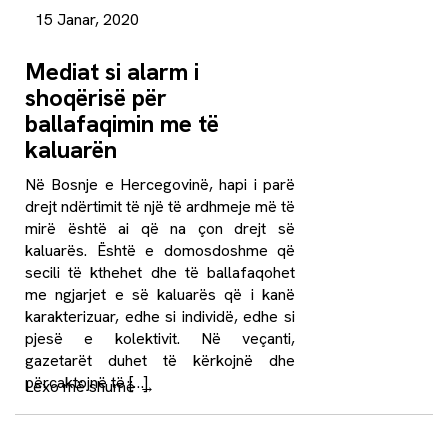
15 Janar, 2020
Mediat si alarm i
shoqërisë për
ballafaqimin me të
kaluarën
Në Bosnje e Hercegovinë, hapi i parë
drejt ndërtimit të një të ardhmeje më të
mirë është ai që na çon drejt së
kaluarës. Është e domosdoshme që
secili të kthehet dhe të ballafaqohet
me ngjarjet e së kaluarës që i kanë
karakterizuar, edhe si individë, edhe si
pjesë e kolektivit. Në veçanti,
gazetarët duhet të kërkojnë dhe
përcaktojnë të […]
Lexo më shumë
→