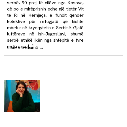
serbë, 90 prej të cilëve nga Kosova,
që po e mirëprisnin edhe një tjetër Vit
të Ri në Kërnjaça, e fundit qendër
kolektive për refugjatë që kishte
mbetur në kryeqytetin e Serbisë. Gjatë
luftërave në ish-Jugosllavi, shumë
serbë etnikë ikën nga shtëpitë e tyre
në Kroaci, […]
Lexo më shumë
→