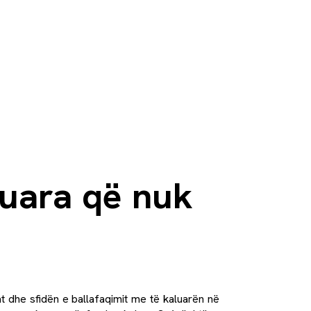
luara që nuk
 dhe sfidën e ballafaqimit me të kaluarën në