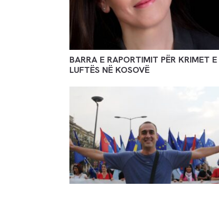
BARRA E RAPORTIMIT PËR KRIMET E
LUFTËS NË KOSOVË
RASTI I SERBISË: GAZETARIA E