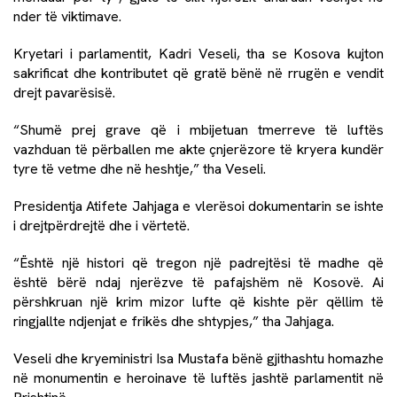
nder të viktimave.
Kryetari i parlamentit, Kadri Veseli, tha se Kosova kujton
sakrificat dhe kontributet që gratë bënë në rrugën e vendit
drejt pavarësisë.
“Shumë prej grave që i mbijetuan tmerreve të luftës
vazhduan të përballen me akte çnjerëzore të kryera kundër
tyre të vetme dhe në heshtje,” tha Veseli.
Presidentja Atifete Jahjaga e vlerësoi dokumentarin se ishte
i drejtpërdrejtë dhe i vërtetë.
“Është një histori që tregon një padrejtësi të madhe që
është bërë ndaj njerëzve të pafajshëm në Kosovë. Ai
përshkruan një krim mizor lufte që kishte për qëllim të
ringjallte ndjenjat e frikës dhe shtypjes,” tha Jahjaga.
Veseli dhe kryeministri Isa Mustafa bënë gjithashtu homazhe
në monumentin e heroinave të luftës jashtë parlamentit në