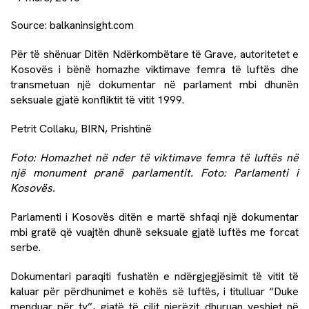
Source:
balkaninsight.com
Për të shënuar Ditën Ndërkombëtare të Grave, autoritetet e
Kosovës i bënë homazhe viktimave femra të luftës dhe
transmetuan një dokumentar në parlament mbi dhunën
seksuale gjatë konfliktit të vitit 1999.
Petrit Collaku, BIRN, Prishtinë
Foto: Homazhet në nder të viktimave femra të luftës në
një monument pranë parlamentit. Foto: Parlamenti i
Kosovës.
Parlamenti i Kosovës ditën e martë shfaqi një dokumentar
mbi gratë që vuajtën dhunë seksuale gjatë luftës me forcat
serbe.
Dokumentari paraqiti fushatën e ndërgjegjësimit të vitit të
kaluar për përdhunimet e kohës së luftës, i titulluar “Duke
menduar për ty”, gjatë të cilit njerëzit dhuruan veshjet në