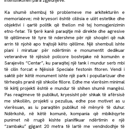
intensifikohen para zgjedhjeve.
Ka shumë shembuj të problemeve me arkitekturën e
memorialeve; më kryesori është cilësia e ulët estetike dhe
objektivi i qartë politik që thellon më tej homogjenizimin
etno-fetar. Të tjerë kanë paraqitje më direkte dhe agresive
të qëllimeve të tyre të ndershme për një shoqëri që nuk
arrin të njohë apo trajtojë këto qëllime. Një shembull ishte
plani i miratuar për ndërtimin e monumentit dedikuar
veteranëve të njësisë policore boshnjake në komunën e
Sarajevës “Centar”, ku paraqitej një tank i mundur serb mbi
të cilin forcat e Njësisë Speciale festonin fitoren. Vendi i
saktë për këtë monument ishte një park i popullarizuar dhe
tërheqës pranë një shkolle fillore. Edhe me vlerësim minimal
të këtij projekti është e mundur të shihen shumë mangësi.
Pas reagimeve të publikut, kryesisht për shkak të afërsisë
me shkollën, projekti u pezullua, edhe pse motivet as u
vlerësuan, as iu paraqitën publikut në mënyrë të duhur.
Ndërkohë, në këtë komunë, kompania që mbikëqyrte
punimet në rrugë kishte planifikuar ndërtimin e një
“zambaku” gjigant 20 metra të lartë me vendndodhje të