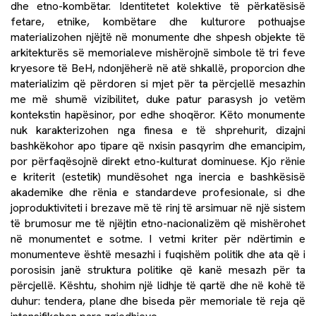
dhe etno-kombëtar. Identitetet kolektive të përkatësisë
fetare, etnike, kombëtare dhe kulturore pothuajse
materializohen njëjtë në monumente dhe shpesh objekte të
arkitekturës së memorialeve mishërojnë simbole të tri feve
kryesore të BeH, ndonjëherë në atë shkallë, proporcion dhe
materializim që përdoren si mjet për ta përcjellë mesazhin
me më shumë vizibilitet, duke patur parasysh jo vetëm
kontekstin hapësinor, por edhe shoqëror. Këto monumente
nuk karakterizohen nga finesa e të shprehurit, dizajni
bashkëkohor apo tipare që nxisin pasqyrim dhe emancipim,
por përfaqësojnë direkt etno-kulturat dominuese. Kjo rënie
e kriterit (estetik) mundësohet nga inercia e bashkësisë
akademike dhe rënia e standardeve profesionale, si dhe
joproduktiviteti i brezave më të rinj të arsimuar në një sistem
të brumosur me të njëjtin etno-nacionalizëm që mishërohet
në monumentet e sotme. I vetmi kriter për ndërtimin e
monumenteve është mesazhi i fuqishëm politik dhe ata që i
porosisin janë struktura politike që kanë mesazh për ta
përcjellë. Kështu, shohim një lidhje të qartë dhe në kohë të
duhur: tendera, plane dhe biseda për memoriale të reja që