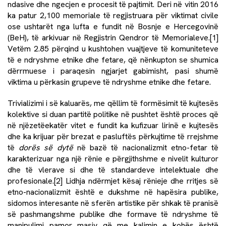
ndasive dhe ngecjen e procesit të pajtimit. Deri në vitin 2016
ka patur 2,100 memoriale të regjistruara për viktimat civile
ose ushtarët nga lufta e fundit në Bosnje e Hercegovinë
(BeH), të arkivuar në Regjistrin Qendror të Memorialeve.
[1]
Vetëm 2.85 përqind u kushtohen vuajtjeve të komuniteteve
të e ndryshme etnike dhe fetare, që nënkupton se shumica
dërrmuese i paraqesin ngjarjet gabimisht, pasi shumë
viktima u përkasin grupeve të ndryshme etnike dhe fetare.
Trivializimi i së kaluarës, me qëllim të formësimit të kujtesës
kolektive si duan partitë politike në pushtet është proces që
në njëzetëekatër vitet e fundit ka kufizuar lirinë e kujtesës
dhe ka krijuar për brezat e pasluftës përkujtime të rrejshme
të
dorës së dytë
në bazë të nacionalizmit etno-fetar të
karakterizuar nga një rënie e përgjithshme e nivelit kulturor
dhe të vlerave si dhe të standardeve intelektuale dhe
profesionale.
[2]
Lidhja ndërmjet kësaj rënieje dhe rritjes së
etno-nacionalizmit është e dukshme në hapësira publike,
sidomos interesante në sferën artistike për shkak të pranisë
së pashmangshme publike dhe formave të ndryshme të
manipulimi pamor masiv që me kalimin e kohës është