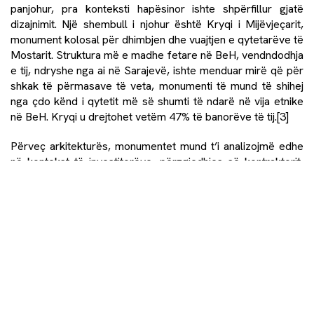
panjohur, pra konteksti hapësinor ishte shpërfillur gjatë
dizajnimit. Një shembull i njohur është Kryqi i Mijëvjeçarit,
monument kolosal për dhimbjen dhe vuajtjen e qytetarëve të
Mostarit. Struktura më e madhe fetare në BeH, vendndodhja
e tij, ndryshe nga ai në Sarajevë, ishte menduar mirë që për
shkak të përmasave të veta, monumenti të mund të shihej
nga çdo kënd i qytetit më së shumti të ndarë në vija etnike
në BeH. Kryqi u drejtohet vetëm 47% të banorëve të tij.
[3]
Përveç arkitekturës, monumentet mund t’i analizojmë edhe
në kontekst të investitorëve, përzgjedhjes së kontraktorit,
promovimit medial dhe pjesëve të tjera praktike të krijimit
dhe të kërkojmë për modele të veprimeve të nxitura nga
politika. Është shumë e dukshme në ekskluzivitetin e tyre: në
qendër të Bërçkos ka tre monumente që u kushtohen
grupeve të ndryshme etno-fetare, pra të “Tjerët” ose
ateistët nuk përkujtohen nga askush. Nevoja për
gjithëpërfshirje dhe monumente objektive as nuk kuptohet,
as nuk zbatohet. Edhe pse duket se shoqëria jonë duhet ta
ndërtojë kulturën e memorializimit nga e para, themelet e