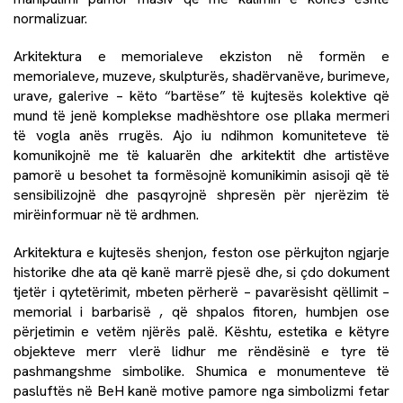
normalizuar.
Arkitektura e memorialeve ekziston në formën e
memorialeve, muzeve, skulpturës, shadërvanëve, burimeve,
urave, galerive – këto “bartëse” të kujtesës kolektive që
mund të jenë komplekse madhështore ose pllaka mermeri
të vogla anës rrugës. Ajo iu ndihmon komuniteteve të
komunikojnë me të kaluarën dhe arkitektit dhe artistëve
pamorë u besohet ta formësojnë komunikimin asisoji që të
sensibilizojnë dhe pasqyrojnë shpresën për njerëzim të
mirëinformuar në të ardhmen.
Arkitektura e kujtesës shenjon, feston ose përkujton ngjarje
historike dhe ata që kanë marrë pjesë dhe, si çdo dokument
tjetër i qytetërimit, mbeten përherë – pavarësisht qëllimit –
memorial i barbarisë , që shpalos fitoren, humbjen ose
përjetimin e vetëm njërës palë. Kështu, estetika e këtyre
objekteve merr vlerë lidhur me rëndësinë e tyre të
pashmangshme simbolike. Shumica e monumenteve të
pasluftës në BeH kanë motive pamore nga simbolizmi fetar