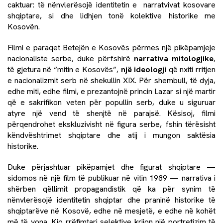
caktuar: të nënvlerësojë identitetin e narratvivat kosovare
shqiptare, si dhe lidhjen tonë kolektive historike me
Kosovën.
Filmi e paraqet Betejën e Kosovës përmes një pikëpamjeje
nacionaliste serbe, duke përfshirë
narrativa mitologjike
,
të gjetura në “mitin e Kosovës”,
një ideologji
që nxiti rritjen
e nacionalizmit serb në shekullin XIX. Për shembull, të dyja,
edhe miti, edhe filmi, e prezantojnë princin Lazar si një martir
që e sakrifikon veten për popullin serb, duke u siguruar
atyre një vend të shenjtë në parajsë. Kësisoj, filmi
përqendrohet ekskluzivisht në figura serbe, fshin tërësisht
këndvështrimet shqiptare dhe atij i mungon saktësia
historike.
Duke përjashtuar pikëpamjet dhe figurat shqiptare —
sidomos në një film të publikuar në vitin 1989 — narrativa i
shërben qëllimit propagandistik që ka për synim të
nënvlerësojë identitetin shqiptar dhe praninë historike të
shqiptarëve në Kosovë, edhe në mesjetë, e edhe në kohët
më të vona. Kjo rrëfimtari selektive krijon një portretizim të