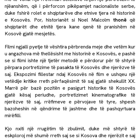
njëanshëm, që i përforcon pikëpamjet nacionaliste serbe,
duke fshirë rolet e shqiptarëve dhe etnive tjera në historinë
e Kosovës. Por, historianët si Noel Malcolm
thonë
që
shqiptarët dhe etnitë tjera kane qenë të pranishëm në
Kosovë gjatë mesjetës.
Filmi ngjalli pyetje të vështira përbrenda meje dhe vetëm kur
u angazhova më thellësisht me historinë e Kosovës, e pashë
se si filmi ishte një tjetër metodë e përdorur për të shtyrë
përpara portretizime të pasakta të Kosovës dhe njerëzve të
saj. Ekspozimi fillestar ndaj Kosovës në film e ushqeu një
vetëdije kritike rreth përfaqësimit të saj gjatë shekullit XX.
Marrë për bazë pozitën e pasigurt historike të Kosovës
gjatë kësaj periudhe, portretizimet kinematografike të
njerëzve të saj, rrëfimeve e përvojave të tyre, shpesh
bazoheshin në qëndrime të jashtme dhe të pashqyrtuara
mirëfilli.
Kjo nxiti një rrugëtim të zbulimit, duke më shtyrë të
eskploroj më shumë rreth saj se si Kosova dhe njerëzit e saj