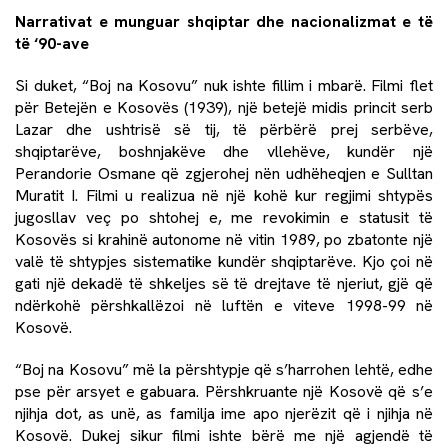
Narrativat e munguar shqiptar dhe nacionalizmat e të
të ‘90-ave
Si duket, “Boj na Kosovu” nuk ishte fillim i mbarë. Filmi flet
për Betejën e Kosovës (1939), një betejë midis princit serb
Lazar dhe ushtrisë së tij, të përbërë prej serbëve,
shqiptarëve, boshnjakëve dhe vllehëve, kundër një
Perandorie Osmane që zgjerohej nën udhëheqjen e Sulltan
Muratit I. Filmi u realizua në një kohë kur regjimi shtypës
jugosllav veç po shtohej e, me revokimin e statusit të
Kosovës si krahinë autonome në vitin 1989, po zbatonte një
valë të shtypjes sistematike kundër shqiptarëve. Kjo çoi në
gati një dekadë të shkeljes së të drejtave të njeriut, gjë që
ndërkohë përshkallëzoi në luftën e viteve 1998-99 në
Kosovë.
“Boj na Kosovu” më la përshtypje që s’harrohen lehtë, edhe
pse për arsyet e gabuara. Përshkruante një Kosovë që s’e
njihja dot, as unë, as familja ime apo njerëzit që i njihja në
Kosovë. Dukej sikur filmi ishte bërë me një agjendë të