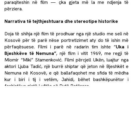
paraqiteshin në film — çka gjeta më la me ndjenja të
përziera.
Narrativa të tejthjeshtuara dhe stereotipe historike
Doja të shihja një film të prodhuar nga një studio me seli në
Kosovë për të parë nëse portretizimet aty do të ishin më
përfaqësuese. Filmi i parë në radarin tim ishte “
Uka i
Bjeshkëve të Nemuna
”
, një film i vitit 1969, me regji të
Miomir “Miki” Stamenković. Filmi përcjell Ukën, luajtur nga
aktori Ljuba Tadić, një burrë shiptar që jeton në Bjeshkët e
Nemuna në Kosovë, e që ballafaqohet me sfida të mëdha
kur i biri i tij i vetëm, Jahidi, bëhet bashkëpunëtor i
fashistëve gjatë Luftës së Dytë Botërore.
Uka e gjen veten në një gjakmarrje, aspekt qendror i Kanunit.
E kuptoj rëndësinë e këtij filmi, si film i metrazhit të gjatë që
paraqet kulturën shqiptare në Jugosllavi, por kam një varg
mospajtimesh me të. Portretizimi i shqiptarëve që jetojnë në
fshatra të largëta dhe përfshihen në zakone thellësisht
patriarkale, të brengosur vetëm për nderin e traditën, duket