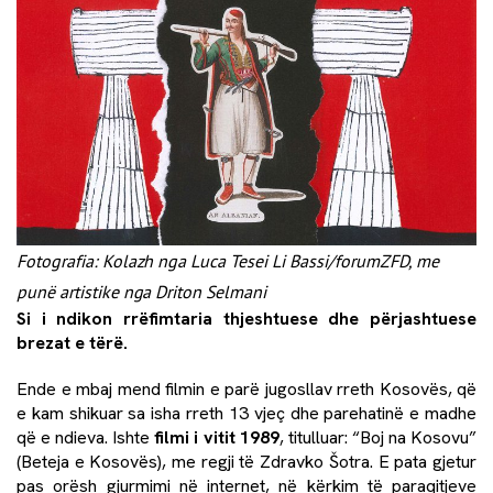
Fotografia: Kolazh nga Luca Tesei Li Bassi/forumZFD, me
punë artistike nga Driton Selmani
Si i ndikon rrëfimtaria thjeshtuese dhe përjashtuese
brezat e tërë.
Ende e mbaj mend filmin e parë jugosllav rreth Kosovës, që
e kam shikuar sa isha rreth 13 vjeç dhe parehatinë e madhe
që e ndieva. Ishte
filmi i vitit 1989
, titulluar: “Boj na Kosovu”
(Beteja e Kosovës), me regji të Zdravko Šotra. E pata gjetur
pas orësh gjurmimi në internet, në kërkim të paraqitjeve