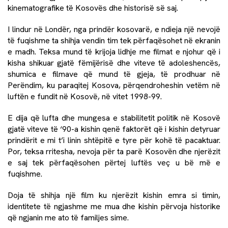
kinematografike të Kosovës dhe historisë së saj.
I lindur në Londër, nga prindër kosovarë, e ndieja një nevojë
të fuqishme ta shihja vendin tim tek përfaqësohet në ekranin
e madh. Teksa mund të krijoja lidhje me filmat e njohur që i
kisha shikuar gjatë fëmijërisë dhe viteve të adoleshencës,
shumica e filmave që mund të gjeja, të prodhuar në
Perëndim, ku paraqitej Kosova, përqendroheshin vetëm në
luftën e fundit në Kosovë, në vitet 1998-99.
E dija që lufta dhe mungesa e stabilitetit politik në Kosovë
gjatë viteve të ‘90-a kishin qenë faktorët që i kishin detyruar
prindërit e mi t’i linin shtëpitë e tyre për kohë të pacaktuar.
Por, teksa rritesha, nevoja për ta parë Kosovën dhe njerëzit
e saj tek përfaqësohen përtej luftës veç u bë më e
fuqishme.
Doja të shihja një film ku njerëzit kishin emra si timin,
identitete të ngjashme me mua dhe kishin përvoja historike
që ngjanin me ato të familjes sime.