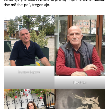
dhe më tha: po”, tregon ajo.
Rrustem Bajrami
Elez Nikci