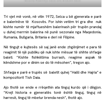
Balerins Nexhmije Selca and Rrustem Selca
Tri vjet më vonë, në vitin 1972, Selca u bë gjenerata e parë
e balerinëve të Kosovës. Por ishin vetëm tri gra dhe nuk
kishte numër të mjaftueshëm balerinash për trupën prandaj
u duhej merrnin balerina në punë sezonale nga Maqedonia,
Rumania, Bullgaria, Britania e deri në Filipine.
Në tingujt e kujtesës së saj janë ende zhgënjimet e para të
reagimit të një publiku që nuk ishte mësuar të shihte shfaqje
baleti. “Kishte fishkëllima burrash, reagime aspak të
këndshme por e dinim se do të mësohen”, tregon ajo.
Shfaqja e parë e trupës së baletit quhej “Halili dhe Hajria” e
kompozitorit Tish Daia.
Ajo thotë se ende e rrëqethin ata tinguj kurdo që i dëgjon.
“Krejt historia e gjeneratës tonë është tinguj, tinguj në
harresë, tinguj të mbetur brenda nesh”, thotë ajo.