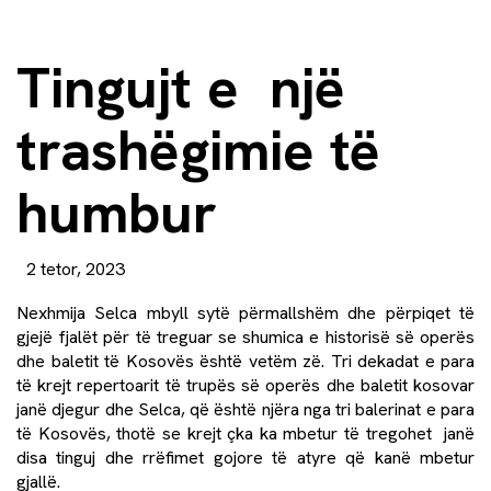
Tingujt e një
trashëgimie të
humbur
2 tetor, 2023
Nexhmija Selca mbyll sytë përmallshëm dhe përpiqet të
gjejë fjalët për të treguar se shumica e historisë së operës
dhe baletit të Kosovës është vetëm zë. Tri dekadat e para
të krejt repertoarit të trupës së operës dhe baletit kosovar
janë djegur dhe Selca, që është njëra nga tri balerinat e para
të Kosovës, thotë se krejt çka ka mbetur të tregohet janë
disa tinguj dhe rrëfimet gojore të atyre që kanë mbetur
gjallë.