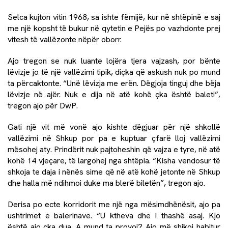
Selca kujton vitin 1968, sa ishte fëmijë, kur në shtëpinë e saj
me një kopsht të bukur në qytetin e Pejës po vazhdonte prej
vitesh të vallëzonte nëpër oborr.
Ajo tregon se nuk luante lojëra tjera vajzash, por bënte
lëvizje jo të një vallëzimi tipik, diçka që askush nuk po mund
ta përcaktonte. “Unë lëvizja me erën. Dëgjoja tinguj dhe bëja
lëvizje në ajër. Nuk e dija në atë kohë çka është baleti”,
tregon ajo për DwP.
Gati një vit më vonë ajo kishte dëgjuar për një shkollë
vallëzimi në Shkup por pa e kuptuar çfarë lloj vallëzimi
mësohej aty. Prindërit nuk pajtoheshin që vajza e tyre, në atë
kohë 14 vjeçare, të largohej nga shtëpia. “Kisha vendosur të
shkoja te daja i nënës sime që në atë kohë jetonte në Shkup
dhe halla më ndihmoi duke ma blerë biletën”, tregon ajo.
Derisa po ecte korridorit me një nga mësimdhënësit, ajo pa
ushtrimet e balerinave. “U ktheva dhe i thashë asaj. Kjo
është ajo çka dua. A mund ta provoj? Ajo më shikoi habitur