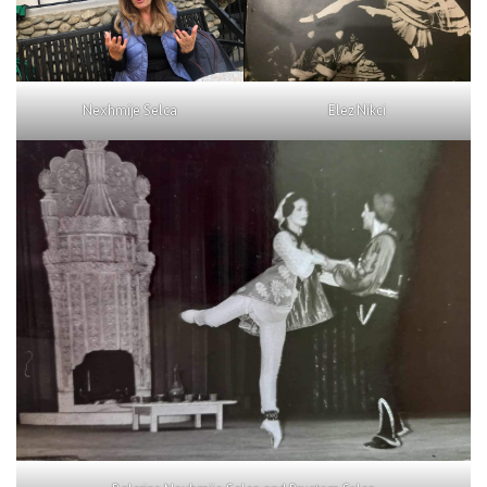
Nexhmije Selca
Elez Nikci