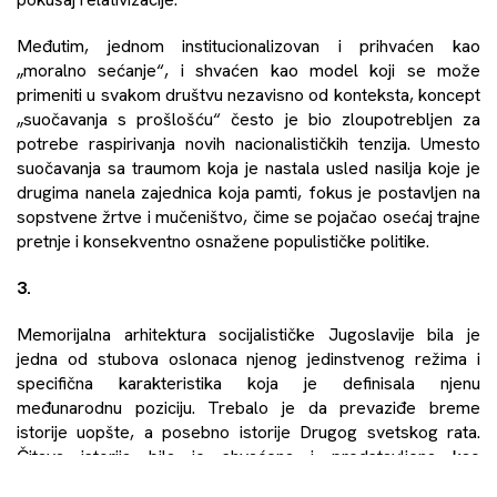
Međutim, jednom institucionalizovan i prihvaćen kao
„moralno sećanje“, i shvaćen kao model koji se može
primeniti u svakom društvu nezavisno od konteksta, koncept
„suočavanja s prošlošću“ često je bio zloupotrebljen za
potrebe raspirivanja novih nacionalističkih tenzija. Umesto
suočavanja sa traumom koja je nastala usled nasilja koje je
drugima nanela zajednica koja pamti, fokus je postavljen na
sopstvene žrtve i mučeništvo, čime se pojačao osećaj trajne
pretnje i konsekventno osnažene populističke politike.
3.
Memorijalna arhitektura socijalističke Jugoslavije bila je
jedna od stubova oslonaca njenog jedinstvenog režima i
specifična karakteristika koja je definisala njenu
međunarodnu poziciju. Trebalo je da prevaziđe breme
istorije uopšte, a posebno istorije Drugog svetskog rata.
Čitava istorija bila je shvaćena i predstavljena kao
viševekovna borba jugoslovenskih naroda za slobodu i