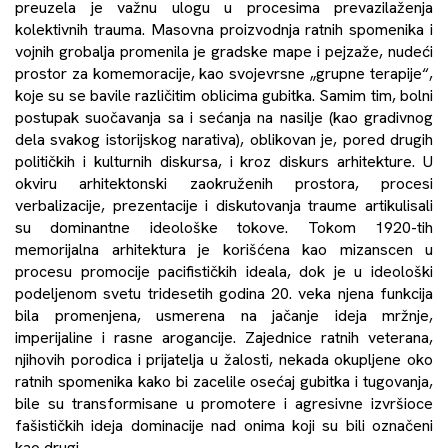
preuzela je važnu ulogu u procesima prevazilaženja
kolektivnih trauma. Masovna proizvodnja ratnih spomenika i
vojnih grobalja promenila je gradske mape i pejzaže, nudeći
prostor za komemoracije, kao svojevrsne „grupne terapije“,
koje su se bavile različitim oblicima gubitka. Samim tim, bolni
postupak suočavanja sa i sećanja na nasilje (kao gradivnog
dela svakog istorijskog narativa), oblikovan je, pored drugih
političkih i kulturnih diskursa, i kroz diskurs arhitekture. U
okviru arhitektonski zaokruženih prostora, procesi
verbalizacije, prezentacije i diskutovanja traume artikulisali
su dominantne ideološke tokove. Tokom 1920-tih
memorijalna arhitektura je korišćena kao mizanscen u
procesu promocije pacifističkih ideala, dok je u ideološki
podeljenom svetu tridesetih godina 20. veka njena funkcija
bila promenjena, usmerena na jačanje ideja mržnje,
imperijaline i rasne arogancije. Zajednice ratnih veterana,
njihovih porodica i prijatelja u žalosti, nekada okupljene oko
ratnih spomenika kako bi zacelile osećaj gubitka i tugovanja,
bile su transformisane u promotere i agresivne izvršioce
fašističkih ideja dominacije nad onima koji su bili označeni
kao drugi.