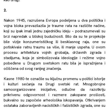
2.
Nakon 1945, razrušena Evropa podeljena u dva politička i
vojna bloka prevazilazila je traume rata na različite načine,
koji su ipak imali jednu zajedničku ideju – podrazumevali su
brzi napredak u bliskoj budućnosti. Bilo da su te projekcije
bile vizije konzumerističkog ili besklasnog raja, one su
potiskivale ratnu traumu sa više, ili manje uspeha. U ovom
procesu arhitektura vojnih grobalja, državnih zgrada i
stadijuma, koja je simbolizovala ideologije i režime vojno
pobeđene u Drugom svetskom ratu bila je ispražnjena i
očiščena od svog ranijeg značenja.
Kasne 1980-te označile su ključnu promenu u politici istorije
i kulturi sećanja na Drugi svetski rat. Mnogobrojne
samoorganizovane inicijative, odlučne da razotkriju
prikrivenu odgovornost i razmere zakopane prošlosti,
bukvalno su započele arheološka iskopavanja. Otkrivanjem
ostataka zaboravljenih nacističkih i fašističkih zgrada, one su