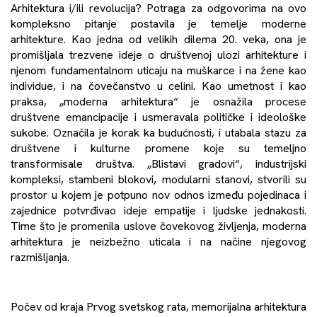
Arhitektura i/ili revolucija? Potraga za odgovorima na ovo
kompleksno pitanje postavila je temelje moderne
arhitekture. Kao jedna od velikih dilema 20. veka, ona je
promišljala trezvene ideje o društvenoj ulozi arhitekture i
njenom fundamentalnom uticaju na muškarce i na žene kao
individue, i na čovečanstvo u celini. Kao umetnost i kao
praksa, „moderna arhitektura“ je osnažila procese
društvene emancipacije i usmeravala političke i ideološke
sukobe. Označila je korak ka budućnosti, i utabala stazu za
društvene i kulturne promene koje su temeljno
transformisale društva. „Blistavi gradovi“, industrijski
kompleksi, stambeni blokovi, modularni stanovi, stvorili su
prostor u kojem je potpuno nov odnos između pojedinaca i
zajednice potvrđivao ideje empatije i ljudske jednakosti.
Time što je promenila uslove čovekovog življenja, moderna
arhitektura je neizbežno uticala i na načine njegovog
razmišljanja.
Počev od kraja Prvog svetskog rata, memorijalna arhitektura