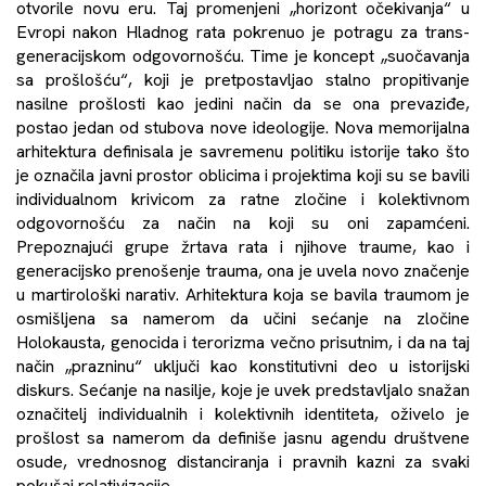
otvorile novu eru. Taj promenjeni „horizont očekivanja“ u
Evropi nakon Hladnog rata pokrenuo je potragu za trans-
generacijskom odgovornošću. Time je koncept „suočavanja
sa prošlošću“, koji je pretpostavljao stalno propitivanje
nasilne prošlosti kao jedini način da se ona prevaziđe,
postao jedan od stubova nove ideologije. Nova memorijalna
arhitektura definisala je savremenu politiku istorije tako što
je označila javni prostor oblicima i projektima koji su se bavili
individualnom krivicom za ratne zločine i kolektivnom
odgovornošću za način na koji su oni zapamćeni.
Prepoznajući grupe žrtava rata i njihove traume, kao i
generacijsko prenošenje trauma, ona je uvela novo značenje
u martirološki narativ. Arhitektura koja se bavila traumom je
osmišljena sa namerom da učini sećanje na zločine
Holokausta, genocida i terorizma večno prisutnim, i da na taj
način „prazninu“ uključi kao konstitutivni deo u istorijski
diskurs. Sećanje na nasilje, koje je uvek predstavljalo snažan
označitelj individualnih i kolektivnih identiteta, oživelo je
prošlost sa namerom da definiše jasnu agendu društvene
osude, vrednosnog distanciranja i pravnih kazni za svaki
pokušaj relativizacije.