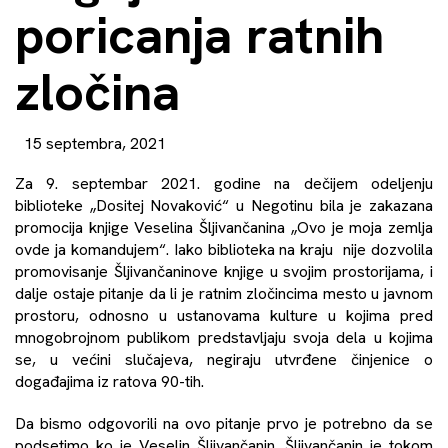
poricanja ratnih
zločina
15 septembra, 2021
Za 9. septembar 2021. godine na dečijem odeljenju
biblioteke „Dositej Novaković“ u Negotinu bila je zakazana
promocija knjige Veselina Šljivančanina „Ovo je moja zemlja
ovde ja komandujem“. Iako biblioteka na kraju nije dozvolila
promovisanje Šljivančaninove knjige u svojim prostorijama, i
dalje ostaje pitanje da li je ratnim zločincima mesto u javnom
prostoru, odnosno u ustanovama kulture u kojima pred
mnogobrojnom publikom predstavljaju svoja dela u kojima
se, u većini slučajeva, negiraju utvrđene činjenice o
događajima iz ratova 90-tih.
Da bismo odgovorili na ovo pitanje prvo je potrebno da se
podsetimo ko je Veselin Šljivančanin. Šljivančanin je tokom