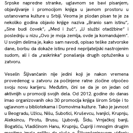
Srpske napredne stranke, uglavnom se bavi pisanjem,
objavljivanje i promocijom knjiga u javnom prostoru u
ustanovama kulture u Srbiji. Veoma je plodan pisan te je za
nekoliko godina objavio knjige naziva „Branio sam istinu“,
„Sine budi čovek“, „Med i žuč“, „U službi otadžbine“ i
poslednju u nizu „Ovo je moja zemlja, ovde ja komandujem“.
U svojim delima je, kako sam navodi, opisao teške zatvorske
dane, borbu da dokaže istinu pred neprijateljski nastrojenim
sudom, ali i da „raskrinka“ ponašanja drugih optuženika u
zatvoru.
Veselin Šljivančanin nije jedini koji je nakon vremena
provedenog u zatvoru za počinjene ratne zločine otpočeo
svoju novu karijeru. Međutim, čini se da je on jedan od
aktivnijih u promociji svojih dela. Od 2012. godine do danas
imao organizovanih oko 30 promocija knjiga širom Srbije i to
uglavnom u bibliotekama i Domovima kulture. Tako je javnost
u Beogradu, Užicu, Nišu, Subotici, Kruševcu, Ivanjici, Krupnju,
Aleksincu, Pirotu, Brusu, Ljuboviji, Šidu, Vrnjačkoj banji,
Bogatiću, Vladičinom Hanu, Krupnju, Ćupriji i mnogim drugim
mestima imala priliku da sluša o Šljivančaninovom viđenju