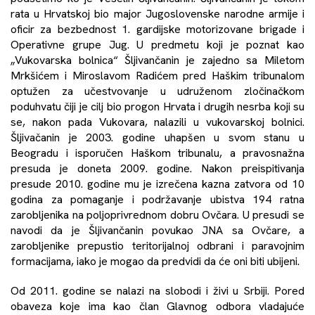
rata u Hrvatskoj bio major Jugoslovenske narodne armije i
oficir za bezbednost 1. gardijske motorizovane brigade i
Operativne grupe Jug. U predmetu koji je poznat kao
„Vukovarska bolnica“ Šljivančanin je zajedno sa Miletom
Mrkšićem i Miroslavom Radićem pred Haškim tribunalom
optužen za učestvovanje u udruženom zločinačkom
poduhvatu čiji je cilj bio progon Hrvata i drugih nesrba koji su
se, nakon pada Vukovara, nalazili u vukovarskoj bolnici.
Šljivačanin je 2003. godine uhapšen u svom stanu u
Beogradu i isporučen Haškom tribunalu, a pravosnažna
presuda je doneta 2009. godine. Nakon preispitivanja
presude 2010. godine mu je izrečena kazna zatvora od 10
godina za pomaganje i podržavanje ubistva 194 ratna
zarobljenika na poljoprivrednom dobru Ovčara. U presudi se
navodi da je Šljivančanin povukao JNA sa Ovčare, a
zarobljenike prepustio teritorijalnoj odbrani i paravojnim
formacijama, iako je mogao da predvidi da će oni biti ubijeni.
Od 2011. godine se nalazi na slobodi i živi u Srbiji. Pored
obaveza koje ima kao član Glavnog odbora vladajuće