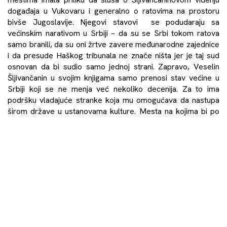
događaja u Vukovaru i generalno o ratovima na prostoru
bivše Jugoslavije. Njegovi stavovi se podudaraju sa
većinskim narativom u Srbiji – da su se Srbi tokom ratova
samo branili, da su oni žrtve zavere međunarodne zajednice
i da presude Haškog tribunala ne znače ništa jer je taj sud
osnovan da bi sudio samo jednoj strani. Zapravo, Veselin
Šljivančanin u svojim knjigama samo prenosi stav većine u
Srbiji koji se ne menja već nekoliko decenija. Za to ima
podršku vladajuće stranke koja mu omogućava da nastupa
širom države u ustanovama kulture. Mesta na kojima bi po
prirodi stvari trebalo da se razgovara o naučim i kulturnim
delima su postala mesta za promociju ratnih zločinaca,
širenje nacionalizma i velikosrpskih ideja. Sigurnost u
nastupima kao i učestalost Šljivančaninovog pojavljivanja u
javnosti, kao i drugih osuđenih ratnih zločinaca, odaje utisak
normalnosti takve pojave. Vidimo da su domovi kulture,
televizije sa nacionalnom frekvencijom i većina novina oruđa
u njihovim rukama. Tu nema mesta za razgovor, debatu i
razmenu mišljenja gde bi se čulo o sudski utvrđenim
činjenicama, pričama žrtava i članova njihovih porodica i