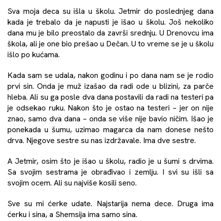
Sva moja deca su išla u školu. Jetmir do poslednjeg dana
kada je trebalo da je napusti je išao u školu. Još nekoliko
dana mu je bilo preostalo da završi srednju. U Drenovcu ima
škola, ali je one bio prešao u Dečan. U to vreme se je u školu
išlo po kućama.
Kada sam se udala, nakon godinu i po dana nam se je rodio
prvi sin. Onda je muž izašao da radi ode u blizini, za parče
hleba. Ali su ga posle dva dana postavili da radi na testeri pa
je odsekao ruku. Nakon što je ostao na testeri – jer on nije
znao, samo dva dana – onda se više nije bavio ničim. Išao je
ponekada u šumu, uzimao magarca da nam donese nešto
drva. Njegove sestre su nas izdržavale. Ima dve sestre.
A Jetmir, osim što je išao u školu, radio je u šumi s drvima.
Sa svojim sestrama je obrađivao i zemlju. I svi su išli sa
svojim ocem. Ali su najviše kosili seno.
Sve su mi ćerke udate. Najstarija nema dece. Druga ima
ćerku i sina, a Shemsija ima samo sina.