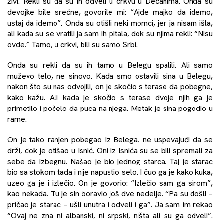
živi. Rekli su da su ih odveli u crkvu u Dečanima. Onda su
devojke bile srećne, govorile mi: “Ajde majko da idemo,
ustaj da idemo”. Onda su otišli neki momci, jer ja nisam išla,
ali kada su se vratili ja sam ih pitala, dok su njima rekli: “Nisu
ovde.” Tamo, u crkvi, bili su samo Srbi.
Onda su rekli da su ih tamo u Belegu spalili. Ali samo
muževo telo, ne sinovo. Kada smo ostavili sina u Belegu,
nakon što su nas odvojili, on je skočio s terase da pobegne,
kako kažu. Ali kada je skočio s terase dvoje njih ga je
primetilo i počelo da puca na njega. Metak je sina pogodio u
rame.
On je tako ranjen pobegao iz Belega, ne uspevajući da se
drži, dok je otišao u Isnić. Oni iz Isnića su se bili spremali za
sebe da izbegnu. Našao je bio jednog starca. Taj je starac
bio sa stokom tada i nije napustio selo. I čuo ga je kako kuka,
uzeo ga je i izlečio. On je govorio: “Izlečio sam ga sirom”,
kao nekada. Tu je sin boravio još dve nedelje. “Pa su došli –
pričao je starac – ušli unutra i odveli i ga”. Ja sam im rekao
“Ovaj ne zna ni albanski, ni srpski, ništa ali su ga odveli”.