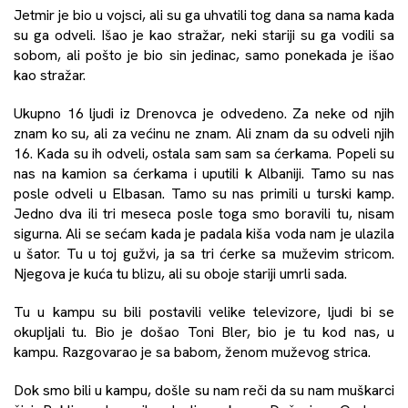
Jetmir je bio u vojsci, ali su ga uhvatili tog dana sa nama kada
su ga odveli. Išao je kao stražar, neki stariji su ga vodili sa
sobom, ali pošto je bio sin jedinac, samo ponekada je išao
kao stražar.
Ukupno 16 ljudi iz Drenovca je odvedeno. Za neke od njih
znam ko su, ali za većinu ne znam. Ali znam da su odveli njih
16. Kada su ih odveli, ostala sam sam sa ćerkama. Popeli su
nas na kamion sa ćerkama i uputili k Albaniji. Tamo su nas
posle odveli u Elbasan. Tamo su nas primili u turski kamp.
Jedno dva ili tri meseca posle toga smo boravili tu, nisam
sigurna. Ali se sećam kada je padala kiša voda nam je ulazila
u šator. Tu u toj gužvi, ja sa tri ćerke sa muževim stricom.
Njegova je kuća tu blizu, ali su oboje stariji umrli sada.
Tu u kampu su bili postavili velike televizore, ljudi bi se
okupljali tu. Bio je došao Toni Bler, bio je tu kod nas, u
kampu. Razgovarao je sa babom, ženom muževog strica.
Dok smo bili u kampu, došle su nam reči da su nam muškarci