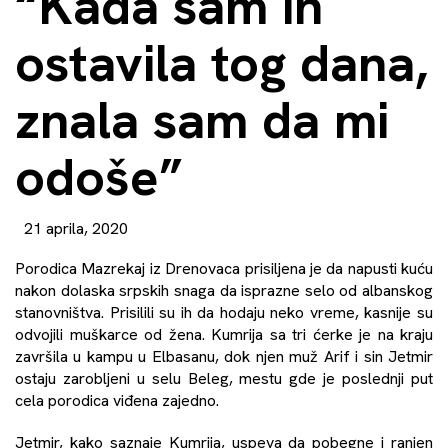
“Kada sam ih
ostavila tog dana,
znala sam da mi
odoše”
21 aprila, 2020
Porodica Mazrekaj iz Drenovaca prisiljena je da napusti kuću
nakon dolaska srpskih snaga da isprazne selo od albanskog
stanovništva. Prisilili su ih da hodaju neko vreme, kasnije su
odvojili muškarce od žena. Kumrija sa tri ćerke je na kraju
završila u kampu u Elbasanu, dok njen muž Arif i sin Jetmir
ostaju zarobljeni u selu Beleg, mestu gde je poslednji put
cela porodica viđena zajedno.
Jetmir, kako saznaje Kumrija, uspeva da pobegne i ranjen