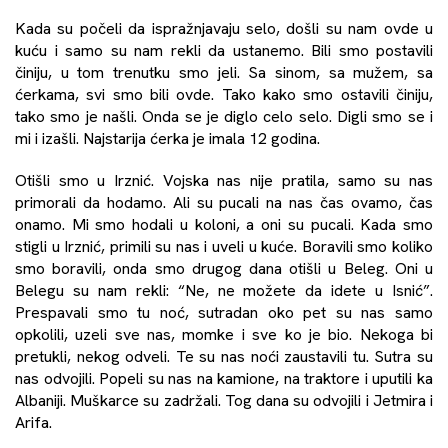
Kada su počeli da ispražnjavaju selo, došli su nam ovde u
kuću i samo su nam rekli da ustanemo. Bili smo postavili
činiju, u tom trenutku smo jeli. Sa sinom, sa mužem, sa
ćerkama, svi smo bili ovde. Tako kako smo ostavili činiju,
tako smo je našli. Onda se je diglo celo selo. Digli smo se i
mi i izašli. Najstarija ćerka je imala 12 godina.
Otišli smo u Irznić. Vojska nas nije pratila, samo su nas
primorali da hodamo. Ali su pucali na nas čas ovamo, čas
onamo. Mi smo hodali u koloni, a oni su pucali. Kada smo
stigli u Irznić, primili su nas i uveli u kuće. Boravili smo koliko
smo boravili, onda smo drugog dana otišli u Beleg. Oni u
Belegu su nam rekli: “Ne, ne možete da idete u Isnić”.
Prespavali smo tu noć, sutradan oko pet su nas samo
opkolili, uzeli sve nas, momke i sve ko je bio. Nekoga bi
pretukli, nekog odveli. Te su nas noći zaustavili tu. Sutra su
nas odvojili. Popeli su nas na kamione, na traktore i uputili ka
Albaniji. Muškarce su zadržali. Tog dana su odvojili i Jetmira i
Arifa.