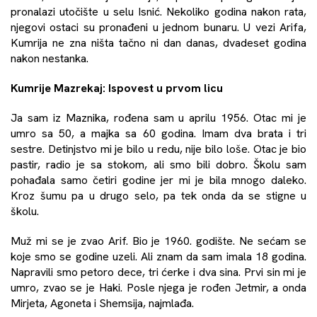
pronalazi utočište u selu Isnić. Nekoliko godina nakon rata,
njegovi ostaci su pronađeni u jednom bunaru. U vezi Arifa,
Kumrija ne zna ništa tačno ni dan danas, dvadeset godina
nakon nestanka.
Kumrije Mazrekaj: Ispovest u prvom licu
Ja sam iz Maznika, rođena sam u aprilu 1956. Otac mi je
umro sa 50, a majka sa 60 godina. Imam dva brata i tri
sestre. Detinjstvo mi je bilo u redu, nije bilo loše. Otac je bio
pastir, radio je sa stokom, ali smo bili dobro. Školu sam
pohađala samo četiri godine jer mi je bila mnogo daleko.
Kroz šumu pa u drugo selo, pa tek onda da se stigne u
školu.
Muž mi se je zvao Arif. Bio je 1960. godište. Ne sećam se
koje smo se godine uzeli. Ali znam da sam imala 18 godina.
Napravili smo petoro dece, tri ćerke i dva sina. Prvi sin mi je
umro, zvao se je Haki. Posle njega je rođen Jetmir, a onda
Mirjeta, Agoneta i Shemsija, najmlađa.