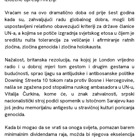
Vraćam se na ovo dramatično doba od prije šest godina
kada su, zahvaljujući radu globalnog dobra, mogli biti
uspostavljeni relativno obavezujući kriteriji za države članice
UN-a, a kojima se potiče izgradnja svjetskog etosa u čijem je
središtu nulta tolerancija za veličanje i afirmiranje ratnih
zločina, zločina genocida i zločina holokausta.
Nažalost, britanska rezolucija, na kojoj je London vrijedno
radio i u dobroj mjeri tom gestom i drugim gestama u
budućnosti, sprao ljagu sa antiljudske i antibosanske politike
Downing Streeta 10 tokom rata protiv Bosne i Hercegovine,
našla se zgažena pod stopalima ruskog ambasadora u UN-u,
Vitalija Čurkina, kome će, u znak zahvalnosti, srpski
nacionalistički stroj podići spomenik u Istočnom Sarajevu kao
još jednu memorijalnu antigestu u stravičnoj kulturi poricanja
genocida.
Kada bi mogao da se vrati sa onoga svijeta, pomazan barem
minimalnim dividendama raja, možda bi njegova ekselencija