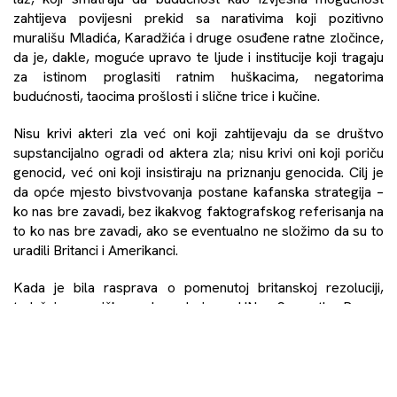
zahtijeva povijesni prekid sa narativima koji pozitivno
murališu Mladića, Karadžića i druge osuđene ratne zločince,
da je, dakle, moguće upravo te ljude i institucije koji tragaju
za istinom proglasiti ratnim huškacima, negatorima
budućnosti, taocima prošlosti i slične trice i kučine.
Nisu krivi akteri zla već oni koji zahtijevaju da se društvo
supstancijalno ogradi od aktera zla; nisu krivi oni koji poriču
genocid, već oni koji insistiraju na priznanju genocida. Cilj je
da opće mjesto bivstvovanja postane kafanska strategija –
ko nas bre zavadi, bez ikakvog faktografskog referisanja na
to ko nas bre zavadi, ako se eventualno ne složimo da su to
uradili Britanci i Amerikanci.
Kada je bila rasprava o pomenutoj britanskoj rezoluciji,
tadašnja američka ambasadorica u UN-u Samantha Power
(aktualna šefica USAID-a i dobitnica Pulicera za knjigu
Problemi iz pakla o kršenju ljudskih prava u Bosni, Ruandi i
drugdje) kazala je da stav prema kojem „poricanje genocida
unapređuje pomirenje“, predstavlja „ludilo“. I dodala: “Zašto