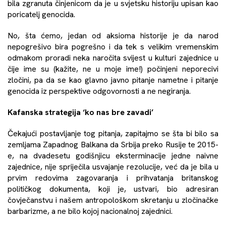
bila zgranuta činjenicom da je u svjetsku historiju upisan kao
poricatelj genocida.
No, šta ćemo, jedan od aksioma historije je da narod
nepogrešivo bira pogrešno i da tek s velikim vremenskim
odmakom proradi neka naročita svijest u kulturi zajednice u
čije ime su (kažite, ne u moje ime!) počinjeni neporecivi
zločini, pa da se kao glavno javno pitanje nametne i pitanje
genocida iz perspektive odgovornosti a ne negiranja.
Kafanska strategija ‘ko nas bre zavadi’
Čekajući postavljanje tog pitanja, zapitajmo se šta bi bilo sa
zemljama Zapadnog Balkana da Srbija preko Rusije te 2015-
e, na dvadesetu godišnjicu eksterminacije jedne naivne
zajednice, nije spriječila usvajanje rezolucije, već da je bila u
prvim redovima zagovaranja i prihvatanja britanskog
političkog dokumenta, koji je, ustvari, bio adresiran
čovječanstvu i našem antropološkom skretanju u zločinačke
barbarizme, a ne bilo kojoj nacionalnoj zajednici.