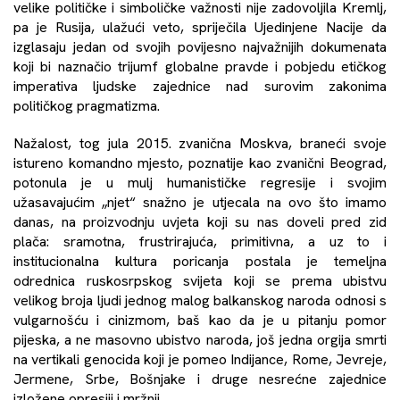
velike političke i simboličke važnosti nije zadovoljila Kremlj,
pa je Rusija, ulažući veto, spriječila Ujedinjene Nacije da
izglasaju jedan od svojih povijesno najvažnijih dokumenata
koji bi naznačio trijumf globalne pravde i pobjedu etičkog
imperativa ljudske zajednice nad surovim zakonima
političkog pragmatizma.
Nažalost, tog jula 2015. zvanična Moskva, braneći svoje
istureno komandno mjesto, poznatije kao zvanični Beograd,
potonula je u mulj humanističke regresije i svojim
užasavajućim „njet“ snažno je utjecala na ovo što imamo
danas, na proizvodnju uvjeta koji su nas doveli pred zid
plača: sramotna, frustrirajuća, primitivna, a uz to i
institucionalna kultura poricanja postala je temeljna
odrednica ruskosrpskog svijeta koji se prema ubistvu
velikog broja ljudi jednog malog balkanskog naroda odnosi s
vulgarnošću i cinizmom, baš kao da je u pitanju pomor
pijeska, a ne masovno ubistvo naroda, još jedna orgija smrti
na vertikali genocida koji je pomeo Indijance, Rome, Jevreje,
Jermene, Srbe, Bošnjake i druge nesrećne zajednice
izložene opresiji i mržnji.