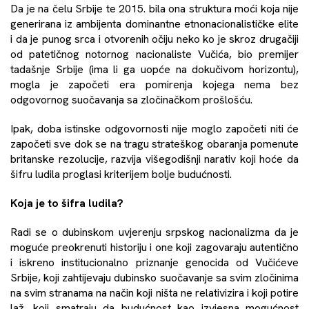
Da je na čelu Srbije te 2015. bila ona struktura moći koja nije
generirana iz ambijenta dominantne etnonacionalističke elite
i da je punog srca i otvorenih očiju neko ko je skroz drugačiji
od patetičnog notornog nacionaliste Vučića, bio premijer
tadašnje Srbije (ima li ga uopće na dokučivom horizontu),
mogla je započeti era pomirenja kojega nema bez
odgovornog suočavanja sa zločinačkom prošlošću.
Ipak, doba istinske odgovornosti nije moglo započeti niti će
započeti sve dok se na tragu strateškog obaranja pomenute
britanske rezolucije, razvija višegodišnji narativ koji hoće da
šifru ludila proglasi kriterijem bolje budućnosti.
Koja je to šifra ludila?
Radi se o dubinskom uvjerenju srpskog nacionalizma da je
moguće preokrenuti historiju i one koji zagovaraju autentično
i iskreno institucionalno priznanje genocida od Vučićeve
Srbije, koji zahtijevaju dubinsko suočavanje sa svim zločinima
na svim stranama na način koji ništa ne relativizira i koji potire
laž, koji smatraju da budućnost kao izvjesna mogućnost