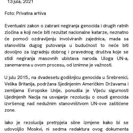
13 jula, 2021
Foto: Privatna arhiva
Eventualni zakon o zabrani negiranja genocida i drugih ratnih
zločina a koji neće biti rezultat nacionalne katarze, neznatno
će pomoći ozdravljenju involviranih zajednica, mada sa
stanovišta dugog putovanja u budućnost to neće biti
dovoljno za izgradnju dobrog i pravednog društva koje se
stidi negiranja masovnih ubistava naroda. Uloga UN-a,
zanemarena u ovom procesu, od iznimne je važnosti.
U julu 2015., na dvadesetu godišnjicu genocida u Srebrenici,
Velika Britanija, podržana Sjedinjenim Američkim Državama i
zemljama Evropske Unije, ponudila je Vijeću sigurnosti
Ujedinjenih Nacija na usvajanje rezoluciju o osudi genocida
izvršenog nad nedužnim stanovništvom UN-ove zaštićene
zone.
Iako je rezolucija pretrpjela silne izmjene kako bi se
udovoljilo Moskvi, ni sedma redaktura ovog dokumenta