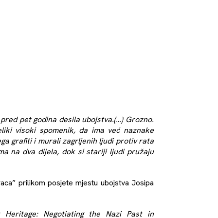
 pred pet godina desila ubojstva.(…) Grozno.
liki visoki spomenik, da ima već naznake
 grafiti i murali zagrljenih ljudi protiv rata
na dva dijela, dok si stariji ljudi pružaju
raca” prilikom posjete mjestu ubojstva Josipa
lt Heritage: Negotiating the Nazi Past in