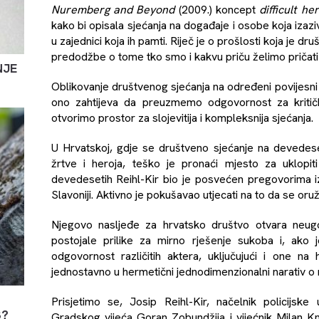
Nuremberg and Beyond
(2009.) koncept
difficult he
kako bi opisala sjećanja na događaje i osobe koja izaziv
u zajednici koja ih pamti. Riječ je o prošlosti koja je d
predodžbe o tome tko smo i kakvu priču želimo pričati 
NJE
Oblikovanje društvenog sjećanja na određeni povijesni 
ono zahtijeva da preuzmemo odgovornost za kritičko 
otvorimo prostor za slojevitija i kompleksnija sjećanja.
U Hrvatskoj, gdje se društveno sjećanje na devedeset
žrtve i heroja, teško je pronaći mjesto za uklopi
devedesetih Reihl-Kir bio je posvećen pregovorima i
Slavoniji. Aktivno je pokušavao utjecati na to da se or
Njegovo nasljeđe za hrvatsko društvo otvara neugodn
postojale prilike za mirno rješenje sukoba i, ako 
odgovornost različitih aktera, uključujući i one na 
jednostavno u hermetični jednodimenzionalni narativ o
Prisjetimo se, Josip Reihl-Kir, načelnik policijsk
B?
Gradskog vijeća Goran Zobundžija i vijećnik Milan Kn