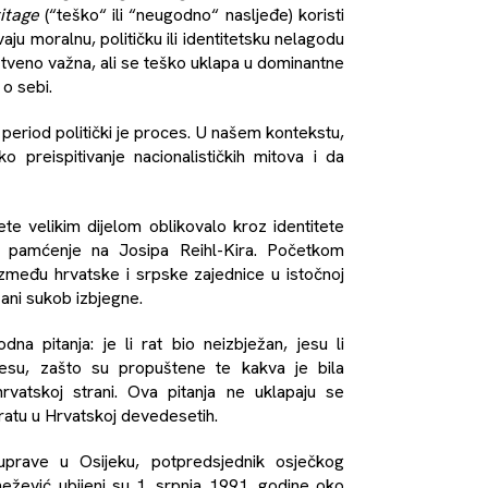
ritage
(“teško“ ili “neugodno“ nasljeđe) koristi
aju moralnu, političku ili identitetsku nelagodu
ruštveno važna, ali se teško uklapa u dominantne
o sebi.
period politički je proces. U našem kontekstu,
preispitivanje nacionalističkih mitova i da
e velikim dijelom oblikovalo kroz identitete
ti pamćenje na Josipa Reihl-Kira. Početkom
zmeđu hrvatske i srpske zajednice u istočnoj
užani sukob izbjegne.
a pitanja: je li rat bio neizbježan, jesu li
jesu, zašto su propuštene te kakva je bila
hrvatskoj strani. Ova pitanja ne uklapaju se
 ratu u Hrvatskoj devedesetih.
e uprave u Osijeku, potpredsjednik osječkog
ežević ubijeni su 1. srpnja 1991. godine oko