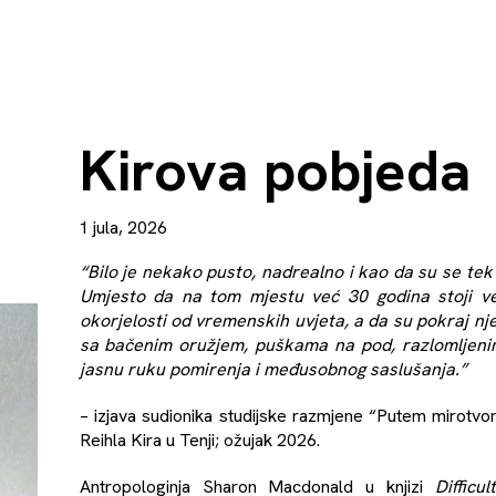
Kirova pobjeda
1 jula, 2026
“Bilo je nekako pusto, nadrealno i kao da su se tek
Umjesto da na tom mjestu već 30 godina stoji ve
okorjelosti od vremenskih uvjeta, a da su pokraj njega
sa bačenim oružjem, puškama na pod, razlomljenima 
jasnu ruku pomirenja i međusobnog saslušanja.”
– izjava sudionika studijske razmjene “Putem mirotvo
Reihla Kira u Tenji; ožujak 2026.
Antropologinja Sharon Macdonald u knjizi
Difficu