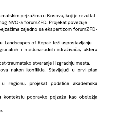
umatskim pejzažima u Kosovu, koji je rezultat
odnog NVO-a forumZFD. Projekat povezuje
im pejzažima zajedno sa ekspertizom forumZFD-
. Landscapes of Repair teži uspostavljanju
gionalnih i međunarodnih istraživača, aktera
ost-traumatsko stvaranje i izgradnju mesta,
va nakon konflikta. Stavljajući u prvi plan
om u regionu, projekat podstiče akademska
a u kontekstu popravke pejzaža kao obeležja
e.