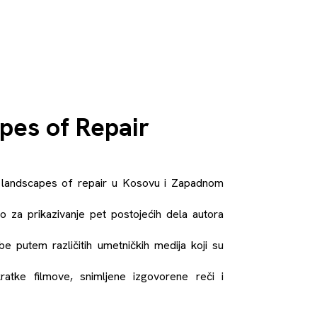
pes of Repair
u landscapes of repair u Kosovu i Zapadnom
o za prikazivanje pet postojećih dela autora
be putem različitih umetničkih medija koji su
 kratke filmove, snimljene izgovorene reči i