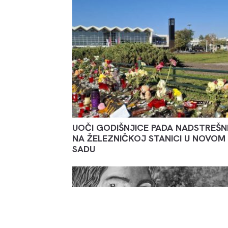
UOČI GODIŠNJICE PADA NADSTREŠN
NA ŽELEZNIČKOJ STANICI U NOVOM
SADU