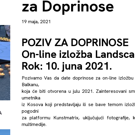
za Doprinose
19 maja, 2021
POZIV ZA DOPRINOSE
On-line izložba Landsca
Rok: 10. juna 2021.
Pozivamo Vas da date doprinose za on-line izložb
Balkanu,
koja će biti otvorena u julu 2021. Zainteresovani sm
umetnika
iz Kosova koji predstavljaju ili se bave temom izlož
pogodni
A
za platformu
Kunstmatrix
, uključujući fotografije,
multimedije.