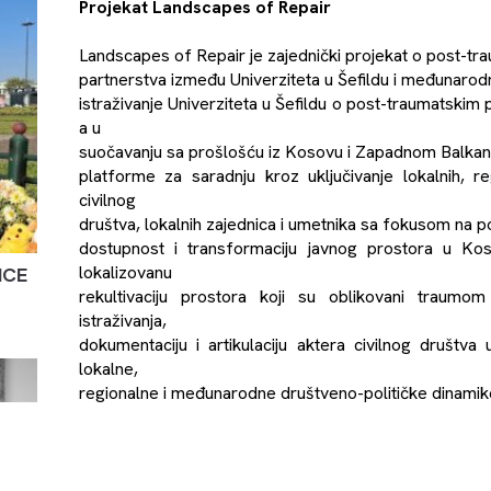
Projekat Landscapes of Repair
Landscapes of Repair je zajednički projekat o post-tra
partnerstva između Univerziteta u Šefildu i međunar
istraživanje Univerziteta u Šefildu o post-traumatsk
a u
suočavanju sa prošlošću iz Kosovu i Zapadnom Balkanu
platforme za saradnju kroz uključivanje lokalnih, re
civilnog
društva, lokalnih zajednica i umetnika sa fokusom na p
dostupnost i transformaciju javnog prostora u Koso
lokalizovanu
ICE
rekultivaciju prostora koji su oblikovani traum
istraživanja,
dokumentaciju i artikulaciju aktera civilnog društv
lokalne,
regionalne i međunarodne društveno-političke dinamik
Izložba