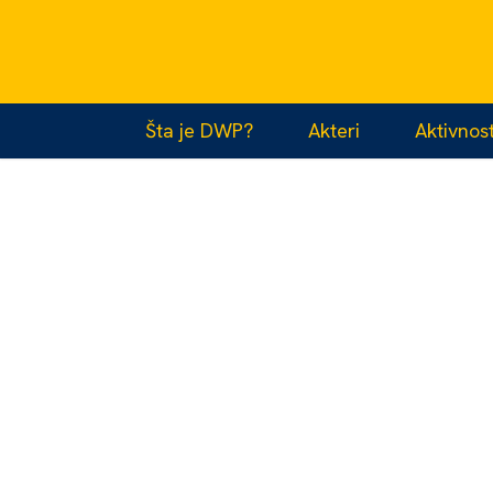
Šta je DWP?
Akteri
Aktivnost