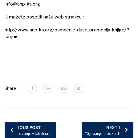
info@anp-ks.org
ili možete posetiti našu web stranicu :
http://www.anp-ks.org/pamcenje-duse-promocija-knjige/?
lang=sr
Share:
Post
navigation
PREVIOUS POST
NEXT POST
Obrazovanje – lek ili simptom?
“Sjećanje u pokretu”- pedagoški alat i treninizi/ Dokumentacija i evaluacija 2015