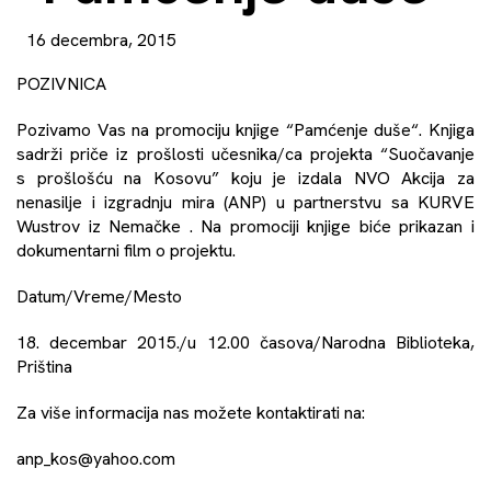
16 decembra, 2015
POZIVNICA
Pozivamo Vas na promociju knjige “Pamćenje duše“. Knjiga
sadrži priče iz prošlosti učesnika/ca projekta “Suočavanje
s prošlošću na Kosovu” koju je izdala NVO Akcija za
nenasilje i izgradnju mira (ANP) u partnerstvu sa KURVE
Wustrov iz Nemačke . Na promociji knjige biće prikazan i
dokumentarni film o projektu.
Datum/Vreme/Mesto
18. decembar 2015./u 12.00 časova/Narodna Biblioteka,
Priština
Za više informacija nas možete kontaktirati na:
anp_kos@yahoo.com