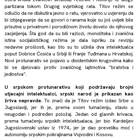
partizana tokom Drugog svjetskog rata. Titov režim se
odlučio da ne diskutira javno o ratu, vjerovatno u uvjerenju da
bi izbjegavanje da se govori o ranama koje su još uvijek bile
prisutne u privatnom i porodičnom životu dovelo do njihovog
zacjeljenja. Šta god da su bili razlozi, monolitska i zvanična
istina socijalističkog režima je dala ispriku za reviziju
nedavne prošlosti, kao što su to učinila dva intelektualca
poput Dobrice Ćosića u Srbiji ili Franje Tuđmana u Hrvatskoj.
Novi protunarativ se pojavio u disidentskim krugovima kako
bi se djelovalo protiv zvaničnog lajtmotiva ”bratstva i
jedinstva”.
U srpskom protunarativu koji podržavaju brojni
utjecajni intelektualci, srpski narod je prikazan kao
žrtva nepravde.
To znači da je Titov režim izdao Srbe u
Jugoslaviji, jer ih je, prema ovom tumačenju, stavio u
neugodan i podređen položaj. Jedan od glavnih krivaca,
prema tumačenju srpskih intelektualaca, jer bio Kardeljev
Jugoslovenski ustav iz 1974., jer je dao preveliku moć i
autonomiju srpskim pokrajinama Vojvodini i Kosovu.