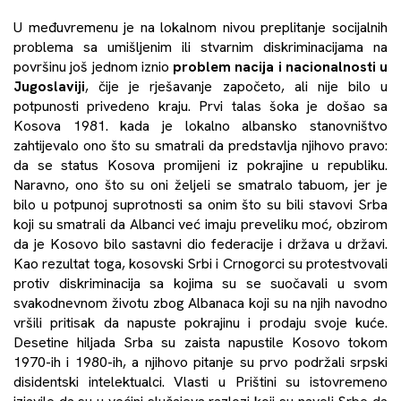
U međuvremenu je na lokalnom nivou preplitanje socijalnih
problema sa umišljenim ili stvarnim diskriminacijama na
površinu još jednom iznio
problem nacija i nacionalnosti u
Jugoslaviji
, čije je rješavanje započeto, ali nije bilo u
potpunosti privedeno kraju. Prvi talas šoka je došao sa
Kosova 1981. kada je lokalno albansko stanovništvo
zahtijevalo ono što su smatrali da predstavlja njihovo pravo:
da se status Kosova promijeni iz pokrajine u republiku.
Naravno, ono što su oni željeli se smatralo tabuom, jer je
bilo u potpunoj suprotnosti sa onim što su bili stavovi Srba
koji su smatrali da Albanci već imaju preveliku moć, obzirom
da je Kosovo bilo sastavni dio federacije i država u državi.
Kao rezultat toga, kosovski Srbi i Crnogorci su protestvovali
protiv diskriminacija sa kojima su se suočavali u svom
svakodnevnom životu zbog Albanaca koji su na njih navodno
vršili pritisak da napuste pokrajinu i prodaju svoje kuće.
Desetine hiljada Srba su zaista napustile Kosovo tokom
1970-ih i 1980-ih, a njihovo pitanje su prvo podržali srpski
disidentski intelektualci. Vlasti u Prištini su istovremeno