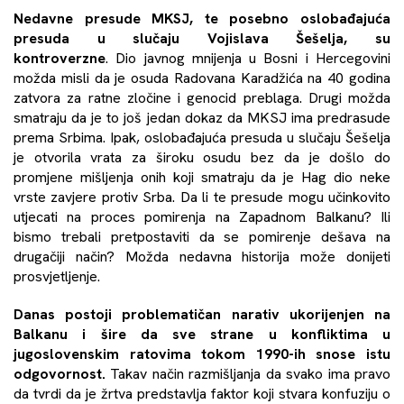
Nedavne presude MKSJ, te posebno oslobađajuća
presuda u slučaju Vojislava Šešelja, su
kontroverzne
. Dio javnog mnijenja u Bosni i Hercegovini
možda misli da je osuda Radovana Karadžića na 40 godina
zatvora za ratne zločine i genocid preblaga. Drugi možda
smatraju da je to još jedan dokaz da MKSJ ima predrasude
prema Srbima. Ipak, oslobađajuća presuda u slučaju Šešelja
je otvorila vrata za široku osudu bez da je došlo do
promjene mišljenja onih koji smatraju da je Hag dio neke
vrste zavjere protiv Srba. Da li te presude mogu učinkovito
utjecati na proces pomirenja na Zapadnom Balkanu? Ili
bismo trebali pretpostaviti da se pomirenje dešava na
drugačiji način? Možda nedavna historija može donijeti
prosvjetljenje.
Danas postoji problematičan narativ ukorijenjen na
Balkanu i šire da sve strane u konfliktima u
jugoslovenskim ratovima tokom 1990-ih snose istu
odgovornost.
Takav način razmišljanja da svako ima pravo
da tvrdi da je žrtva predstavlja faktor koji stvara konfuziju o