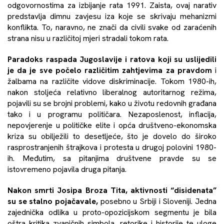
odgovornostima za izbijanje rata 1991. Zaista, ovaj narativ
predstavlja dimnu zavjesu iza koje se skrivaju mehanizmi
konflikta. To, naravno, ne znači da civili svake od zaraćenih
strana nisu u različitoj mjeri stradali tokom rata.
Paradoks raspada Jugoslavije i ratova koji su uslijedili
je da je sve počelo različitim zahtjevima za pravdom
i
žalbama na različite vidove diskriminacije. Tokom 1980-ih,
nakon stoljeća relativno liberalnog autoritarnog režima,
pojavili su se brojni problemi, kako u životu redovnih građana
tako i u programu političara. Nezaposlenost, inflacija,
nepovjerenje u političke elite i opća društveno-ekonomska
kriza su obilježili to desetljeće, što je dovelo do široko
rasprostranjenih štrajkova i protesta u drugoj polovini 1980-
ih. Međutim, sa pitanjima društvene pravde su se
istovremeno pojavila druga pitanja.
Nakon smrti Josipa Broza Tita, aktivnosti “disidenata”
su se stalno pojačavale,
posebno u Srbiji i Sloveniji. Jedna
zajednička odlika u proto-opozicijskom segmentu je bila
oštra kritika zvaničnih simbola, retorike i historije te uloge