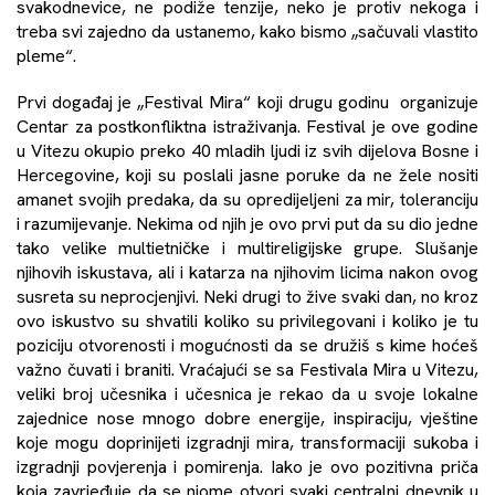
svakodnevice, ne podiže tenzije, neko je protiv nekoga i
treba svi zajedno da ustanemo, kako bismo „sačuvali vlastito
pleme“.
Prvi događaj je „
Festival Mira
“ koji drugu godinu organizuje
Centar za postkonfliktna istraživanja
. Festival je ove godine
u Vitezu okupio preko 40 mladih ljudi iz svih dijelova Bosne i
Hercegovine, koji su poslali jasne poruke da ne žele nositi
amanet svojih predaka, da su opredijeljeni za mir, toleranciju
i razumijevanje. Nekima od njih je ovo prvi put da su dio jedne
tako velike multietničke i multireligijske grupe. Slušanje
njihovih iskustava, ali i katarza na njihovim licima nakon ovog
susreta su neprocjenjivi. Neki drugi to žive svaki dan, no kroz
ovo iskustvo su shvatili koliko su privilegovani i koliko je tu
poziciju otvorenosti i mogućnosti da se družiš s kime hoćeš
važno čuvati i braniti. Vraćajući se sa Festivala Mira u Vitezu,
veliki broj učesnika i učesnica je rekao da u svoje lokalne
zajednice nose mnogo dobre energije, inspiraciju, vještine
koje mogu doprinijeti izgradnji mira, transformaciji sukoba i
izgradnji povjerenja i pomirenja. Iako je ovo pozitivna priča
koja zavrjeđuje da se njome otvori svaki centralni dnevnik u