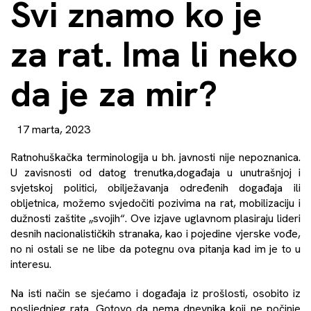
Svi znamo ko je
za rat. Ima li neko
da je za mir?
17 marta, 2023
Ratnohuškačka terminologija u bh. javnosti nije nepoznanica.
U zavisnosti od datog trenutka,događaja u unutrašnjoj i
svjetskoj politici, obilježavanja određenih događaja ili
obljetnica, možemo svjedočiti pozivima na rat, mobilizaciju i
dužnosti zaštite „svojih“. Ove izjave uglavnom plasiraju lideri
desnih nacionalističkih stranaka, kao i pojedine vjerske vođe,
no ni ostali se ne libe da potegnu ova pitanja kad im je to u
interesu.
Na isti način se sjećamo i događaja iz prošlosti, osobito iz
posljednjeg rata. Gotovo da nema dnevnika koji ne počinje