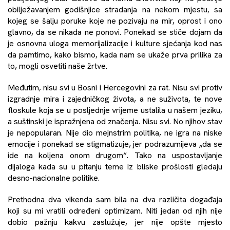
obilježavanjem godišnjice stradanja na nekom mjestu, sa
kojeg se šalju poruke koje ne pozivaju na mir, oprost i ono
glavno, da se nikada ne ponovi. Ponekad se stiče dojam da
je osnovna uloga memorijalizacije i kulture sjećanja kod nas
da pamtimo, kako bismo, kada nam se ukaže prva prilika za
to, mogli osvetiti naše žrtve.
Međutim, nisu svi u Bosni i Hercegovini za rat. Nisu svi protiv
izgradnje mira i zajedničkog života, a ne suživota, te nove
floskule koja se u posljednje vrijeme ustalila u našem jeziku,
a suštinski je ispražnjena od značenja. Nisu svi. No njihov stav
je nepopularan. Nije dio mejnstrim politika, ne igra na niske
emocije i ponekad se stigmatizuje, jer podrazumijeva „da se
ide na koljena onom drugom“. Tako na uspostavljanje
dijaloga kada su u pitanju teme iz bliske prošlosti gledaju
desno-nacionalne politike.
Prethodna dva vikenda sam bila na dva različita događaja
koji su mi vratili određeni optimizam. Niti jedan od njih nije
dobio pažnju kakvu zaslužuje, jer nije opšte mjesto