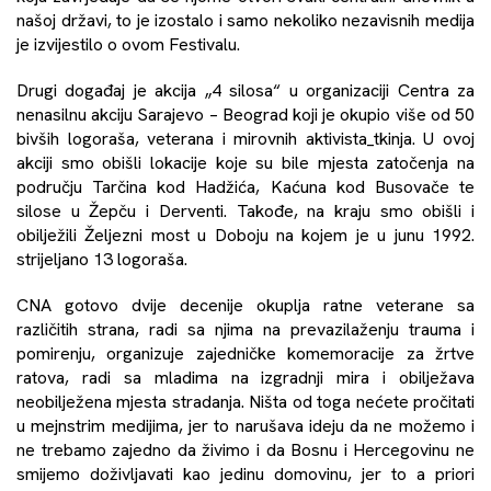
našoj državi, to je izostalo i samo nekoliko nezavisnih medija
je izvijestilo o ovom Festivalu.
Drugi događaj je akcija
„4 silosa“
u organizaciji
Centra za
nenasilnu akciju Sarajevo – Beograd
koji je okupio više od 50
bivših logoraša, veterana i mirovnih aktivista_tkinja. U ovoj
akciji smo obišli lokacije koje su bile mjesta zatočenja na
području Tarčina kod Hadžića, Kaćuna kod Busovače te
silose u Žepču i Derventi. Takođe, na kraju smo obišli i
obilježili Željezni most u Doboju na kojem je u junu 1992.
strijeljano 13 logoraša.
CNA gotovo dvije decenije okuplja ratne veterane sa
različitih strana, radi sa njima na prevazilaženju trauma i
pomirenju, organizuje zajedničke komemoracije za žrtve
ratova, radi sa mladima na izgradnji mira i
obilježava
neobilježena mjesta stradanja. Ništa od toga nećete pročitati
u mejnstrim medijima, jer to narušava ideju da ne možemo i
ne trebamo zajedno da živimo i da Bosnu i Hercegovinu ne
smijemo doživljavati kao jedinu domovinu, jer to a priori