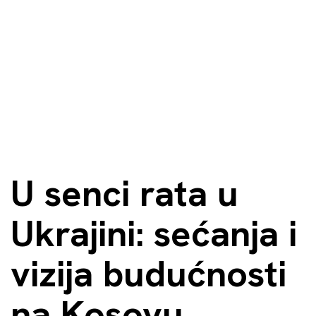
U senci rata u
Ukrajini: sećanja i
vizija budućnosti
na Kosovu