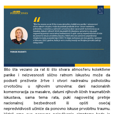
Bilo šta vezano za rat ili što stvara atmosferu kolektivne
panike i neizvesnosti slično ratnom iskustvu može da
podseti preživele žrtve i otvori nadrealnu psihološku
crvotočinu u njihovim umovima: dani nacionalnih
komemoracija za masakre, datumi njihovih ličnih traumatičnih
iskustava, sama tema rata, puki nagoveštaj pretnje
nacionalnoj bezbednosti ili opšti osećaj
nepredvidivosti učiniće da ponovno iskuse prvobitnu traumu.