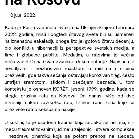
13 jula, 2022
Kada je Rusija započela invaziju na Ukrajinu krajem februara
2022. godine, misli i pogledi čitavog sveta bili su usmereni
na iznenadnu eskalaciju onoga što je, gotovo čitavu deceniju,
bio konflikt u hibernaciji iz perspektive svetskih medija, a
time i globalne publike. Međutim, u ratovima je većina
priča zabeležena izvan zvanične dokumentacije. Napisana je
nevidljivim i neizbrisivim mastilom u mislima i srcima
preživelih, gde takva sećanja ostavljaju korozivan trag, često
umrljan sramotom, stidom i osećajem beznađa. U tom
kontekstu je osnovan KCRŽT, jeseni 1999. godine, kada se
slegla prašina rata na Kosovu. Do danas, više od dve
decenije nakon završetka rata, lečimo rane žena koje su
preživele ratno seksualno nasilje.
U suštini, to je usađena trauma koja se, ako se ne leči, širi
među traumatizovanim ljudima u zajednici i stvara komplekse
i nezdravu dinamiku koja se potom prenosi na sledeću