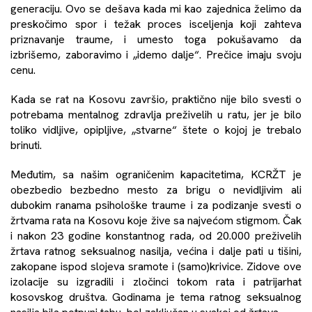
generaciju.
Ovo se dešava kada mi kao zajednica želimo da
preskočimo spor i težak proces isceljenja koji zahteva
priznavanje traume, i umesto toga pokušavamo da
izbrišemo, zaboravimo i „idemo dalje“. Prečice imaju svoju
cenu.
Kada se rat na Kosovu završio, praktično nije bilo svesti o
potrebama mentalnog zdravlja preživelih u ratu, jer je bilo
toliko vidljive, opipljive, „stvarne“ štete o kojoj je trebalo
brinuti.
Međutim, sa našim ograničenim kapacitetima, KCRŽT je
obezbedio bezbedno mesto za brigu o nevidljivim ali
dubokim ranama psihološke traume i za podizanje svesti o
žrtvama rata na Kosovu koje žive sa najvećom stigmom. Čak
i nakon 23 godine konstantnog rada, od 20.000 preživelih
žrtava ratnog seksualnog nasilja,
većina i dalje pati u tišini,
zakopane ispod slojeva sramote i (samo)krivice. Zidove ove
izolacije su izgradili i zločinci tokom rata i patrijarhat
kosovskog društva. Godinama je tema ratnog seksualnog