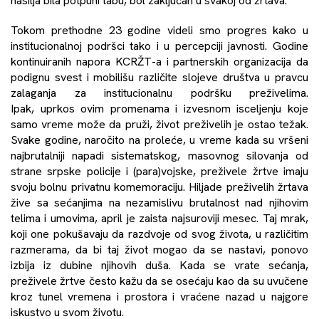
nasilja bila potpuni tabu, bol zaključan u svakoj od žrtava.
Tokom prethodne 23 godine videli smo progres kako u
institucionalnoj podršci tako i u percepciji javnosti. Godine
kontinuiranih napora KCRŽT-a i partnerskih organizacija da
podignu svest i mobilišu različite slojeve društva u pravcu
zalaganja za institucionalnu podršku preživelima.
Ipak, uprkos ovim promenama i izvesnom isceljenju koje
samo vreme može da pruži, život preživelih je ostao težak.
Svake godine, naročito na proleće, u vreme kada su vršeni
najbrutalniji napadi sistematskog, masovnog silovanja od
strane srpske policije i (para)vojske, preživele žrtve imaju
svoju bolnu privatnu komemoraciju. Hiljade preživelih žrtava
žive sa sećanjima na nezamislivu brutalnost nad njihovim
telima i umovima, april je zaista najsuroviji mesec. Taj mrak,
koji one pokušavaju da razdvoje od svog života, u različitim
razmerama, da bi taj život mogao da se nastavi, ponovo
izbija iz dubine njihovih duša. Kada se vrate sećanja,
preživele žrtve često kažu da se osećaju kao da su uvučene
kroz tunel vremena i prostora i vraćene nazad u najgore
iskustvo u svom životu.