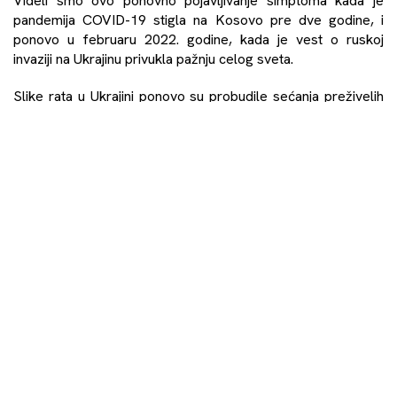
Videli smo ovo ponovno pojavljivanje simptoma kada je
pandemija COVID-19 stigla na Kosovo pre dve godine, i
ponovo u februaru 2022. godine, kada je vest o ruskoj
invaziji na Ukrajinu privukla pažnju celog sveta.
Slike rata u Ukrajini ponovo su probudile sećanja preživelih
žrtava na njihovo traumatično iskustvo. Ovo je povećalo
potrebu za uslugama psihološke pomoći koje nudi KCRŽT.
Dnevno funkcionisanje preživelih žrtava bilo je pod uticajem
flešbekova na njihova traumatska iskustava, pojačanog
osećanja anksioznosti, brige za bezbednost njihovih
porodica, a naročito dece, poremećaj sna, psihosomatski
simptomi i osećaj nemoći i beznađa. Ovo je doprinelo
smanjenoj sposobnosti za samoregulaciju i opštem lošijem
kvalitetu mentalnog zdravlja, što je zahtevalo da KCRŽT
prilagodi usluge na osnovu ovih novih potreba.
Međutim, nisu samo sećanja na prošli rat ono što je
uznemirilo stanovnike Kosova, već i činjenica da se sve to
dešava u kontekstu nerešenog pitanja između Kosova i
Srbije, što drži naše dve države kao taoce već više od dve