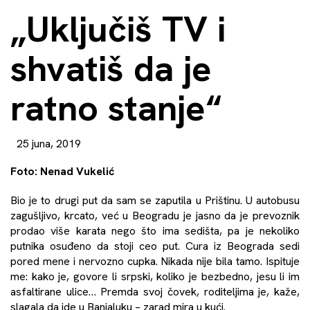
„Uključiš TV i
shvatiš da je
ratno stanje“
25 juna, 2019
Foto: Nenad Vukelić
Bio je to drugi put da sam se zaputila u Prištinu. U autobusu
zagušljivo, krcato, već u Beogradu je jasno da je prevoznik
prodao više karata nego što ima sedišta, pa je nekoliko
putnika osuđeno da stoji ceo put. Cura iz Beograda sedi
pored mene i nervozno cupka. Nikada nije bila tamo. Ispituje
me: kako je, govore li srpski, koliko je bezbedno, jesu li im
asfaltirane ulice… Premda svoj čovek, roditeljima je, kaže,
slagala da ide u Banjaluku – zarad mira u kući.