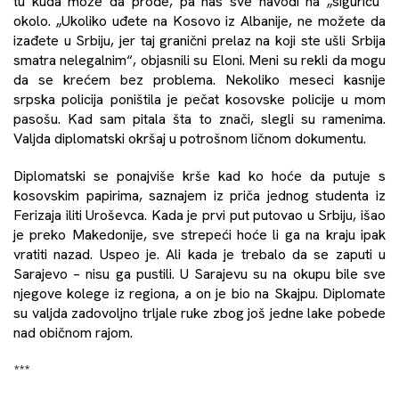
tu kuda može da prođe, pa nas sve navodi na „siguricu“
okolo. „Ukoliko uđete na Kosovo iz Albanije, ne možete da
izađete u Srbiju, jer taj granični prelaz na koji ste ušli Srbija
smatra nelegalnim“, objasnili su Eloni. Meni su rekli da mogu
da se krećem bez problema. Nekoliko meseci kasnije
srpska policija poništila je pečat kosovske policije u mom
pasošu. Kad sam pitala šta to znači, slegli su ramenima.
Valjda diplomatski okršaj u potrošnom ličnom dokumentu.
Diplomatski se ponajviše krše kad ko hoće da putuje s
kosovskim papirima, saznajem iz priča jednog studenta iz
Ferizaja iliti Uroševca. Kada je prvi put putovao u Srbiju, išao
je preko Makedonije, sve strepeći hoće li ga na kraju ipak
vratiti nazad. Uspeo je. Ali kada je trebalo da se zaputi u
Sarajevo – nisu ga pustili. U Sarajevu su na okupu bile sve
njegove kolege iz regiona, a on je bio na Skajpu. Diplomate
su valjda zadovoljno trljale ruke zbog još jedne lake pobede
nad običnom rajom.
***