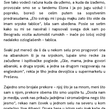
Sve tako vodeći računa kuda da uđemo, a kuda da izađemo,
provozale smo se u tandemu Elona i ja po jugu uzduž i
popreko, boreći se celim putem sa sopstvenim
predrasudama. „Eto sviraju mi i psuju majku zato što vide da
imam srpske tablice“, bila sam ubeđena. Posle se setim
kako su mi se nasvirali i napsovali svega dok sam po
Beogradu vozila automobil rumskih – inače po lošoj vožnji
nadaleko ozloglašenih – tablica.
Svaki put mereći da li da u nekom selu prvo progovori ona
na albanskom ili ja na srpskom, lupale smo recke za
začuđene i ispitivačke poglede. „Gle, mama, jedna govori
albanski, a druga srpski, a jedna sa drugom razgovaraju na
engleskom“, rekla je tiho jedna devojčica u supermarketu u
Preševu.
Zajedno smo brojale prekore – njoj što je sa mnom, meni što
sam s njom, prekore obema što smo uopšte tu. „Dosta nam
je medija, uvek nas prikažu jadnijima i siromašnijima nego što
jesmo“, rekao nam čovek u jednom selu na severu u kom
pretežno žive Albanci. Druga žena u istom selu ipak kaže da