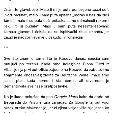
Znam te glavobolje. Malo li mi je puta ponovljeno „pazi se“,
„vodi računa“, malo li sam puta upitana „moraš li baš da ideš
tamo“, malo li su puta uoči odlaska samo odmahnuli rukom i
rekli „ti si budala“. Malo li sam puta nezainteresovano
klimala glavom i čekala da se ispitivački ritual okonča, jer
zalud je nadgornjavanje u oskudici informacija.
***
Sve što znam o tome šta je Kosovo danas, naučila sam
putujući po terenu. Kada smo koleginica Elona Elezi iz
Albanije i ja prvi put otišle zajedno na Kosovo da zabeležimo
fragmente ondašnjeg života za Deutsche Welle, imale smo
jasan plan kuda ćemo i šta ćemo, ali stvarnost je
demantovala sve naše pretpostavke.
Ko je ikada pokušao da pita
Google Maps
kako da dođe od
Beograda do Prištine, zna za jadac. Za Google taj put vodi
skroz preko Makedonije, jer ni njima valjda više nije jasno ko