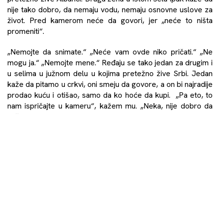
nije tako dobro, da nemaju vodu, nemaju osnovne uslove za
život. Pred kamerom neće da govori, jer „neće to ništa
promeniti“.
„Nemojte da snimate.“ „Neće vam ovde niko pričati.“ „Ne
mogu ja.“ „Nemojte mene.“ Ređaju se tako jedan za drugim i
u selima u južnom delu u kojima pretežno žive Srbi. Jedan
kaže da pitamo u crkvi, oni smeju da govore, a on bi najradije
prodao kuću i otišao, samo da ko hoće da kupi. „Pa eto, to
nam ispričajte u kameru“, kažem mu. „Neka, nije dobro da
kažem pravu istinu”, odgovara on.
Nema prosečne porodice i nema slike o tome kako žive
Albanci na severu, niti kako žive Srbi na jugu, podvlačimo na
kraju i završavamo obilazak sela. Obe iscrpljene od vožnje
obilaznicama i seoskim putevima, jer infrastrukture nema.
Obe slomljene od slika bede i nemaštine. Obe pod utiskom
nečega što meštani u jednom selu zovu prodavnicom, a što
izgleda kao kakva srednjevekovna straćara u kojoj tri čoveka
u polumraku piju rakiju i prodaju dvadeset artikala.