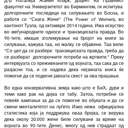
Д-р Наталија Жанин Кларк
, доцент на Правниот
факултет на Универзитетот во Бирмингем, ги испитува
долгорочните последици на силувањето во Босна, и
работи со
”Снага Жене”
(The Power of Women), во
кантонот Тузла, од октомври 2014 година. Има искуство
во меѓународните односи и транзициската правда. Во
90-тите, имаше зголемување на бројот на книги за
силување, кажува таа, но малку се објавени. Таа вели:
“Со цел да се разбере транзициската правда, треба да
се разберат долгорочните потреби на жртвите.” Преку
интервјуата со преживеаните од војната, таа сака да се
разјасни тоа, и се надева дека нејзината книга ќе
помогне да се подигне јавната свест за ова прашање.
Во една конзервативна земја како што е БиХ, дури и
теми како рак на дојка се табу. Затоа, потребни се
повеќе кампањи за да се помогне во обуката и да се
смени менталитетот на луѓето. Иако нема официјална
статистика која ја поддржува оваа бројка, се верува
дека околу 20.000 жени биле силувани за време на
војната во 90-тите. Денес, многу од нив страдаат од