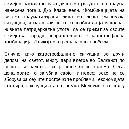
семејно насилство како директен резултат на траума
нанесена тогаш. Д-р Кларк вели, “Комбинацијата на
високо трауматизирани лица во лоша економска
ситуација, и мажи кои не се способни да ја исполнат
нивната патријархална улога да се грижат за своите
семејства заради невработеност, е катастрофална
комбинација. И никој не го решава овој проблем. “
Слично како катастрофалните ситуации во други
делови на светот, многу пари влегоа во Балканот по
војната и надежта за јакнење беше голема. Сега,
донаторите го загубија својот интерес; веќе не се
зборува за сеуште постоечките проблеми , економијата
стагнира, а корупцијата е огромна. Медиумите се толку
сензационализирани што без убиства нема интересни
вести и целата работа во државата им припаѓа на
невладините организации.
“Жене женама”
(Жени на жени), организацијата која ме
поврза со Хасија, е основана во 1997 година и е една