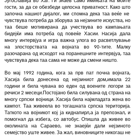
Југославија во Хаг. Ги знаев само имињата на моите
гости, за да се обезбеди целосна приватност. Како што
започна нашиот дијалог, ми спомна дека таа веќе не
чувствува потреба да зборува за нејзините искуства, но
таа беше мотивирана да учествува во кампањата
бидејќи има потреба од повеќе Хасии. Hасија дала
многу интервјуа и игра важна улога во расветлување
на злосторствата на војната во 90-тите. Малку
разочарана од исходот на поранешните интервјуа, таа
чувствува дека таа сама не може да смени ништо.
Во мај 1992 година, кога за прв пат почна војната,
Хасија била донесена од нејзиниот дом,имала 22
години и била чувана во еден од воените логори за
речиси 2 месеци.Постојано била силувана од страна на
многу српски војници. Хасија била најмладата жена во
кампот. Таа живеела во тогашната српска територија.
Таткото на војникот кој ја киднапирл,а ја препознал, и
помогнал да избега, со автобус. Отишла да живее во
околината на Сараево, не знаејќи дали нејзиното
семејство уште живее. За жал, виновниците никогаш не