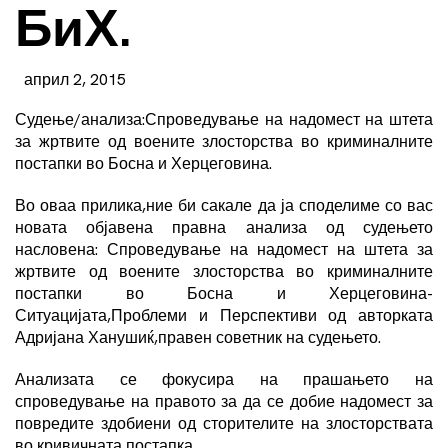
БиХ.
април 2, 2015
Судење/анализа:Спроведување на надомест на штета
за жртвите од воените злосторства во криминалните
постапки во Босна и Херцеговина.
Во оваа прилика,ние би сакале да ја споделиме со вас
новата објавена правна анализа од судењето
насловена: Спроведување на надомест на штета за
жртвите од воените злосторства во криминалните
постапки во Босна и Херцеговина-
Ситуацијата,Проблеми и Перспективи од авторката
Адријана Ханушиќ,правен советник на судењето.
Анализата се фокусира на прашањето на
спроведување на правото за да се добие надомест за
повредите здобиени од сторителите на злосторствата
во кривичната постапка.