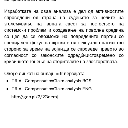
Изработката на оваа анализа е дел од активностите
спроведени од страна на судењето за целите на
зголемување на јавната свест за постоењето на
системски проблем и создавање на поволна средина
со цел да се овозможи на повредените партии со
специјален фокус на жртвите од сексуално насилство
сторено за време на војни,да се спроведе правото во
согласност со законските одредби,истовремено со
кривичното гонење на сторителите на злосторствата.
Овој е линкот на онлајн pdf верзијата:
TRIAL CompensationClaim analysis BOS
TRIAL CompensationClaim analysis ENG
http://goo.gl/2/2Gdemj