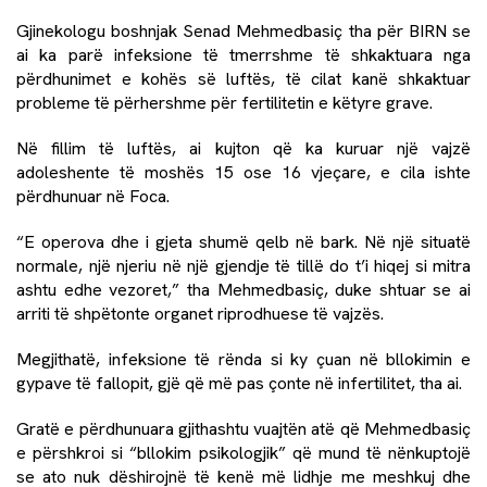
Gjinekologu boshnjak Senad Mehmedbasiç tha për BIRN se
ai ka parë infeksione të tmerrshme të shkaktuara nga
përdhunimet e kohës së luftës, të cilat kanë shkaktuar
probleme të përhershme për fertilitetin e këtyre grave.
Në fillim të luftës, ai kujton që ka kuruar një vajzë
adoleshente të moshës 15 ose 16 vjeçare, e cila ishte
përdhunuar në Foca.
“E operova dhe i gjeta shumë qelb në bark. Në një situatë
normale, një njeriu në një gjendje të tillë do t’i hiqej si mitra
ashtu edhe vezoret,” tha Mehmedbasiç, duke shtuar se ai
arriti të shpëtonte organet riprodhuese të vajzës.
Megjithatë, infeksione të rënda si ky çuan në bllokimin e
gypave të fallopit, gjë që më pas çonte në infertilitet, tha ai.
Gratë e përdhunuara gjithashtu vuajtën atë që Mehmedbasiç
e përshkroi si “bllokim psikologjik” që mund të nënkuptojë
se ato nuk dëshirojnë të kenë më lidhje me meshkuj dhe