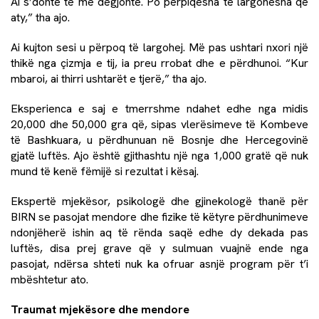
Ai s’donte të më dëgjonte. Po përpiqesha të largohesha që
aty,” tha ajo.
Ai kujton sesi u përpoq të largohej. Më pas ushtari nxori një
thikë nga çizmja e tij, ia preu rrobat dhe e përdhunoi. “Kur
mbaroi, ai thirri ushtarët e tjerë,” tha ajo.
Eksperienca e saj e tmerrshme ndahet edhe nga midis
20,000 dhe 50,000 gra që, sipas vlerësimeve të Kombeve
të Bashkuara, u përdhunuan në Bosnje dhe Hercegovinë
gjatë luftës. Ajo është gjithashtu një nga 1,000 gratë që nuk
mund të kenë fëmijë si rezultat i kësaj.
Ekspertë mjekësor, psikologë dhe gjinekologë thanë për
BIRN se pasojat mendore dhe fizike të këtyre përdhunimeve
ndonjëherë ishin aq të rënda saqë edhe dy dekada pas
luftës, disa prej grave që y sulmuan vuajnë ende nga
pasojat, ndërsa shteti nuk ka ofruar asnjë program për t’i
mbështetur ato.
Traumat mjekësore dhe mendore