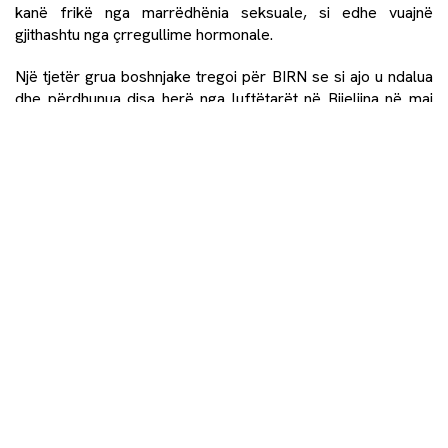
kanë frikë nga marrëdhënia seksuale, si edhe vuajnë
gjithashtu nga çrregullime hormonale.
Një tjetër grua boshnjake tregoi për BIRN se si ajo u ndalua
dhe përdhunua disa herë nga luftëtarët në Bijeljina në maj
1992.
“Gjashtë prej tyre më përdhunuan të njëjtën ditë. Dy ose tre
më përdhunuan në mbrëmje. Më pas erdhi ushtria. Ata po
këndonin. Atje ishte edhe një pastruese. Nuk e di nëse ishte
pastruese apo doktoreshë. Kur mbaruan me mua, ata
përdhunuan edhe atë,” risjell në mendje ajo.
“E njëjta gjë ndodhte çdo ditë. Ata më rrihnin… Më
ndëshkonin duke mos më lejuar të haja ose pija ndonjë gjë
për 29 orë. Pija ujë nga një cisternë në tualet. Një herë më
përdhunuan 10 burra, të cilët e bënë këtë për të marrë hak
për shokun e tyre që ishte vrarë,” kujton ajo.
Pas rreth dy muajsh torture fizike dhe mendore, ajo u lirua
në këmbim të një të burgosuri dhe u la e lirë. Por në vend të