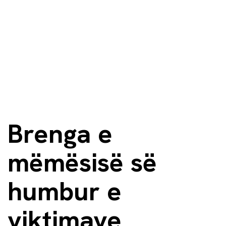
Brenga e
mëmësisë së
humbur e
viktimave