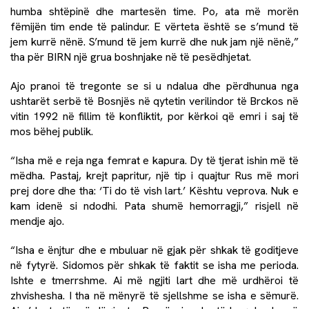
humba shtëpinë dhe martesën time. Po, ata më morën
fëmijën tim ende të palindur. E vërteta është se s’mund të
jem kurrë nënë. S’mund të jem kurrë dhe nuk jam një nënë,”
tha për BIRN një grua boshnjake në të pesëdhjetat.
Ajo pranoi të tregonte se si u ndalua dhe përdhunua nga
ushtarët serbë të Bosnjës në qytetin verilindor të Brckos në
vitin 1992 në fillim të konfliktit, por kërkoi që emri i saj të
mos bëhej publik.
“Isha më e reja nga femrat e kapura. Dy të tjerat ishin më të
mëdha. Pastaj, krejt papritur, një tip i quajtur Rus më mori
prej dore dhe tha: ‘Ti do të vish lart.’ Kështu veprova. Nuk e
kam idenë si ndodhi. Pata shumë hemorragji,” risjell në
mendje ajo.
“Isha e ënjtur dhe e mbuluar në gjak për shkak të goditjeve
në fytyrë. Sidomos për shkak të faktit se isha me perioda.
Ishte e tmerrshme. Ai më ngjiti lart dhe më urdhëroi të
zhvishesha. I tha në mënyrë të sjellshme se isha e sëmurë.