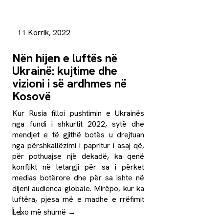
11 Korrik, 2022
Nën hijen e luftës në
Ukrainë: kujtime dhe
vizioni i së ardhmes në
Kosovë
Kur Rusia filloi pushtimin e Ukrainës
nga fundi i shkurtit 2022, sytë dhe
mendjet e të gjithë botës u drejtuan
nga përshkallëzimi i papritur i asaj që,
për pothuajse një dekadë, ka qenë
konflikt në letargji për sa i përket
medias botërore dhe për sa ishte në
dijeni audienca globale. Mirëpo, kur ka
luftëra, pjesa më e madhe e rrëfimit
[…]
Lexo më shumë
→