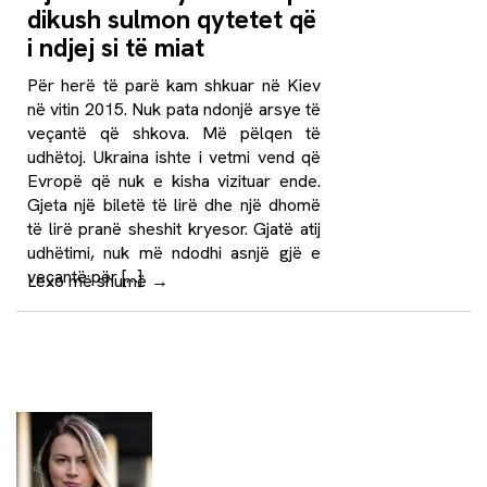
dikush sulmon qytetet që
i ndjej si të miat
Për herë të parë kam shkuar në Kiev
në vitin 2015. Nuk pata ndonjë arsye të
veçantë që shkova. Më pëlqen të
udhëtoj. Ukraina ishte i vetmi vend që
Evropë që nuk e kisha vizituar ende.
Gjeta një biletë të lirë dhe një dhomë
të lirë pranë sheshit kryesor. Gjatë atij
udhëtimi, nuk më ndodhi asnjë gjë e
veçantë për […]
Lexo më shumë
→