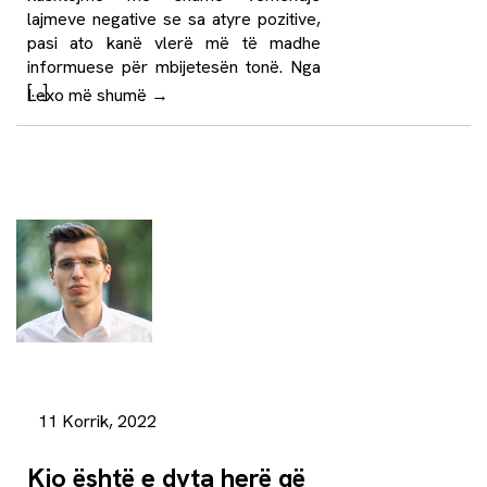
lajmeve negative se sa atyre pozitive,
pasi ato kanë vlerë më të madhe
informuese për mbijetesën tonë. Nga
[…]
Lexo më shumë
→
11 Korrik, 2022
Kjo është e dyta herë që