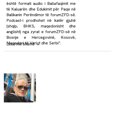
është formati audio i Ballafaqimit me
të Kaluarën dhe Edukimit për Paqe në
Ballkanin Perëndimor të forumZFD-së.
Podcast-i prodhohet në katër gjuhë
(shqip, BHKS, maqedonisht dhe
anglisht) nga zyrat e forumZFD-së në
Bosnje e Hercegovinë, Kosovë,
Maqedoni të Veriut dhe Serbi”.
Lexo më shumë
→