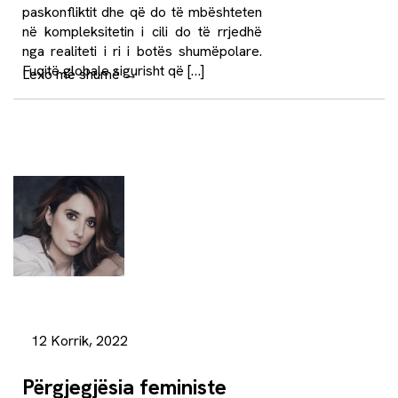
paskonfliktit dhe që do të mbështeten
në kompleksitetin i cili do të rrjedhë
nga realiteti i ri i botës shumëpolare.
Fuqitë globale sigurisht që […]
Lexo më shumë
→
12 Korrik, 2022
Përgjegjësia feministe