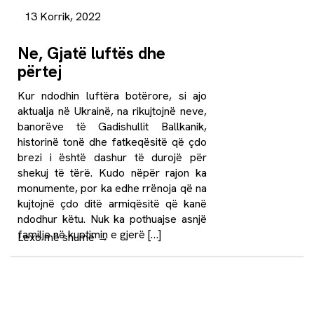
13 Korrik, 2022
Ne, Gjatë luftës dhe
përtej
Kur ndodhin luftëra botërore, si ajo
aktualja në Ukrainë, na rikujtojnë neve,
banorëve të Gadishullit Ballkanik,
historinë tonë dhe fatkeqësitë që çdo
brezi i është dashur të durojë për
shekuj të tërë. Kudo nëpër rajon ka
monumente, por ka edhe rrënoja që na
kujtojnë çdo ditë armiqësitë që kanë
ndodhur këtu. Nuk ka pothuajse asnjë
familje në kuptimin e gjerë […]
Lexo më shumë
→