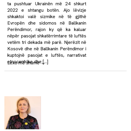
ta pushtuar Ukrainën më 24 shkurt
2022 e shtangu botën. Ajo lëvizje
shkaktoi valë sizmike në të gjithë
Evropën dhe sidomos në Ballkanin
Perëndimor, rajon ky që ka kaluar
nëpër pasojat shkatërrimtare të luftës
vetëm tri dekada më parë. Njerëzit në
Kosovë dhe në Ballkanin Perëndimor i
kuptojnë pasojat e luftës, narrativat
etnocentrike dhe […]
Lexo më shumë
→