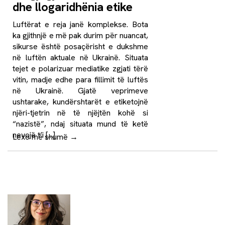
dhe llogaridhënia etike
Luftërat e reja janë komplekse. Bota
ka gjithnjë e më pak durim për nuancat,
sikurse është posaçërisht e dukshme
në luftën aktuale në Ukrainë. Situata
tejet e polarizuar mediatike zgjati tërë
vitin, madje edhe para fillimit të luftës
në Ukrainë. Gjatë veprimeve
ushtarake, kundërshtarët e etiketojnë
njëri-tjetrin në të njëjtën kohë si
“nazistë”, ndaj situata mund të ketë
nevojë t’i […]
Lexo më shumë
→