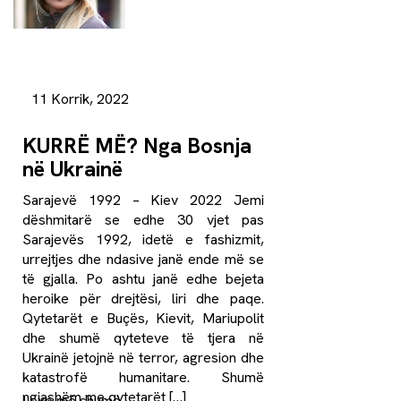
11 Korrik, 2022
KURRË MË? Nga Bosnja
në Ukrainë
Sarajevë 1992 – Kiev 2022 Jemi
dëshmitarë se edhe 30 vjet pas
Sarajevës 1992, idetë e fashizmit,
urrejtjes dhe ndasive janë ende më se
të gjalla. Po ashtu janë edhe bejeta
heroike për drejtësi, liri dhe paqe.
Qytetarët e Buçës, Kievit, Mariupolit
dhe shumë qyteteve të tjera në
Ukrainë jetojnë në terror, agresion dhe
katastrofë humanitare. Shumë
ngjashëm me qytetarët […]
Lexo më shumë
→